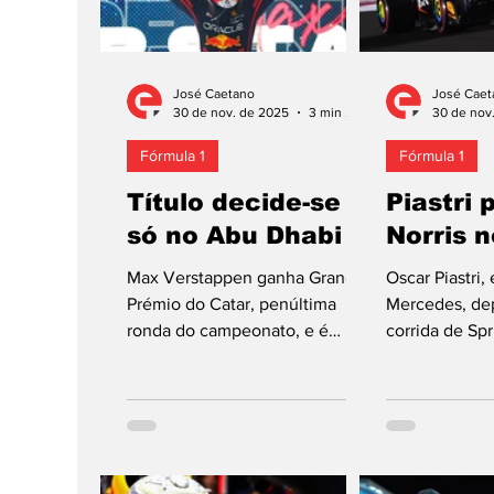
José Caetano
José Caet
30 de nov. de 2025
3 min de leitura
30 de nov
Fórmula 1
Fórmula 1
Título decide-se
Piastri 
só no Abu Dhabi
Norris 
Max Verstappen ganha Grande
Oscar Piastri
Prémio do Catar, penúltima
Mercedes, dep
ronda do campeonato, e é
corrida de Spri
segundo no Mundial, com
primeira posi
menos 12 pontos do que Lando
partida, domi
Norris (só quarto em Lusail) e
qualificação p
mais quatro do que Oscar
edição do Gr
Piastri (segundo). Red Bull-
Catar, penúlt
Honda RBPT derrota McLaren-
Mundial de 20