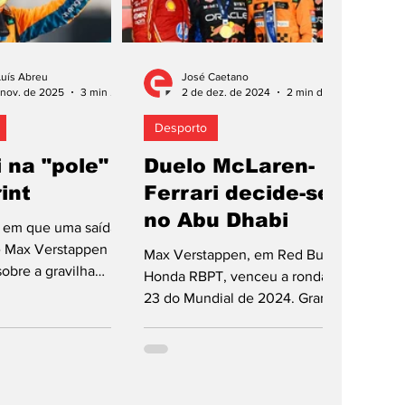
Luís Abreu
José Caetano
 nov. de 2025
3 min de leitura
2 de dez. de 2024
2 min de leitura
Desporto
i na "pole"
Duelo McLaren-
int
Ferrari decide-se
no Abu Dhabi
em que uma saída
e Max Verstappen
Max Verstappen, em Red Bull-
sobre a gravilha
Honda RBPT, venceu a ronda
ter alargado
23 do Mundial de 2024. Grande
 uma curva, o deixou
Prémio do Catar, excitante, não
de ir às boxes o
decidiu a primeira...
Red Bull só conseguiu
sto, com Oscar Piastri
 fazer a "pole" para o