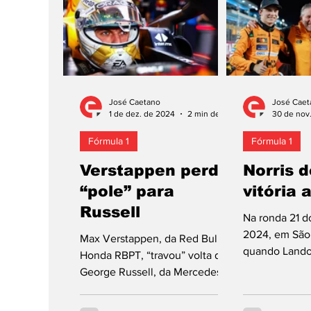
Mercedes na estratégia de
australiano d
corrida e adia decisão do título
Norris, o com
de pilotos para o próximo
equipa e com
domingo, 7 de dezembro, no
campeonato, p
Yas Marina do Abu Dhabi.
britânico pod
Lando Norris, da McLaren-
título este d
José Caetano
José Caet
Mercedes, não cumpriu o
Piastri, da M
1 de dez. de 2024
2 min de leitura
30 de nov
objetivo de ganhar o primeiro
ganhou os pri
Fórmula 1
Fórmula 1
título de pilotos na
“rounds” do 
Verstappen perde
Norris 
“pole” para
vitória a
Russell
Na ronda 21 d
2024, em São 
Max Verstappen, da Red Bull-
quando Lando 
Honda RBPT, “travou” volta de
lutava com M
George Russell, da Mercedes,
pelo título de 
quase originando colisão entre
os monolugares, e o...