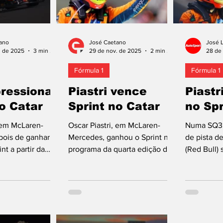
ano
José Caetano
José 
. de 2025
3 min de leitura
29 de nov. de 2025
2 min de leitura
28 de
Fórmula 1
Fórmula 1
pressiona
Piastri vence
Piastr
no Catar
Sprint no Catar
no Spr
, em McLaren-
Oscar Piastri, em McLaren-
Numa SQ3 
ois de ganhar a
Mercedes, ganhou o Sprint no
de pista d
nt a partir da
programa da quarta edição do
(Red Bull) 
ção da grelha de
Grande Prémio do Catar,
depois de 
nou a sessão de
penúltima ronda do Mundial. O
demasiado
ara a quarta
triunfo é o terceiro do
sem tempo 
ande Prémio do
australiano neste formato
piloto da 
ima ronda do
(curiosamente, conseguiu-os
o sexto po
25. O piloto
todos em Lusail). Ainda esta
(McLaren) a