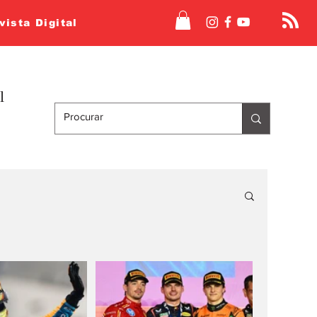
vista Digital
l