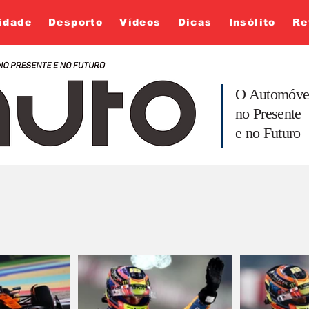
idade
Desporto
Vídeos
Dicas
Insólito
Re
O Automóve
no Presente
e no Futuro