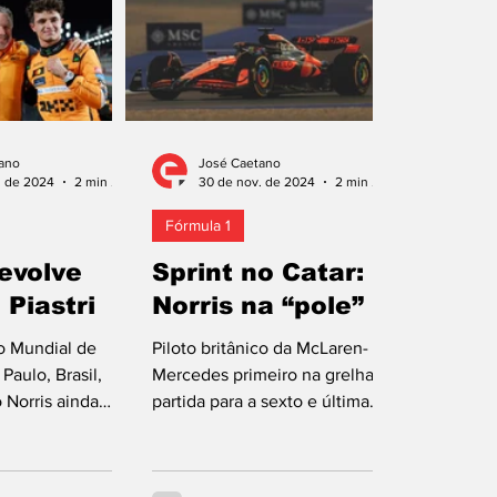
errotou Lando
tarde (18h00 em Portugal
Sprint do 
panheiro de
Continental), qualificação para
Catar, 0,0
andante do
o Grande Prémio de amanhã
George Rus
or 0,108 s. O
(16h00), que pode decidir tudo
com Lando 
e conquistar o
no campeonato! O australiano
terceiro, 
omingo… Oscar
Oscar Piastri, da McLaren-
Alonso (As
ano
José Caetano
cLaren-Mercedes,
Mercedes, converteu a “pole
confirmou
. de 2024
2 min de leitura
30 de nov. de 2024
2 min de leitura
meiros dois
position” em vitória no Sprint
do seu Ast
Fórmula 1
combat
do Gran
devolve
Sprint no Catar:
 Piastri
Norris na “pole”
o Mundial de
Piloto britânico da McLaren-
Paulo, Brasil,
Mercedes primeiro na grelha de
Norris ainda
partida para a sexto e última
ax Verstappen
corrida rápida no calendário do
pilotos, Oscar...
campeonato da...