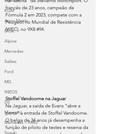
na “órbita” da Stellantis Motorsport. O 
Polestar
francês de 23 anos, campeão de 
KGM
Fórmula 2 em 2023, compete com a 
Aston Martin
Peugeot no Mundial de Resistência 
(WEC), no 9X8 
#94
.
Dicas
Alpine
Mercedes
Salões
Ford
MG
INEOS
Stoffel Vandoorne na Jaguar
DS
Na Jaguar, a saída de Evans “abre a 
Maserati
porta” à entrada de Stoffel Vandoorne. 
O belga de 34 anos já desempenha a 
Mercedes – AMG
função de piloto de testes e reserva da 
Suzuki