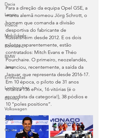
Dacia
Para a direção da equipa Opel GSE, a 
Lancia
marca alemã nomeou Jörg Schrott, o 
homem que comanda a divisão 
Videos
desportiva do fabricante de 
Mobilidade
Rüsselsheim desde 2012. E os dois 
pilotos, aparentemente, estão 
Fórmula E
contratados: Mitch Evans e Théo 
BMW
Pourchaire. O primeiro, neozelandês, 
anunciou, recentemente, a saída da 
Jeep
Jaguar, que representa desde 2016-17. 
Entrevistas
Em 10 época, o piloto de 31 anos 
Lamborghini
totaliza 136 ePrix, 16 vitórias (é o 
recordista da categoria!), 38 pódios e 
Bentley
10 “poles positions”.
Volkswagen
Seat
Opel