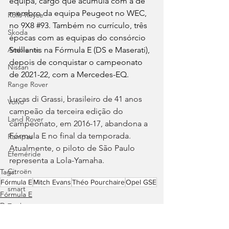
equipa, cargo que acumula com a de 
membro da equipa Peugeot no WEC, 
Rolls-Royce
no 9X8 
#93
. Também no currículo, três 
Skoda
épocas com as equipas do consórcio 
Stellantis na Fórmula E (DS e Maserati), 
Ambiente
depois de conquistar o campeonato 
Nissan
de 2021-22, com a Mercedes-EQ. 
Range Rover
Lucas di Grassi, brasileiro de 41 anos 
Volvo
campeão da terceira edição do 
Land Rover
campeonato, em 2016-17, abandona a 
Fórmula E no final da temporada. 
Rampas
Atualmente, o piloto de São Paulo 
Efeméride
representa a Lola-Yamaha.
Citroën
Tags:
Fórmula E
Mitch Evans
Théo Pourchaire
Opel GSE
smart
Fórmula E
Desporto
Zeekr
Jaguar