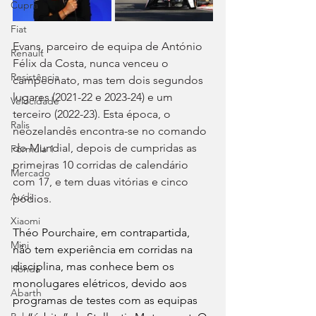
Cupra
Fiat
Evans, parceiro de equipa de António 
Renault
Félix da Costa, nunca venceu o 
Resistência
campeonato, mas tem dois segundos 
lugares (2021-22 e 2023-24) e um 
Velocidade
terceiro (2022-23). Esta época, o 
Ralis
neozelandês encontra-se no comando 
do Mundial, depois de cumpridas as 
Fórmula 1
primeiras 10 corridas de calendário 
Mercado
com 17, e tem duas vitórias e cinco 
Audi
pódios.
Xiaomi
Théo Pourchaire, em contrapartida, 
Mini
não tem experiência em corridas na 
disciplina, mas conhece bem os 
Honda
monolugares elétricos, devido aos 
Abarth
programas de testes com as equipas 