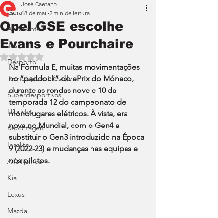
José Caetano
Geral
18 de mai.
2 min de leitura
Opel GSE escolhe
Ao Volante
Evans e Pourchaire
Teste
Avaliado com NaN de 5 estrelas.
Desporto
Na Fórmula E, muitas movimentações 
Tecnologia e Lifestyle
no “paddock” do ePrix do Mónaco, 
durante as rondas nove e 10 da 
Superdesportivos
temporada 12 do campeonato de 
Híbridos
monolugares elétricos. À vista, era 
nova no Mundial, com o Gen4 a 
Reportagem
substituir o Gen3 introduzido na Época 
Insólito
9 (2022-23) e mudanças nas equipas e 
nos pilotos.
Alfa Romeo
Kia
Lexus
Mazda