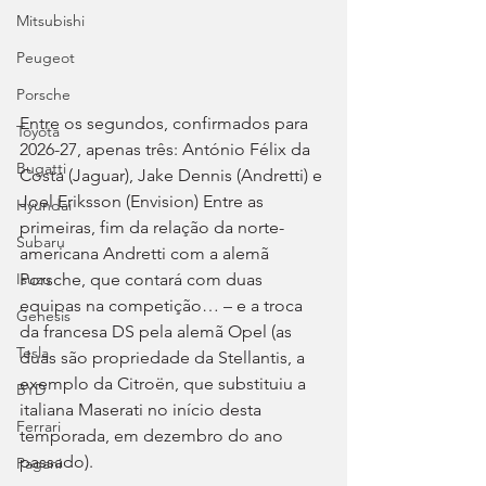
Mitsubishi
Peugeot
Porsche
Entre os segundos, confirmados para 
Toyota
2026-27, apenas três: António Félix da 
Bugatti
Costa (Jaguar), Jake Dennis (Andretti) e 
Joel Eriksson (Envision) Entre as 
Hyundai
primeiras, fim da relação da norte-
Subaru
americana Andretti com a alemã 
Porsche, que contará com duas 
Isuzu
equipas na competição… – e a troca 
Genesis
da francesa DS pela alemã Opel (as 
Tesla
duas são propriedade da Stellantis, a 
exemplo da Citroën, que substituiu a 
BYD
italiana Maserati no início desta 
Ferrari
temporada, em dezembro do ano 
passado).
Pagani