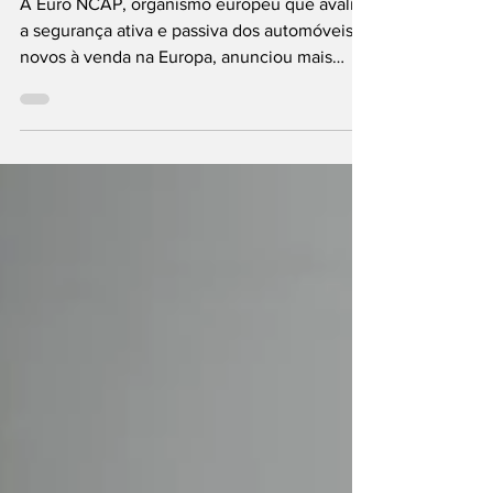
A Euro NCAP, organismo europeu que avalia
a segurança ativa e passiva dos automóveis
novos à venda na Europa, anunciou mais
detalhes sobre a maior revisão na história dos
programas de testes que realiza desde 2009.
As mudanças no protocolo pretendem refletir
melhor as condições de condução modernas
e os perigos enfrentados por condutores,
passageiros e outros utilizadores das
estradas. Esta atualização pressupõe,
também, uma metodologia de classificação
nova, que é baseada em