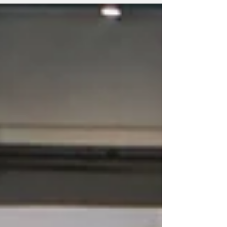
modelos em 2025. Num conjunto bastante
eclético, que abrangeu desde SUV e coupés
totalmente elétricos, a crossovers compactos
e familiares de grande porte, 23 automóveis
foram sujeitos às exigentes, e sempre
impressionantes, provas de segurança do
consórcio, tendo dezoito deles obtido a
classificação máxima