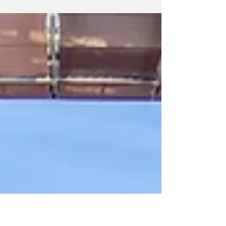
Utility Vehicle (SUV) elétrico mais acessível
da marca alemã. Tem três níveis de potência
e duas opções de bateria, a maior, com 52
kWh de capacidade, permite uma autonomia
de até 427 km. Disponível para encomendas
já no final do mês, mas apenas nas versões
menos acessíveis. A mais barata, prevista só
para uma segunda vaga da fase de
lançamento, será proposta por cerca de
28.000 €. Prosseguindo a sua ofensiva
elétrica, a Volkswagen re