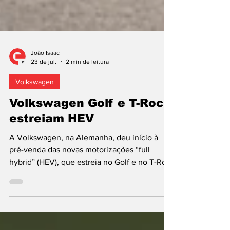
João Isaac
23 de jul.
2 min de leitura
Volkswagen
Volkswagen Golf e T-Roc
estreiam HEV
A Volkswagen, na Alemanha, deu início à
pré-venda das novas motorizações “full
hybrid” (HEV), que estreia no Golf e no T-Roc,
dois pilares comerciais da marca de
Wolfsburgo. Anunciadas em novembro de