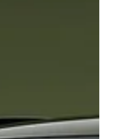
2025, em Portugal, na apresentação do Sport
Utility Vehicle (SUV) compacto produzido
pela Autoeuropa de Palmela, estas unidades
apresentam-se como uma solução muito mais
eficiente, por reduzirem consumos de
combustível e emissões de gases de escape
face a sistemas “mild hybrid”