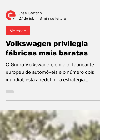
José Caetano
27 de jul.
3 min de leitura
Mercado
Volkswagen privilegia
fábricas mais baratas
O Grupo Volkswagen, o maior fabricante
europeu de automóveis e o número dois
mundial, está a redefinir a estratégia
industrial na Europa, com o objetivo de passar
a atribuir a produção futura de carros com
base prioritária nos custos de produção, em
detrimento das preferências individuais das
marcas que integram o consórcio. Esta
mudança representa uma alteração estrutural