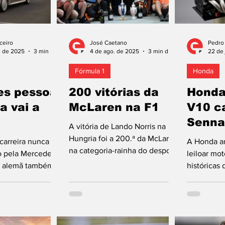
ceiro
José Caetano
Pedro
. de 2025
3 min de leitura
4 de ago. de 2025
3 min de leitura
22 de 
Fórmula 1
Honda
s pessoal
200 vitórias da
Honda
a vai a
McLaren na F1
V10 c
Senna
A vitória de Lando Norris na
Hungria foi a 200.ª da McLaren
carreira nunca
A Honda an
na categoria-rainha do desporto
o pela Mercedes-
leiloar mo
automóvel. No Mundial de
a alemã também
históricas 
Fórmula 1, com...
os interesses de
incluindo 
 que chegou...
RA100E us
Senna...