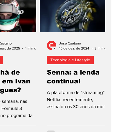
Caetano
José Caetano
mar. de 2025
1 min de leitura
15 de dez. de 2024
3 min de leitura
Tecnologia e Lifestyle
 há de
Senna: a lenda
 em Ivan
continua!
gues?
A plataforma de “streaming”
Netflix, recentemente,
e semana, nas
assinalou os 30 anos da morte
e Fórmula 3
de Ayrton Senna com série que
 no programa da
retrata a história do...
 temporada de 2025
1, o piloto