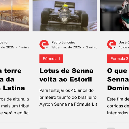
ceiro
Pedro Junceiro
José 
. de 2025
1 min de leitura
18 de mar. de 2025
2 min de leitura
15 de 
Fórmula 1
Fórmula 3
a torre
Lotus de Senna
O que
ta da
volta ao Estoril
Senna
 Latina
Domin
Para festejar os 40 anos do
primeiro triunfo do brasileiro
s de altura, a
Este fim d
Ayrton Senna na Fórmula 1, a 21
 mais um tributo a
corridas d
de abril de 1985, no Grande
 será o edifício
integradas
Prémio de...
ais alto do mundo,
ronda 1 da
...
da Fórmula 