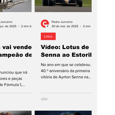
 Junceiro
Pedro Junceiro
jul. de 2025
2 min de leitura
30 de mai. de 2025
2 min de leitura
Lotus
 vai vender
Vídeo: Lotus de
ampeão de
Senna ao Estoril
No ano em que se celebrou o
40.º aniversário da primeira
unciou que irá
vitória de Ayrton Senna na
tores e peças
Fórmula 1, ao volante de um
de Fórmula 1,
Lotus-Renault, a Classic...
o icónico motor V10
ado por Ayrton