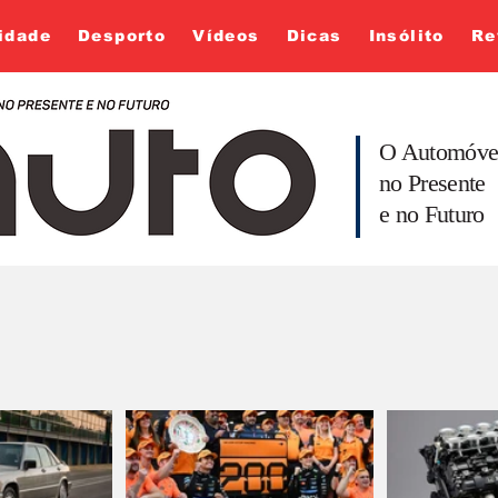
idade
Desporto
Vídeos
Dicas
Insólito
Re
O Automóve
no Presente
e no Futuro