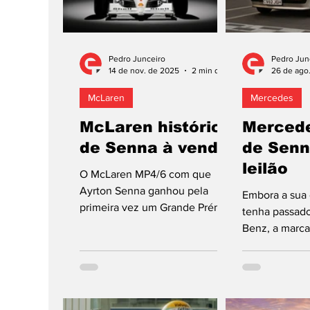
Pedro Junceiro
Pedro Jun
14 de nov. de 2025
2 min de leitura
26 de ago
McLaren
Mercedes
McLaren histórico
Mercede
de Senna à venda!
de Senn
leilão
O McLaren MP4/6 com que
Ayrton Senna ganhou pela
Embora a sua 
primeira vez um Grande Prémio
tenha passad
do Brasil, em 1991, será leiloado
Benz, a marc
pela RM Sotheby’s, que
não escapou a
antecipa propostas (fechadas.!)
Ayrton Senna,
na ordem dos 12 a 15 milhões
de dólares, o que equivale, à
taxa de câmbio atual, a 10,9 a