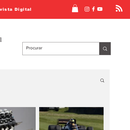
vista Digital
l