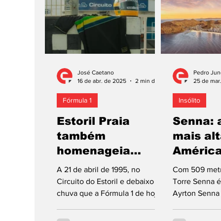
13,6 milhões de euros. De
acordo com empresa, esta
monolugar com o chassis #1, e
histórias e significados muito
especiais, apresenta-se em
estado ótimo de conservação, e
José Caetano
Pedro Jun
pode, por isso, tornar-se num
16 de abr. de 2025
2 min de leitura
25 de mar
dos Fórmula 1 mais val
Fórmula 1
Insólito
Estoril Praia
Senna: 
também
mais al
homenageia
América
Senna
A 21 de abril de 1995, no
Com 509 metro
Circuito do Estoril e debaixo de
Torre Senna é
chuva que a Fórmula 1 de hoje
Ayrton Senna e
não admite, por razões de
residencial m
segurança, Ayrton...
situando-se no