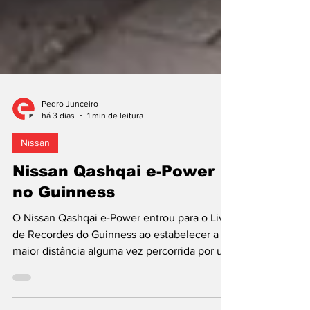
Pedro Junceiro
há 3 dias
1 min de leitura
Nissan
Nissan Qashqai e-Power
no Guinness
O Nissan Qashqai e-Power entrou para o Livro
de Recordes do Guinness ao estabelecer a
maior distância alguma vez percorrida por um
Sport Utility Vehicle (SUV) elétrico não
recarregável alargada sem paragens para