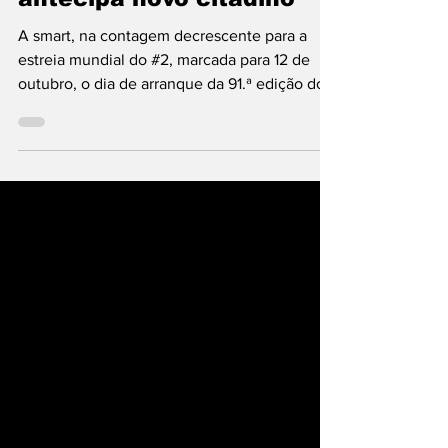
smart #2: arte urbana
antecipa novo citadino
A smart, na contagem decrescente para a
estreia mundial do #2, marcada para 12 de
outubro, o dia de arranque da 91.ª edição do
salão de Paris (Mondial de l’Auto), adotou
abordagem fora do comum para apresentar a
imagem do novo citadino de dois lugares,
que descende, diretamente, do primeiro
automóvel da marca, o City-Coupé de 1998, e
substitui o fortwo introduzido no mercado em
2017 e retirado do catálogo em 2024. Assim,
em vez do “teaser” tradicional ou de uma
apresentação e