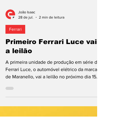
João Isaac
28 de jul.
2 min de leitura
Ferrari
Primeiro Ferrari Luce vai
a leilão
A primeira unidade de produção em série do
Ferrari Luce, o automóvel elétrico da marca
de Maranello, vai a leilão no próximo dia 15
de agosto, durante a Semana do Automóvel
de Monterey, na Califórnia (EUA), através da
RM Sotheby’s. Designado como “Chassis 0”,
este carro, estima-se, deverá ser licitado por