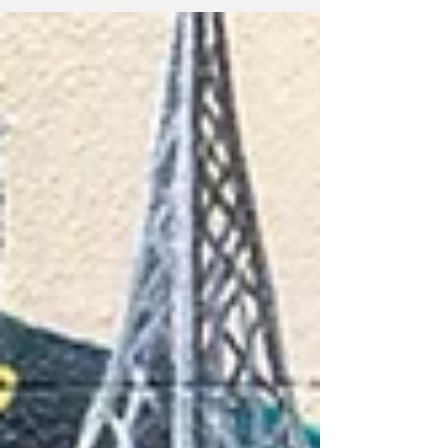
reabastecimento. No total, foram cumpridos
1980 km numa única viagem, que foi
realizada na Colômbia. Este feito foi
conseguido entre os dias 14 e 17 de julho, e
numa rota com início em Bogotá e fim na
costa das Caraíbas. Ao longo do percurso, o
Nissan enfrentou difere