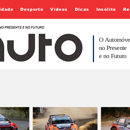
idade
Desporto
Vídeos
Dicas
Insólito
Re
O Automóve
no Presente
e no Futuro