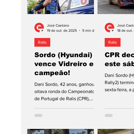
José Caetano
José Caet
19 de out. de 2025
5 min de leitura
18 de out.
Ralis
Ralis
Sordo (Hyundai)
CPR dec
vence Vidreiro e é
este sá
campeão!
Dani Sordo (H
Rally2) termin
Dani Sordo, 42 anos, ganhou a
sexta-feira, a
oitava ronda do Campeonato
Rali Vidreiro 
de Portugal de Ralis (CPR),
na frente de 
vencendo a prova de
GR Yaris Rally
encerramento da temporada de
segundo no c
2025, o Rali Vidreiro Centro de
só 0,9 s de v
Portugal organizado pelo Clube
piloto norte-i