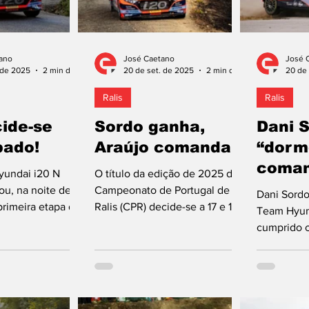
ano
José Caetano
José 
 de 2025
2 min de leitura
20 de set. de 2025
2 min de leitura
20 de 
Ralis
Ralis
ide-se
Sordo ganha,
Dani 
bado!
Araújo comanda
“dorm
coma
yundai i20 N
O título da edição de 2025 do
ou, na noite desta
Campeonato de Portugal de
Dani Sordo
 primeira etapa do
Ralis (CPR) decide-se a 17 e 18
Team Hyund
Centro de Portugal
de outubro, no Vidreiro Centro
cumprido o
Kris Meeke (Toyota
de Portugal, no...
competição
2). O espanhol,
ronda do C
ampeonato, tem
antagem sobre o
rlandês (Toyota GR