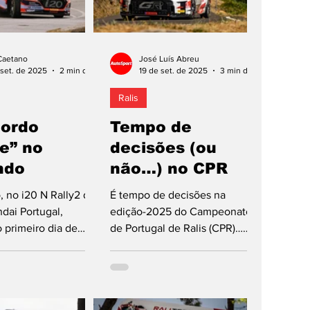
Caetano
José Luís Abreu
set. de 2025
2 min de leitura
19 de set. de 2025
3 min de leitura
Ralis
Sordo
Tempo de
e” no
decisões (ou
ndo
não…) no CPR
, no i20 N Rally2 do
É tempo de decisões na
ai Portugal,
edição-2025 do Campeonato
 primeiro dia de
de Portugal de Ralis (CPR)…
, lidera a penúltima
Hoje e amanhã, penúltima
ampeonato de...
ronda da temporada, com
115,07 km...