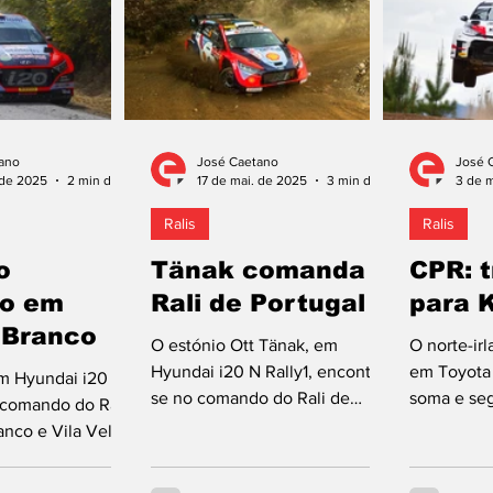
, o campeão de
o Araújo (Skoda
2), o primeiro, é
 a 24,4 s. Este
 km ao
 seis “especiais”.
ano
José Caetano
José 
m Hyundai i20 N
 de 2025
2 min de leitura
17 de mai. de 2025
3 min de leitura
3 de 
Ralis
Ralis
o
Tänak comanda
CPR: t
o em
Rali de Portugal
para 
 Branco
O estónio Ott Tänak, em
O norte-ir
Hyundai i20 N Rally1, encontra-
em Toyota 
m Hyundai i20 N
se no comando do Rali de
soma e se
o comando do Rali
Portugal, ronda 5 do WRC de
Ralis (CPR)
anco e Vila Velha
2025. Sébastien Ogier, num...
campeão em
nta ronda do
e...