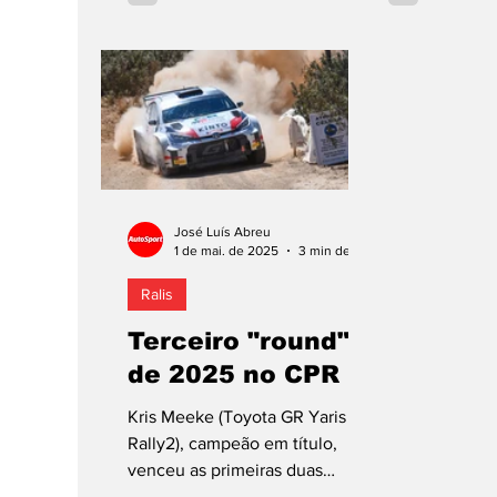
José Luís Abreu
1 de mai. de 2025
3 min de leitura
Ralis
Terceiro "round"
de 2025 no CPR
Kris Meeke (Toyota GR Yaris
Rally2), campeão em título,
venceu as primeiras duas
rondas da edição de 2025 do