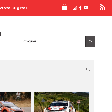
vista Digital
l