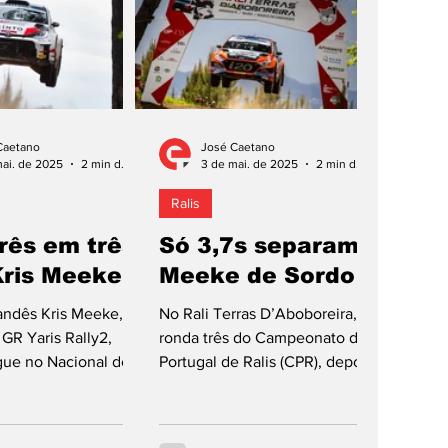
Caetano
José Caetano
mai. de 2025
2 min de leitura
3 de mai. de 2025
2 min de leitura
Ralis
rês em três
Só 3,7s separam
Kris Meeke!
Meeke de Sordo
landês Kris Meeke,
No Rali Terras D’Aboboreira,
GR Yaris Rally2,
ronda três do Campeonato de
gue no Nacional de
Portugal de Ralis (CPR), depois
. Este sábado, o
de cumpridas apenas as três
 título, e pelo...
primeiras...