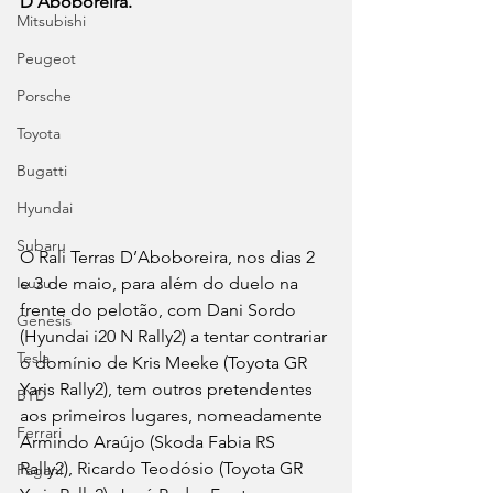
D’Aboboreira.
Mitsubishi
Peugeot
Porsche
Toyota
Bugatti
Hyundai
Subaru
O Rali Terras D’Aboboreira, nos dias 2 
e 3 de maio, para além do duelo na 
Isuzu
frente do pelotão, com Dani Sordo 
Genesis
(Hyundai i20 N Rally2) a tentar contrariar 
Tesla
o domínio de Kris Meeke (Toyota GR 
Yaris Rally2), tem outros pretendentes 
BYD
aos primeiros lugares, nomeadamente 
Ferrari
Armindo Araújo (Skoda Fabia RS 
Rally2), Ricardo Teodósio (Toyota GR 
Pagani