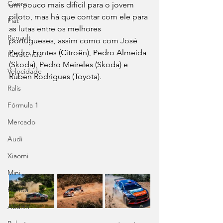
Cupra
um pouco mais difícil para o jovem 
piloto, mas há que contar com ele para 
Fiat
as lutas entre os melhores 
Renault
portugueses, assim como com José 
Pedro Fontes (Citroën), Pedro Almeida 
Resistência
(Skoda), Pedro Meireles (Skoda) e 
Velocidade
Rúben Rodrigues (Toyota).
Ralis
Fórmula 1
Mercado
Audi
Xiaomi
Mini
Honda
Abarth