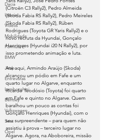
Yaris Rally2), José Pedro Fontes 
Dacia
(Citroën C3 Rally2), Pedro Almeida 
Lancia
(Skoda Fabia RS Rally2), Pedro Meireles 
(Skoda Fabia RS Rally2), Rúben 
Videos
Rodrigues (Toyota GR Yaris Rally2) e o 
Mobilidade
novo recruta da Hyundai, Gonçalo 
Henriques (Hyundai i20 N Rally2), por 
Fórmula E
isso prometendo animação e luta.
BMW
Até aqui, Armindo Araújo (Skoda) 
Jeep
alcançou um pódio em Fafe e um 
Entrevistas
quarto lugar no Algarve, enquanto 
Lamborghini
Ricardo Teodósio (Toyota) foi quarto 
em Fafe e quinto no Algarve. Quem 
Bentley
baralhou um pouco as contas foi 
Volkswagen
Gonçalo Henriques (Hyundai), com o 
seu surpreendente – para quem não 
Seat
assistiu à prova – terceiro lugar no 
Opel
Algarve. Agora, na Aboboreira, missão 