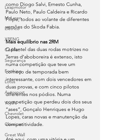
como Diogo Salvi, Ernesto Cunha, 
Leapmotor
Paulo Neto, Paulo Caldeira e Ricardo 
McLaren
Filipe, todos ao volante de diferentes 
versões do Skoda Fabia.
Elétrico
XPENG
Mais equilíbrio nas 2RM
O plantel das duas rodas motrizes no 
Cadillac
Terras d’aboboreira é extenso, isto 
Segurança
numa competição que teve um 
Forthing
começo de temporada bem 
interessante, com dois vencedores em 
Lotus
duas provas, e com cinco pilotos 
Autosport
diferentes nos pódios. Numa 
competição que perdeu dois dos seus 
Voyah
“ases”, Gonçalo Henriques e Hugo 
Chevrolet
Lopes, caras novas e manutenção da 
competitividade.
Clássicos
Great Wall
Até aqui, com uma vitória e um 