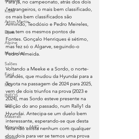
Polestar
Para já, no campeonato, atrás dos dois 
“estrangeiros, o mais bem classificado, 
KGM
os mais bem classificados são 
Aston Martin
Armindo, Teodósio e Pedro Meireles, 
que tem os mesmos pontos de 
Dicas
Fontes. Gonçalo Henriques é sétimo, 
Alpine
mas fez só o Algarve, seguindo-o 
Mercedes
Pedro Almeida.
Salões
Voltando a Meeke e a Sordo, o norte-
Ford
irlandês, que mudou da Hyundai para a 
Toyota na passagem de 2024 para 2025, 
MG
vem de dois triunfos na prova (2023 e 
INEOS
2024), mas Sordo esteve presente na 
edição do ano passado, num Rally1 da 
DS
Hyundai.
Antecipa-se um duelo bem 
Maserati
interessante, esperando-se que desta 
Mercedes – AMG
feita não exista nenhum com qualquer 
dos dois para ver se temos uma prova 
Suzuki