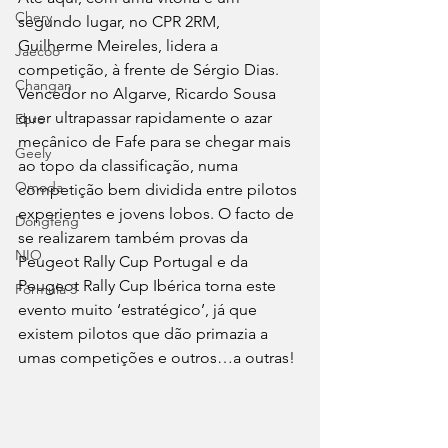
Chery
segundo lugar, no CPR 2RM, 
Guilherme Meireles, lidera a 
Jaecoo
competição, à frente de Sérgio Dias. 
Changan
Vencedor no Algarve, Ricardo Sousa 
quer ultrapassar rapidamente o azar 
Ebro
mecânico de Fafe para se chegar mais 
Geely
ao topo da classificação, numa 
Omoda
competição bem dividida entre pilotos 
experientes e jovens lobos. O facto de 
Dongfeng
se realizarem também provas da 
NIO
Peugeot Rally Cup Portugal e da 
Peugeot Rally Cup Ibérica torna este 
Fórmula 3
evento muito ‘estratégico’, já que 
existem pilotos que dão primazia a 
umas competições e outros…a outras!