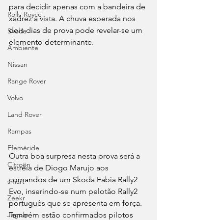
para decidir apenas com a bandeira de 
Rolls-Royce
xadrez à vista. A chuva esperada nos 
dois dias de prova pode revelar-se um 
Skoda
elemento determinante.
Ambiente
Nissan
Range Rover
Volvo
Land Rover
Rampas
Efeméride
Outra boa surpresa nesta prova será a 
Citroën
estreia de Diogo Marujo aos 
comandos de um Skoda Fabia Rally2 
smart
Evo, inserindo-se num pelotão Rally2 
Zeekr
português que se apresenta em força. 
Também estão confirmados pilotos 
Jaguar