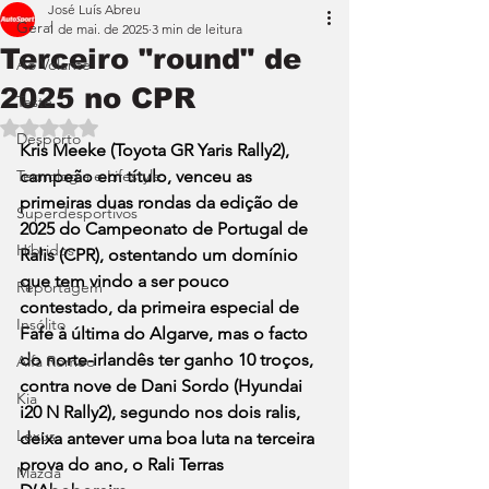
José Luís Abreu
Geral
1 de mai. de 2025
3 min de leitura
Terceiro "round" de
Ao Volante
2025 no CPR
Teste
Avaliado com NaN de 5 estrelas.
Desporto
Kris Meeke (Toyota GR Yaris Rally2), 
Tecnologia e Lifestyle
campeão em título, venceu as 
primeiras duas rondas da edição de 
Superdesportivos
2025 do Campeonato de Portugal de 
Híbridos
Ralis (CPR), ostentando um domínio 
que tem vindo a ser pouco 
Reportagem
contestado, da primeira especial de 
Insólito
Fafe à última do Algarve, mas o facto 
do norte-irlandês ter ganho 10 troços, 
Alfa Romeo
contra nove de Dani Sordo (Hyundai 
Kia
i20 N Rally2), segundo nos dois ralis, 
Lexus
deixa antever uma boa luta na terceira 
prova do ano, o Rali Terras 
Mazda