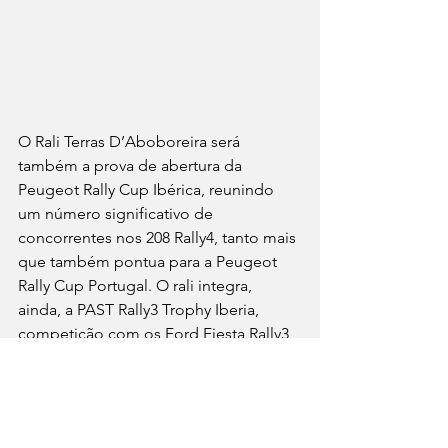
O Rali Terras D’Aboboreira será 
também a prova de abertura da 
Peugeot Rally Cup Ibérica, reunindo 
um número significativo de 
concorrentes nos 208 Rally4, tanto mais 
que também pontua para a Peugeot 
Rally Cup Portugal. O rali integra, 
ainda, a PAST Rally3 Trophy Iberia, 
competição com os Ford Fiesta Rally3, 
e marca pontos para o Campeonato 
Promo e a Taça de Portugal de 
Clássicos.