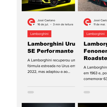
José Caetano
José Caet
16 de jul.
3 min de leitura
11 de mai.
Lamborghini
Lamborghini
Lamborghini Urus
Lamborg
SE Performante
Fenone
Roadste
A Lamborghini recuperou uma
com 108
fórmula estreada no Urus em
A Lamborghini
2022, mas adaptou-a ao
em 1963 e, por
sistema de eletrificação
comemorar 63 
introduzido no automóvel que
bem!, present
mais vende em 2024! E, assim,
automóvel nov
o novo Performante,
série de ediç
comparado com o SE, tem mais
Off e tem pro
potência e binário (12 cv e 50