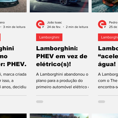
ano
João Isaac
Pedro
3 min de leitura
24 de fev.
2 min de leitura
25 de 
Lamborghini
Lamborghi
hini
Lamborghini:
Lambo
mo
PHEV em vez de
“acele
r: PHEV
elétrico(s)!
água!
0 cv
, marca criada
A Lamborghini abandonou o
A Lamborgh
 isso, a
plano para a produção do
com o The 
anos, decidiu, e
primeiro automóvel elétrico em
encontra-
ear-se com
2028, de acordo com o diário
conceção d
o, que integra a
britânico “The Times”, que cita
modelo co
ões especiais Few-
o diretor da marca italiana
água...
dução limitada a
propriedade do Grupo