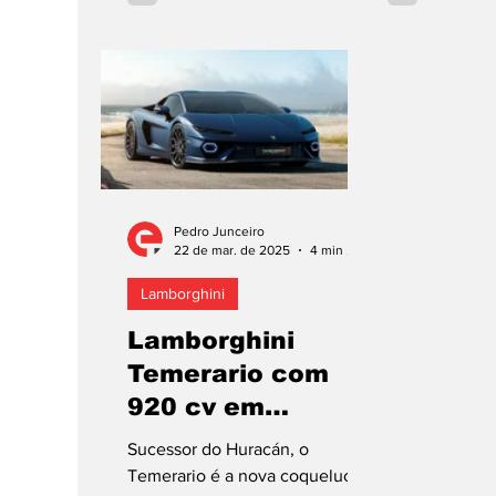
que...
Pedro Junceiro
22 de mar. de 2025
4 min de leitura
Lamborghini
Lamborghini
Temerario com
920 cv em
Portugal
Sucessor do Huracán, o
Temerario é a nova coqueluche