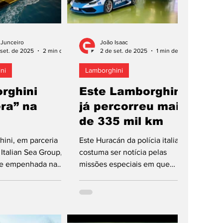
 Junceiro
João Isaac
set. de 2025
2 min de leitura
2 de set. de 2025
1 min de leitura
ni
Lamborghini
rghini
Este Lamborghini
ra” na
já percorreu mais
de 335 mil km
ini, em parceria
Este Huracán da polícia italiana
Italian Sea Group,
costuma ser notícia pelas
se empenhada na
missões especiais em que
e iate de luxo. O
participa. Hoje é notícia por já
m lançamento à
ter percorrido mais...