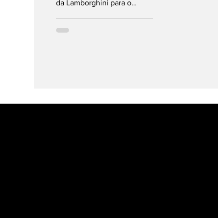
da Lamborghini para o
segmento dos
superdesportivos, com este
automóvel a apresentar...