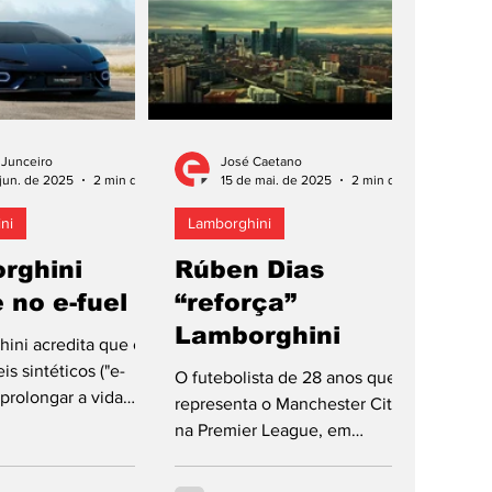
 Junceiro
José Caetano
jun. de 2025
2 min de leitura
15 de mai. de 2025
2 min de leitura
ni
Lamborghini
rghini
Rúben Dias
e no e-fuel
“reforça”
Lamborghini
ini acredita que os
s sintéticos ("e-
O futebolista de 28 anos que
 prolongar a vida
representa o Manchester City
 motores de
na Premier League, em
interna, aos quais...
Inglaterra, e conta com 66
internacionalizações por...