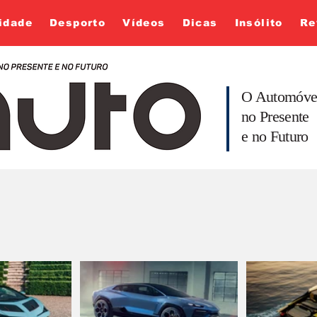
idade
Desporto
Vídeos
Dicas
Insólito
Re
O Automóve
no Presente
e no Futuro