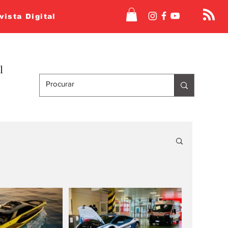
vista Digital
l