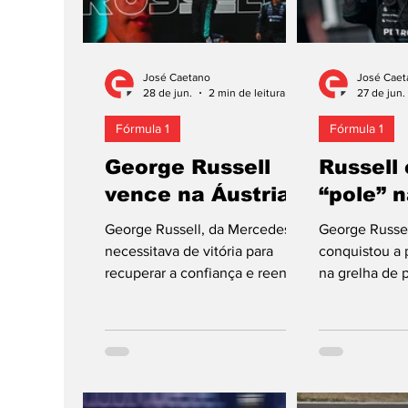
José Caetano
José Caet
28 de jun.
2 min de leitura
27 de jun.
Fórmula 1
Fórmula 1
George Russell
Russell
vence na Áustria
“pole” n
George Russell, da Mercedes,
George Russe
necessitava de vitória para
conquistou a 
recuperar a confiança e reentrar
na grelha de p
na luta pelo título de 2026. E
edição do Gr
conseguiu-a em Spielberg, no
Áustria, ronda
Red Bull Ring, ganhando o
de Fórmula 1 d
Grande Prémio da Áustria,
“pole” do bri
ronda 8 da temporada, pela
categoria, a q
primeira vez. É o 11.º sucesso do
O piloto da e