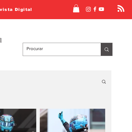
vista Digital
l