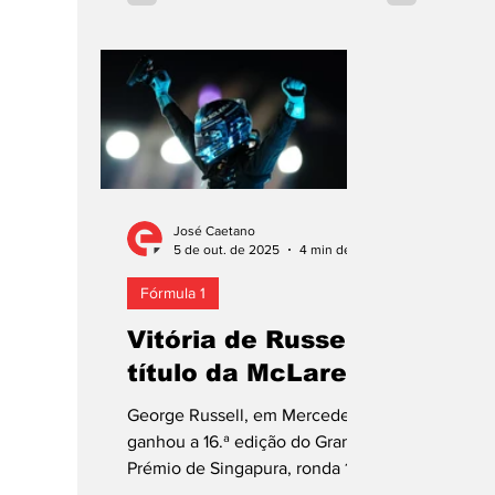
em Montreal. O britânico de 28
corridas com 
anos percorreu 4,361 km em
estreado em 2
1.12,965 m, superiorizando-se
em 2022, em 
ao companheiro de equipa, o
Brasil. Este r
italiano Kimi Antonelli, de 19,
ao piloto da 
por 0,068 s. O segundo,
igualmente o
recorda-se, comanda o
prova inaugur
campeonato com 100 pontos,
77 do campeon
mais 20 do que o primeiro, e
Park de Melbo
José Caetano
procura a quarta vitória
Austrália, som
5 de out. de 2025
4 min de leitura
consecutiva no Mundial de
pontos à cont
Fórmula 1
2026 – e na
classifica
Vitória de Russell,
título da McLaren
George Russell, em Mercedes,
ganhou a 16.ª edição do Grande
Prémio de Singapura, ronda 18
do Mundial de 2025. É o