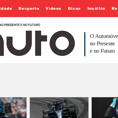
idade
Desporto
Vídeos
Dicas
Insólito
Re
O Automóve
no Presente
e no Futuro