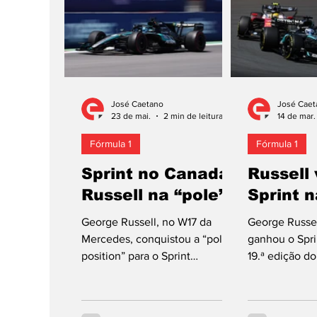
piloto de 28 anos na Fórmula 1,
percorreu os 
o segundo este ano. O
circuito austr
resultado permite ao britânico
superiorizando
recuperar a segunda posição no
programa, aos
campeonato, a 40 pontos do
Charles Lecle
companheiro de equipa Kimi
Hamilton, seg
José Caetano
José Caet
Antonelli, terceiro classificado
classificados,
23 de mai.
2 min de leitura
14 de mar.
após 71 voltas
0,236 s e
Fórmula 1
Fórmula 1
Sprint no Canadá:
Russell
Russell na “pole”
Sprint 
George Russell, no W17 da
George Russe
Mercedes, conquistou a “pole
ganhou o Spri
position” para o Sprint
19.ª edição d
integrado na 55.ª edição do
da China, a r
Grande Prémio do Canadá, 45.ª
de 2026. É a 
no Circuito Gilles Villeneuve,
britânico de 