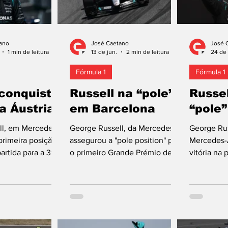
ano
José Caetano
José 
1 min de leitura
13 de jun.
2 min de leitura
24 de 
Fórmula 1
Fórmula 1
 conquista
Russell na “pole”
Russel
a Áustria
em Barcelona
“pole
ll, em Mercedes,
George Russell, da Mercedes,
George Rus
primeira posição
assegurou a "pole position" para
Mercedes-
artida para a 39.ª
o primeiro Grande Prémio de
vitória na 
ande Prémio da
Barcelona-Catalunha – o de
Sprint real
 oito do Mundial
Espanha, a partir desde ano,
Gilles Vil
e 2026. É a 11.ª
muda-se para circuito novo em
adoção do 
tânico de 2026 na
Madrid, o Madring, e realiza-se
remonta já
uarta nesta época.
a 13 de setembro. A corrida
garantiu a
quipa alemã
deste domingo tem 66 e
grelha de p