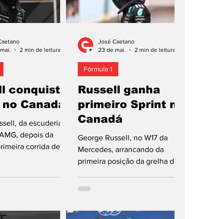
Caetano
José Caetano
mai.
2 min de leitura
23 de mai.
2 min de leitura
Fórmula 1
l conquista
Russell ganha
” no Canadá
primeiro Sprint no
Canadá
sell, da escuderia
AMG, depois da
George Russell, no W17 da
primeira corrida de
Mercedes, arrancando da
izada no Circuito
primeira posição da grelha de
leneuve desde a
partida, ganhou a corrida de
formato, o que
Sprint integrada na 55.ª edição
 a 2021, também
do Grande Prémio do Canadá,
 primeira posição na
45.ª no Circuito Gilles
artida para o 55.º