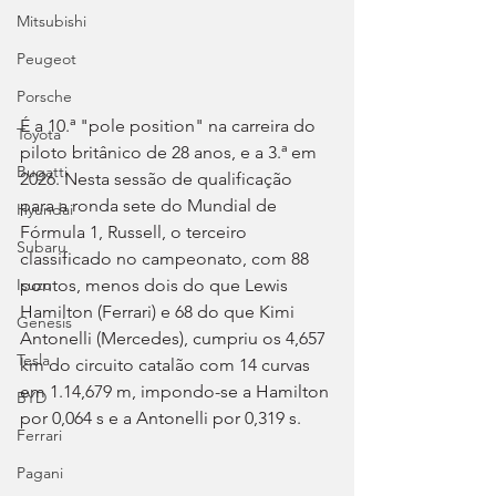
Mitsubishi
Peugeot
Porsche
É a 10.ª "pole position" na carreira do 
Toyota
piloto britânico de 28 anos, e a 3.ª em 
Bugatti
2026. Nesta sessão de qualificação 
para a ronda sete do Mundial de 
Hyundai
Fórmula 1, Russell, o terceiro 
Subaru
classificado no campeonato, com 88 
pontos, menos dois do que Lewis 
Isuzu
Hamilton (Ferrari) e 68 do que Kimi 
Genesis
Antonelli (Mercedes), cumpriu os 4,657 
Tesla
km do circuito catalão com 14 curvas 
em 1.14,679 m, impondo-se a Hamilton 
BYD
por 0,064 s e a Antonelli por 0,319 s.
Ferrari
Pagani