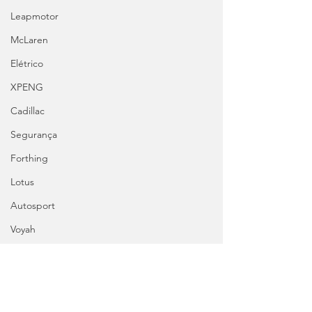
Leapmotor
McLaren
Elétrico
XPENG
Cadillac
Segurança
Forthing
Lotus
Autosport
Voyah
Chevrolet
Clássicos
Tags:
Great Wall
F1
Mercedes-AMG
George Russell
F1 W17