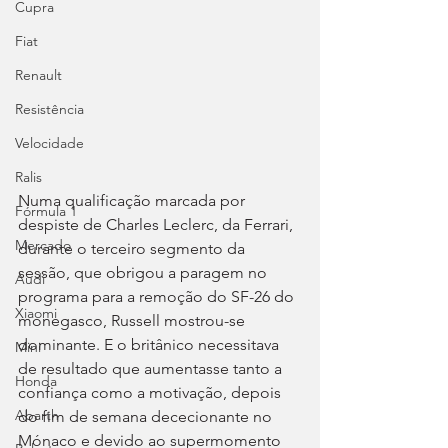
Cupra
Fiat
Renault
Resistência
Velocidade
Ralis
Numa qualificação marcada por 
Fórmula 1
despiste de Charles Leclerc, da Ferrari, 
Mercado
durante o terceiro segmento da 
sessão, que obrigou a paragem no 
Audi
programa para a remoção do SF-26 do 
Xiaomi
monegasco, Russell mostrou-se 
dominante. E o britânico necessitava 
Mini
de resultado que aumentasse tanto a 
Honda
confiança como a motivação, depois 
Abarth
do fim de semana dececionante no 
Mónaco e devido ao supermomento 