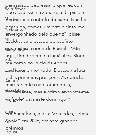
demasiado depressa, o que fez com 
Rolls-Royce
que acabasse na zona suja da pista e 
Skoda
perdesse o controlo do carro. Não há 
desculpa, cometi um erro e sinto-me 
Ambiente
envergonhado pelo que fiz”, disse 
Nissan
Leclerc, cujo estado de espírito 
contrastava com o de Russell. “Até 
Range Rover
aqui, fim de semana fantástico. Sinto-
Volvo
me como no início da época, 
confiante e motivado. E estou na luta 
Land Rover
pelas primeiras posições. As corridas 
Rampas
mais recentes não foram boas, 
Efeméride
obviamente, mas é ótimo encontra-me 
na ‘pole’ para este domingo!”.
Citroën
smart
Em Barcelona, para a Mercedes, sétima 
“pole” em 2026, em sete grandes 
Zeekr
prémios.
Jaguar