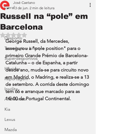
José Caetano
Geral
13 de jun.
2 min de leitura
Russell na “pole” em
Ao Volante
Barcelona
Teste
Avaliado com NaN de 5 estrelas.
Desporto
George Russell, da Mercedes, 
Tecnologia e Lifestyle
assegurou a "pole position" para o 
primeiro Grande Prémio de Barcelona-
Superdesportivos
Catalunha – o de Espanha, a partir 
Híbridos
desde ano, muda-se para circuito novo 
em Madrid, o Madring, e realiza-se a 13 
Reportagem
de setembro. A corrida deste domingo 
Insólito
tem 66 e arranque marcado para as 
14h00 de Portugal Continental.
Alfa Romeo
Kia
Lexus
Mazda