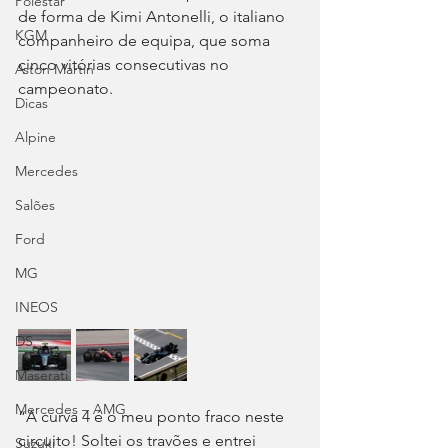
Polestar
de forma de Kimi Antonelli, o italiano 
KGM
companheiro de equipa, que soma 
cinco vitórias consecutivas no 
Aston Martin
campeonato.
Dicas
Alpine
Mercedes
Salões
Ford
MG
INEOS
DS
Maserati
Mercedes – AMG
“A curva 4 é o meu ponto fraco neste 
circuito! Soltei os travões e entrei 
Suzuki