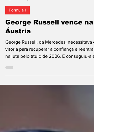
José Caetano
28 de jun.
2 min de leitura
Fórmula 1
George Russell vence na
Áustria
George Russell, da Mercedes, necessitava de
vitória para recuperar a confiança e reentrar
na luta pelo título de 2026. E conseguiu-a em
Spielberg, no Red Bull Ring, ganhando o
Grande Prémio da Áustria, ronda 8 da
temporada, pela primeira vez. É o 11.º sucesso
do piloto de 28 anos na Fórmula 1, o segundo
este ano. O resultado permite ao britânico
recuperar a segunda posição no campeonato,
a 40 pontos do companheiro de equipa Kimi
Antonelli, terceiro classificado após 71 voltas