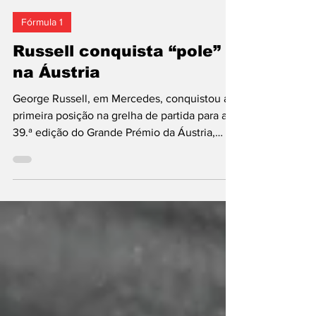
José Caetano
27 de jun.
1 min de leitura
Fórmula 1
Russell conquista “pole”
na Áustria
George Russell, em Mercedes, conquistou a
primeira posição na grelha de partida para a
39.ª edição do Grande Prémio da Áustria,
ronda oito do Mundial de Fórmula 1 de 2026.
É a 11.ª “pole” do britânico de 2026 na
categoria, a quarta nesta época. O piloto da
equipa alemã percorreu os 4,326 km do
circuito austríaco em 1.06,113 m,
superiorizando-se, no final do programa, aos
Ferrari de Charles Leclerc e Lewis Hamilton,
segundo e terceiro classificados,