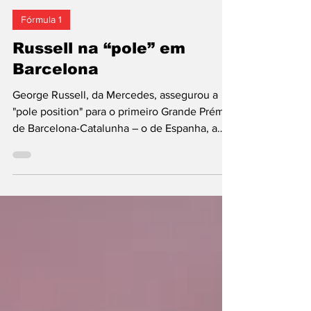
José Caetano
13 de jun.
2 min de leitura
Fórmula 1
Russell na “pole” em
Barcelona
George Russell, da Mercedes, assegurou a
"pole position" para o primeiro Grande Prémio
de Barcelona-Catalunha – o de Espanha, a
partir desde ano, muda-se para circuito novo
em Madrid, o Madring, e realiza-se a 13 de
setembro. A corrida deste domingo tem 66 e
arranque marcado para as 14h00 de Portugal
Continental. É a 10.ª "pole position" na
carreira do piloto britânico de 28 anos, e a 3.ª
em 2026. Nesta sessão de qualificação para a