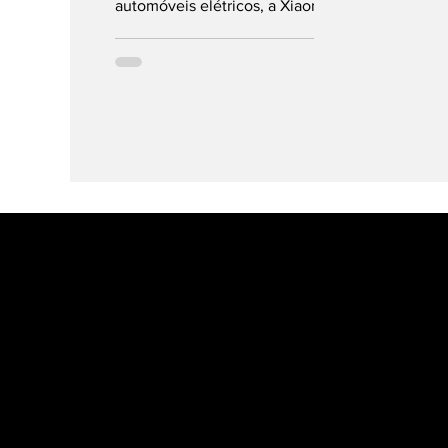
automóveis elétricos, a Xiaomi,
gigante chinesa da eletrónica,
procura destronar os nomes...