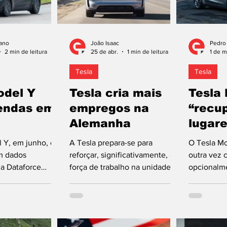
ano
João Isaac
Pedro
2 min de leitura
25 de abr.
1 min de leitura
1 de m
Tesla
Tesla
odel Y
Tesla cria mais
Tesla
vendas em
empregos na
“recu
Alemanha
lugar
 Y, em junho, e
A Tesla prepara-se para
O Tesla Mo
m dados
reforçar, significativamente, a
outra vez 
da Dataforce
força de trabalho na unidade de
opcionalm
elo Automotive
Grünheide, nos arredores de
diversifica
 reassumiu a
Berlim, Alemanha, com a
Sport Utili
matrículas de
contratação de cerca de 1000
elétrico. A
ovos na Europa
trabalhadores, movimento que
proposta s