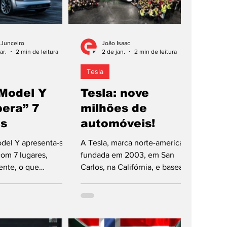
 Junceiro
João Isaac
ar.
2 min de leitura
2 de jan.
2 min de leitura
Tesla
 Model Y
Tesla: nove
pera” 7
milhões de
es
automóveis!
del Y apresenta-se
A Tesla, marca norte-americana
com 7 lugares,
fundada em 2003, em San
ente, o que
Carlos, na Califórnia, e baseada
 a oferta na gama do
em Austin, no Texas, despediu-
ty Vehicle (SUV)
se de 2025 pouco depois de
 configuração,
comemorar a produção de nove
ó na versão Premium
milhões de automóveis