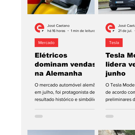
José Caetano
José Caet
há 16 horas
1 min de leitura
21 de jul.
Mercado
Tesla
Elétricos
Tesla M
dominam vendas
lidera 
na Alemanha
junho
O mercado automóvel alemão,
O Tesla Model
em julho, foi protagonista de
de acordo co
resultado histórico e simbólico:
preliminares 
pela primeira vez, os registos
divulgados p
de carros elétricos, num total
News Europe,
de 84.057, mais 78,2% do que
liderança das 
no mês homólogo do ano
automóveis n