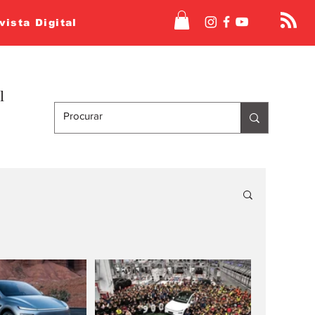
vista Digital
l