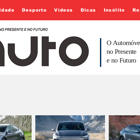
idade
Desporto
Vídeos
Dicas
Insólito
Re
O Automóve
no Presente
e no Futuro