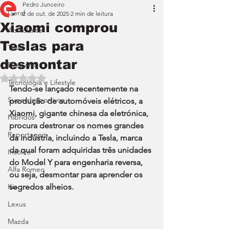
Pedro Junceiro
Geral
2 de out. de 2025
2 min de leitura
Xiaomi comprou
Ao Volante
Teslas para
Teste
desmontar
Desporto
Avaliado com NaN de 5 estrelas.
Tecnologia e Lifestyle
Tendo-se lançado recentemente na 
Superdesportivos
produção de automóveis elétricos, a 
Xiaomi, gigante chinesa da eletrónica, 
Híbridos
procura destronar os nomes grandes 
Reportagem
da indústria, incluindo a Tesla, marca 
da qual foram adquiridas três unidades 
Insólito
do Model Y para engenharia reversa, 
Alfa Romeo
ou seja, desmontar para aprender os 
Kia
segredos alheios.
Lexus
Mazda