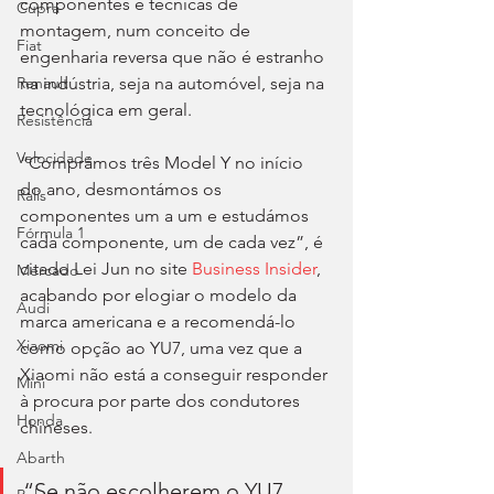
componentes e técnicas de 
Cupra
montagem, num conceito de 
Fiat
engenharia reversa que não é estranho 
na indústria, seja na automóvel, seja na 
Renault
tecnológica em geral.
Resistência
Velocidade
“Comprámos três Model Y no início 
do ano, desmontámos os 
Ralis
componentes um a um e estudámos 
Fórmula 1
cada componente, um de cada vez”, é 
citado Lei Jun no site 
Business Insider
, 
Mercado
acabando por elogiar o modelo da 
Audi
marca americana e a recomendá-lo 
Xiaomi
como opção ao YU7, uma vez que a 
Xiaomi não está a conseguir responder 
Mini
à procura por parte dos condutores 
Honda
chineses.
Abarth
“Se não escolherem o YU7, 