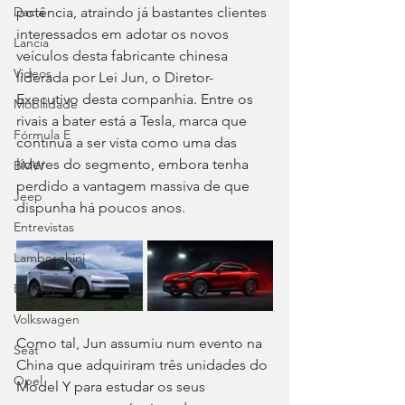
potência, atraindo já bastantes clientes 
Dacia
interessados em adotar os novos 
Lancia
veículos desta fabricante chinesa 
Videos
liderada por Lei Jun, o Diretor-
Executivo desta companhia. Entre os 
Mobilidade
rivais a bater está a Tesla, marca que 
Fórmula E
continua a ser vista como uma das 
líderes do segmento, embora tenha 
BMW
perdido a vantagem massiva de que 
Jeep
dispunha há poucos anos.
Entrevistas
Lamborghini
Bentley
Volkswagen
Como tal, Jun assumiu num evento na 
Seat
China que adquiriram três unidades do 
Opel
Model Y para estudar os seus 