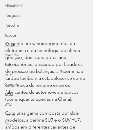
Mitsubishi
Peugeot
Porsche
Toyota
Presente em vários segmentos da 
Bugatti
eletrónica e da tecnologia de última 
Hyundai
geração, dos aspiradores aos 
smartphones, passando por lavadoras 
Subaru
de pressão ou balanças, a Xiaomi não 
Isuzu
tardou também a estabelecer-se como 
Genesis
uma marca de renome entre os 
fabricantes de automóveis elétricos 
Tesla
(por enquanto apenas na China).
BYD
Com uma gama composta por dois 
Ferrari
modelos, a berlina SU7 e o SUV YU7, 
Pagani
ambos em diferentes variantes de 