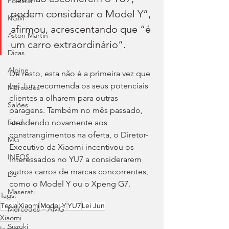
Polestar
podem considerar o Model Y”, 
KGM
afirmou, acrescentando que “é 
Aston Martin
um carro extraordinário”.
Dicas
Alpine
De resto, esta não é a primeira vez que 
Lei Jun recomenda os seus potenciais 
Mercedes
clientes a olharem para outras 
Salões
paragens. Também no mês passado, 
atendendo novamente aos 
Ford
constrangimentos na oferta, o Diretor-
MG
Executivo da Xiaomi incentivou os 
INEOS
interessados no YU7 a considerarem 
outros carros de marcas concorrentes, 
DS
como o Model Y ou o Xpeng G7.
Maserati
Tags:
Tesla
Xiaomi
Model Y
YU7
Lei Jun
Mercedes – AMG
Xiaomi
Suzuki