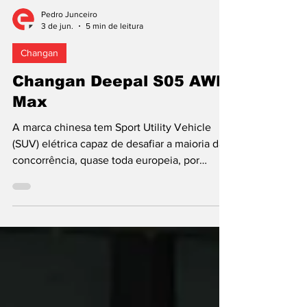
Pedro Junceiro
3 de jun.
5 min de leitura
Changan
Changan Deepal S05 AWD
Max
A marca chinesa tem Sport Utility Vehicle
(SUV) elétrica capaz de desafiar a maioria da
concorrência, quase toda europeia, por
contar com interior espaçoso, motorizações
elétricas potentes e, sobretudo, preços
competitivos. E o Deepal S05 da Changan, na
versão de tração integral, sobressai ainda
mais, uma vez que também surpreende pela
capacidade dinâmica e potencial de