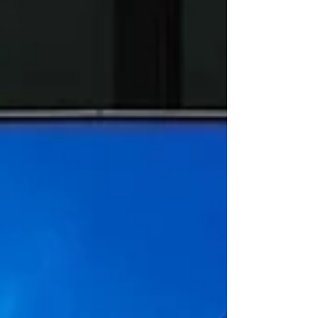
utilização fora de asfalto. O mercado
automóvel europeu continua a ganhar
protagonistas, com as entradas em