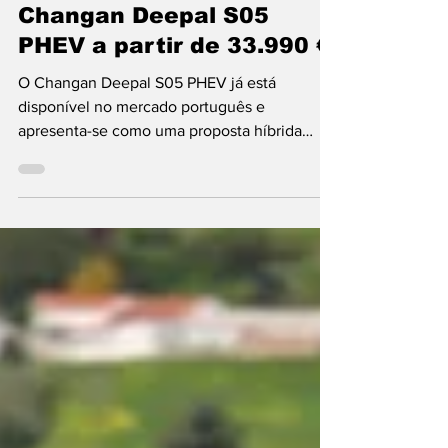
Changan
Changan Deepal S05
PHEV a partir de 33.990 €
O Changan Deepal S05 PHEV já está
disponível no mercado português e
apresenta-se como uma proposta híbrida
Plug-In (PHEV) de nova geração no segmento
C-SUV. Este modelo com uma autonomia
combinada que pode ultrapassar os 1000 km
reforça a estratégia da marca chinesa na
mobilidade eletrificada. Os preços começam
nos 33.990 €, mas há uma campanha de
lançamento que garante um desconto de
2000 € aos primeiros 150 clientes.
Representada em Portugal pelo Grupo Auto-
Industrial, a Ch