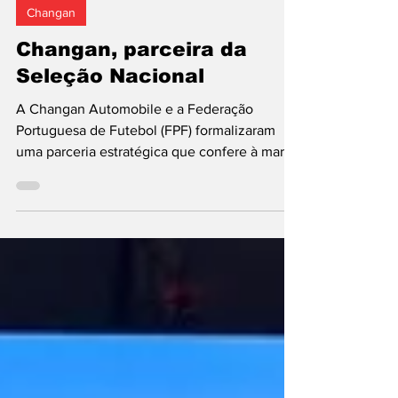
Pedro Junceiro
25 de mai.
2 min de leitura
Changan
Changan, parceira da
Seleção Nacional
A Changan Automobile e a Federação
Portuguesa de Futebol (FPF) formalizaram
uma parceria estratégica que confere à marca
chinesa o estatuto de parceira automóvel
oficial da Seleção Nacional. O acordo foi
assinado na Cidade do Futebol, em Oeiras, e
prevê o desenvolvimento de iniciativas
conjuntas dirigidas aos adeptos, conteúdos
exclusivos e ativações com figuras históricas
do futebol português. Sob o lema “Stay in the
Game”, a parceria assenta na partilha de