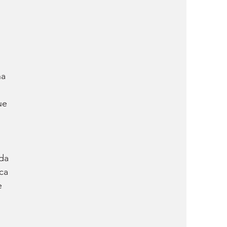
a 
ue 
da 
ca 
e 