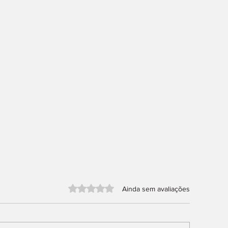
Avaliado com 0 de 5 estrelas.
Ainda sem avaliações