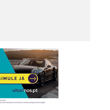
nova
rica