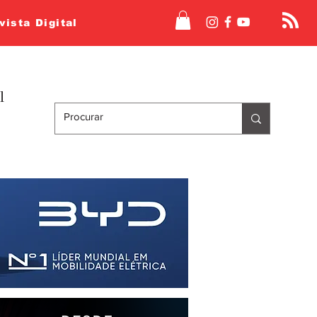
vista Digital
l