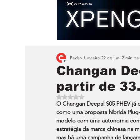
Pedro Junceiro
22 de jun.
2 min de 
Changan De
partir de 33
Avaliado com NaN de 5 estrelas.
O Changan Deepal S05 PHEV já es
como uma proposta híbrida Plug-
modelo com uma autonomia combi
estratégia da marca chinesa na m
mas há uma campanha de lançame