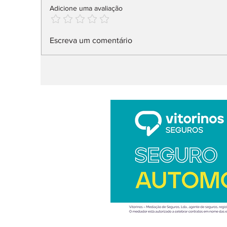
Adicione uma avaliação
Na Fortune Global 500,
N
Escreva um comentário
26 fabricantes
d
v