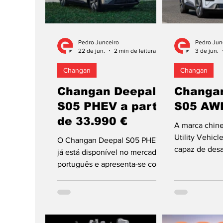
Pedro Junceiro
Pedro Jun
22 de jun.
2 min de leitura
3 de jun.
Changan
Changan
Changan Deepal
Changa
S05 PHEV a partir
S05 AW
de 33.990 €
A marca chine
Utility Vehicl
O Changan Deepal S05 PHEV
capaz de desaf
já está disponível no mercado
concorrência,
português e apresenta-se como
europeia, por
uma proposta híbrida Plug-In
interior espa
(PHEV) de nova geração no
elétricas pote
segmento C-SUV. Este modelo
preços compet
com uma autonomia combinada
Deepal S05 d