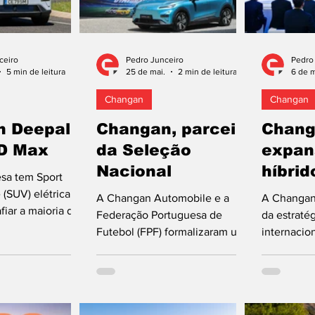
ceiro
Pedro Junceiro
Pedro
5 min de leitura
25 de mai.
2 min de leitura
6 de m
Changan
Changan
n Deepal
Changan, parceira
Chang
D Max
da Seleção
expan
Nacional
híbrid
sa tem Sport
e (SUV) elétrica
A Changan Automobile e a
A Changan
iar a maioria da
Federação Portuguesa de
da estraté
 quase toda
Futebol (FPF) formalizaram uma
internacio
 contar com
parceria estratégica que
“Vast Ocea
çoso, motorizações
confere à marca chinesa o
híbrida de
ntes e, sobretudo,
estatuto de parceira automóvel
chinesa am
itivos. E o
oficial da Seleção Nacional. O
de unidade
a Changan, na