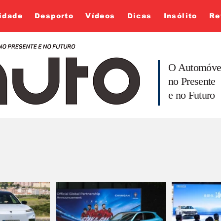
idade
Desporto
Vídeos
Dicas
Insólito
Re
O Automóve
no Presente
e no Futuro