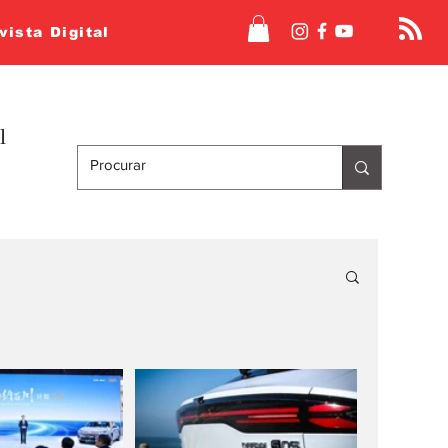
vista Digital
l