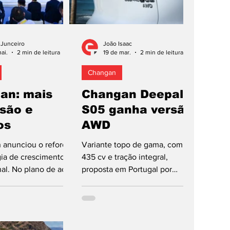
 Junceiro
João Isaac
ai.
2 min de leitura
19 de mar.
2 min de leitura
Changan
an: mais
Changan Deepal
são e
S05 ganha versão
os
AWD
 anunciou o reforço
Variante topo de gama, com
gia de crescimento
435 cv e tração integral,
nal. No plano de ação
proposta em Portugal por
n 2.0”, tecnologia
42.990 euros. A Changan
terminante. A marca
anunciou a chegada a Portugal
biciona 1,5 milhões
da nova versão AWD do Deepal
s vendidas por ano
S05 equipada com dois