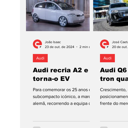
mais bem-sucedido do
fabricante no mercado
europeu, no que respeita a
carros propostos apenas com
motorizações elétricas. A
renovação incide no “design”,
João Isaac
José Caet
no interior, na tecnologia e na
23 de out. de 2024
2 min de leitura
20 de out
eficiência energética,
Audi
Audi
anunciando-se, igualmente,
progres
Audi recria A2 e
Audi Q6
torna-o EV
tron qua
Para comemorar os 25 anos de
Crescimento, e
subcompacto icónico, a marca
posicionament
alemã, recorrendo a equipa de
frente do me
aprendizes, procedeu à
são os pilares
modernização do automóvel,...
marca alemã, 