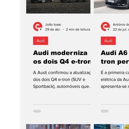
João Isaac
António d
29 de abr.
2 min de leitura
22 de jul.
Audi
Audi
Audi moderniza
Audi A6
os dois Q4 e-tron
tron pe
A Audi confirmou a atualização
É a primeira c
dos dois Q4 e-tron (SUV e
elétrica da Au
Sportback), automóveis que
apresenta-se 
ganham mais e melhores
maior autonom
argumentos para poderem
alemã acertou 
impor-se como pilares da
estratégia de eletrificação da
marca alemã. Em 2025,
recorda-se, este gama foi a