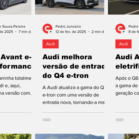
e Sousa Pereira
Pedro Junceiro
Pedro
 de 2025
7 min de leitura
12 de fev. de 2025
2 min de leitura
8 de f
Audi
Audi
 Avant e-
Audi melhora
Audi A
rformance
versão de entrada
eletri
do Q4 e-tron
arrinha totalmente
Após o Q6 
di e, aqui,
a gama de 
A Audi atualiza a gama do Q4
na versão com
geração co
e-tron com uma versão de
ia. E a marca
chegar ag
entrada nova, tornando-a mais
no alvo...
nacional. A
potente e capaz de percorrer
mais quilómetros com uma...