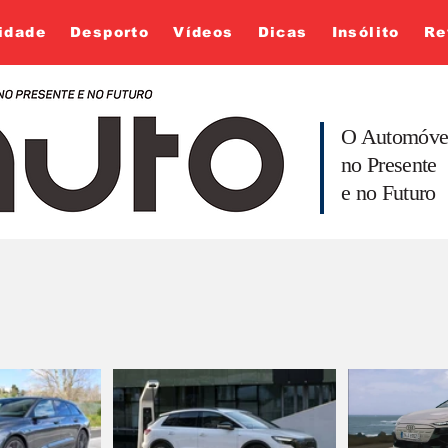
idade
Desporto
Vídeos
Dicas
Insólito
Re
O Automóve
no Presente
e no Futuro