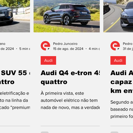
ano
Pedro Junceiro
Pedro
. de 2024
5 min de leitura
15 de ago. de 2024
4 min de leitura
31 de 
Audi
Audi
 SUV 55 e-
Audi Q4 e-tron 45
Audi A
ttro
quattro
capaz
km en
letrificação e
À primeira vista, este
recar
o na linha da
automóvel elétrico não tem
Segundo a
rcado “premium”
nada de novo, mas a verdade é
baseado na
 da estratégia da
que beneficiou de uma
primeiro fo
que tem...
atualização: a composição da
tem desen
gama...
qualidade 