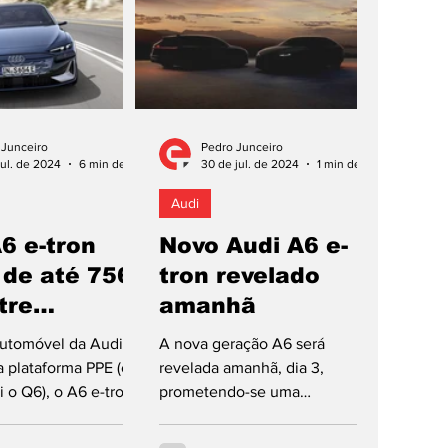
 Junceiro
Pedro Junceiro
jul. de 2024
6 min de leitura
30 de jul. de 2024
1 min de leitura
Audi
6 e-tron
Novo Audi A6 e-
 de até 756
tron revelado
tre
amanhã
gas!
utomóvel da Audi
A nova geração A6 será
 plataforma PPE (o
revelada amanhã, dia 3,
i o Q6), o A6 e-tron
prometendo-se uma
ho moderno,
abordagem diferente à
acima da média e,...
eletrificação do automóvel por