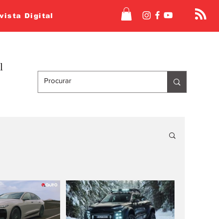
vista Digital
l