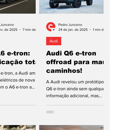
 Junceiro
Pedro Junceiro
ev. de 2025
7 min de leitura
24 de jan. de 2025
1 min de leitura
Audi
6 e-tron:
Audi Q6 e-tron
ficação total
offroad para maus
caminhos!
e-tron, a Audi amplia
elétricos de nova
A Audi revelou um protótipo do
m o A6 e-tron a
Q6 e-tron ainda sem qualquer
ora ao mercado
informação adicional, mas
ssente na...
pensado para caminhos
extremos, dispondo mesmo
de...