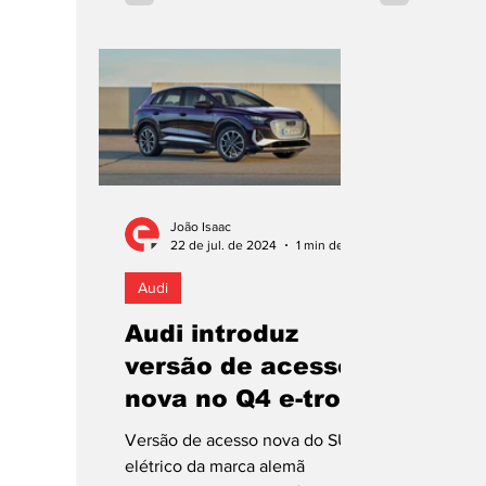
João Isaac
22 de jul. de 2024
1 min de leitura
Audi
Audi introduz
versão de acesso
nova no Q4 e-tron
Versão de acesso nova do SUV
elétrico da marca alemã