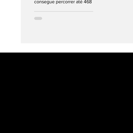
consegue percorrer até 468 km
entre recargas da bateria com
52 kWh de capacidade, na...