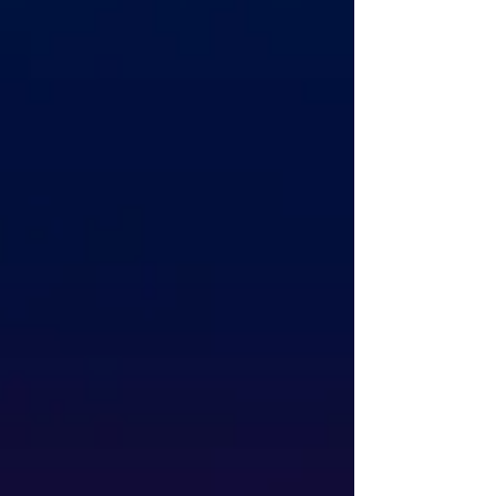
(motor de 4 cilindros e 3,5 litros com cerca de
90 cv), a marca do leão esteve em 44 edições
da corrida de resistência mais importante e
mediática do desporto automóvel, entre
presenças oficiais, associações a equipas
privadas ou “apenas” na condição de
fornecedora de motores. E soma três vitórias
absolutas,