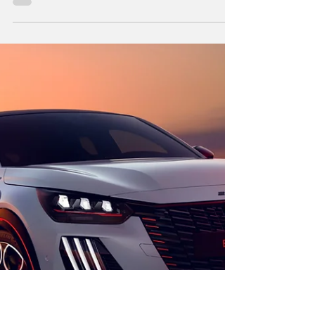
A BMW, na “ressaca” da conquista da primeira
“pole position” para as 24 Horas de Le Mans,
corrida com arranque marcado para as 15h00
deste sábado, apresentou o protótipo do iM3
com introdução no mercado programado para
o verão de 2027. A marca de Munique,
Alemanha, não divulgou as especificações
técnicas da nova berlina elétrica, mas
confirmou o recurso tanto a quatro motores,
como a bateria com mais de 100 kWh de
capacidade. Este carro não compromete a
manutenção na gama de