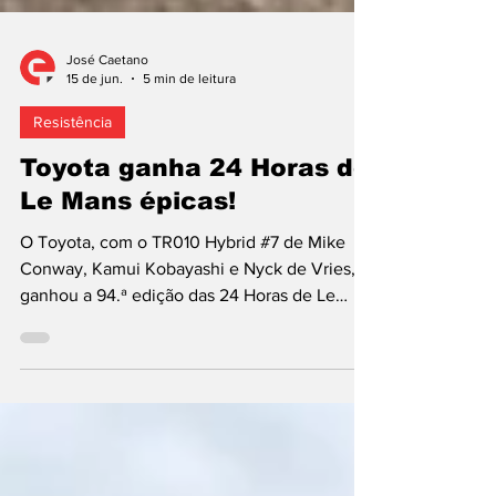
José Caetano
15 de jun.
5 min de leitura
Resistência
Toyota ganha 24 Horas de
Le Mans épicas!
O Toyota, com o TR010 Hybrid #7 de Mike
Conway, Kamui Kobayashi e Nyck de Vries,
ganhou a 94.ª edição das 24 Horas de Le
Mans 2026. Este sucesso é o sexto no
Circuito de la Sarthe, o terceiro na era
Hypercar que teve início em 2021 e o 21.º no
Campeonato do Mundo de Resistência
(WEC), também desde a adoção dos
hipercarros que sucederam aos protótipos