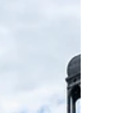
LMP1, premiou a estratégia tão arriscada
como bem-sucedida da equipa numa corrida
época épica. Os japoneses igualaram o
registo