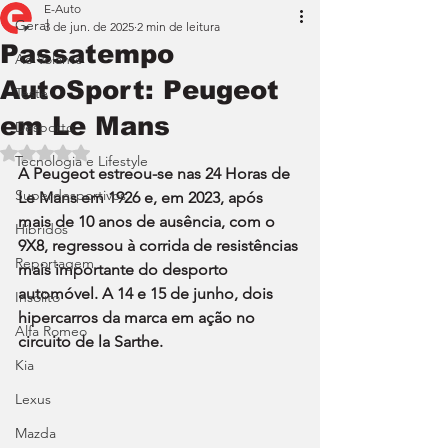
E-Auto
Geral
3 de jun. de 2025
2 min de leitura
Passatempo
Ao Volante
AutoSport: Peugeot
Teste
em Le Mans
Desporto
Avaliado com NaN de 5 estrelas.
Tecnologia e Lifestyle
A Peugeot estreou-se nas 24 Horas de 
Superdesportivos
Le Mans em 1926 e, em 2023, após 
mais de 10 anos de ausência, com o 
Híbridos
9X8, regressou à corrida de resistências 
Reportagem
mais importante do desporto 
automóvel. A 14 e 15 de junho, dois 
Insólito
hipercarros da marca em ação no 
Alfa Romeo
circuito de la Sarthe.
Kia
Lexus
Mazda