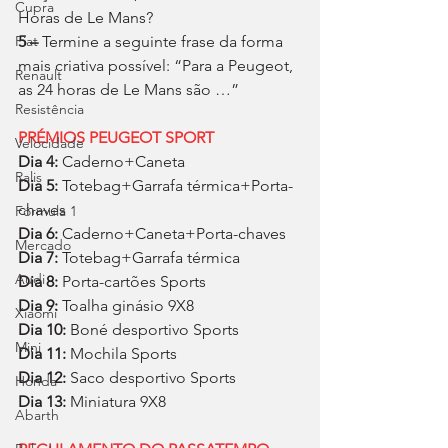
Cupra
Horas de Le Mans?
Fiat
5 –
 Termine a seguinte frase da forma 
mais criativa possível: “Para a Peugeot, 
Renault
as 24 horas de Le Mans são …”
Resistência
PRÉMIOS PEUGEOT SPORT
Velocidade
Dia 4:
 Caderno+Caneta
Ralis
Dia 5:
 Totebag+Garrafa térmica+Porta-
chaves
Fórmula 1
Dia 6:
 Caderno+Caneta+Porta-chaves
Mercado
Dia 7:
 Totebag+Garrafa térmica
Audi
Dia 8: 
Porta-cartões Sports
Dia 9: 
Toalha ginásio 9X8
Xiaomi
Dia 10:
 Boné desportivo Sports
Mini
Dia 11:
 Mochila Sports
Dia 12:
 Saco desportivo Sports
Honda
Dia 13:
 Miniatura 9X8
Abarth