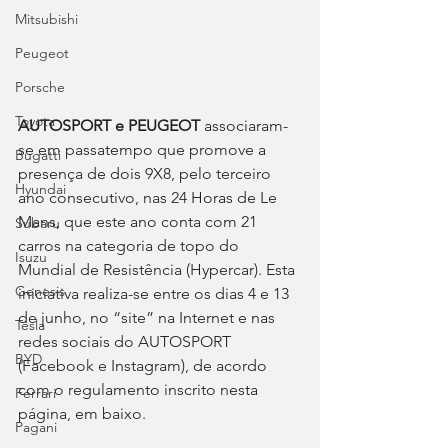
Mitsubishi
Peugeot
Porsche
Toyota
AUTOSPORT e PEUGEOT
 associaram-
se em passatempo que promove a 
Bugatti
presença de dois 9X8, pelo terceiro 
Hyundai
ano consecutivo, nas 24 Horas de Le 
Mans, que este ano conta com 21 
Subaru
carros na categoria de topo do 
Isuzu
Mundial de Resistência (Hypercar). Esta 
Genesis
iniciativa realiza-se entre os dias 4 e 13 
de junho, no “site” na Internet e nas 
Tesla
redes sociais do AUTOSPORT 
BYD
(Facebook e Instagram), de acordo 
com o regulamento inscrito nesta 
Ferrari
página, em baixo.
Pagani