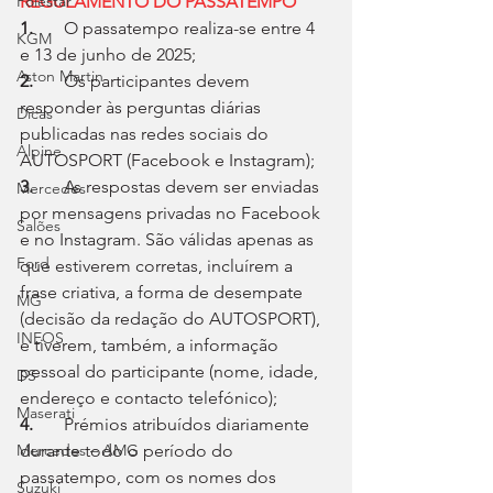
Polestar
REGULAMENTO DO PASSATEMPO
1.
	O passatempo realiza-se entre 4 
KGM
e 13 de junho de 2025;
Aston Martin
2.
	Os participantes devem 
responder às perguntas diárias 
Dicas
publicadas nas redes sociais do 
Alpine
AUTOSPORT (Facebook e Instagram);
3. 
	As respostas devem ser enviadas 
Mercedes
por mensagens privadas no Facebook 
Salões
e no Instagram. São válidas apenas as 
Ford
que estiverem corretas, incluírem a 
frase criativa, a forma de desempate 
MG
(decisão da redação do AUTOSPORT), 
INEOS
e tiverem, também, a informação 
pessoal do participante (nome, idade, 
DS
endereço e contacto telefónico);
Maserati
4.
	Prémios atribuídos diariamente 
Mercedes – AMG
durante todo o período do 
passatempo, com os nomes dos 
Suzuki