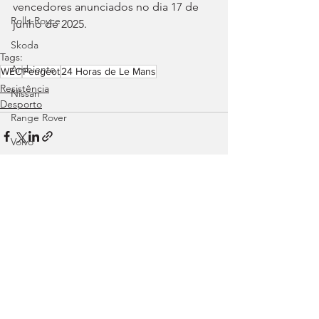
vencedores anunciados no dia 17 de 
Rolls-Royce
junho de 2025.
Skoda
Tags:
Ambiente
WEC
Peugeot
24 Horas de Le Mans
Resistência
Nissan
Desporto
Range Rover
Volvo
Land Rover
Rampas
Efeméride
Ver tudo
Posts recentes
Citroën
smart
Zeekr
Jaguar