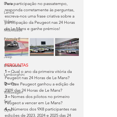
Para participação no passatempo, 
Dacia
responda corretamente às perguntas, 
Lancia
escreva-nos uma frase criativa sobre a 
Videos
participação da Peugeot nas 24 Horas 
de Le Mans e ganhe prémios!
Mobilidade
Fórmula E
BMW
Jeep
PERGUNTAS
Entrevistas
1 – 
Qual o ano da primeira vitória da 
Lamborghini
Peugeot nas 24 Horas de Le Mans?
Bentley
2 –
 Que Peugeot ganhou a edição de 
2009 das 24 Horas de Le Mans?
Volkswagen
3 –
 Nomes dos pilotos no primeiro 
Seat
Peugeot a vencer em Le Mans?
4 –
 Números dos 9X8 participantes nas 
Opel
edições de 2023, 2024 e 2025 das 24 