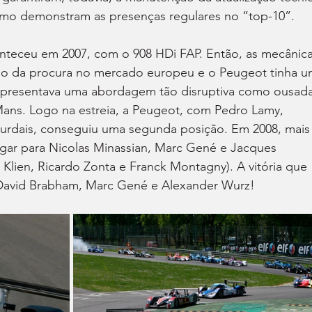
como demonstram as presenças regulares no “top-10”.
teceu em 2007, com o 908 HDi FAP. Então, as mecânica
po da procura no mercado europeu e o Peugeot tinha u
representava uma abordagem tão disruptiva como ousada
ans. Logo na estreia, a Peugeot, com Pedro Lamy, 
ourdais, conseguiu uma segunda posição. Em 2008, mais
gar para Nicolas Minassian, Marc Gené e Jacques 
n Klien, Ricardo Zonta e Franck Montagny). A vitória que 
 David Brabham, Marc Gené e Alexander Wurz!