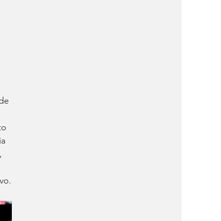
de 
to 
a 
, 
vo.