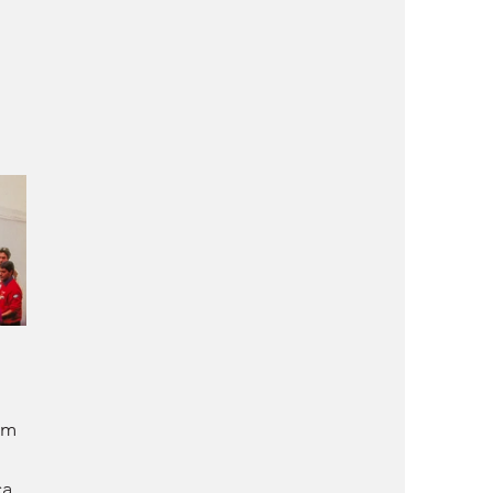
om 
a 