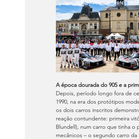
A época dourada do 905 e a prime
Depois, período longo fora de ce
1990, na era dos protótipos moder
os dois carros inscritos demonst
reação contundente: primeira vit
Blundell), num carro que tinha o
mecânicos – o segundo carro da ma