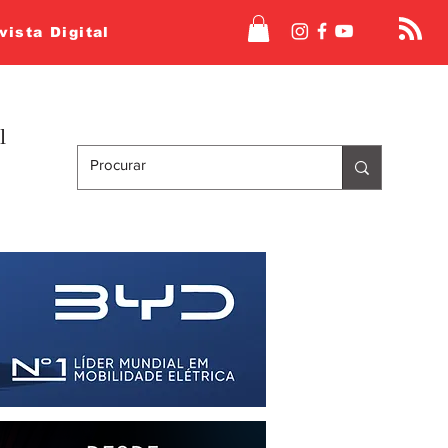
vista Digital
l