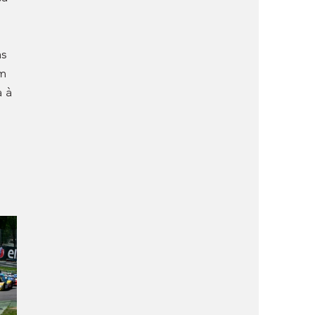
s 
m 
 à 
 