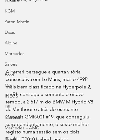
Polestar
KGM
Aston Martin
Dicas
Alpine
Mercedes
Salões
A Ferrari persegue a quarta vitória 
Ford
consecutiva em Le Mans, mas o 499P 
MG
mais bem classificado na Hyperpole 2, 
o 
#51
, conseguiu somente o oitavo 
INEOS
tempo, a 2,517 m do BMW M Hybrid V8 
DS
de Vanthoor e atrás do estreante 
Genesis GMR-001 
#19
, que conseguiu, 
Maserati
surpreendentemente, o sexto melhor 
Mercedes – AMG
registo numa sessão sem os dois 
Suzuki
Toyota TR010 Hybrid, ambos 