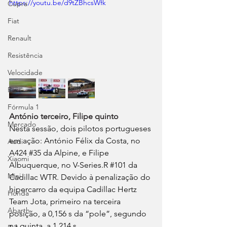
https://youtu.be/d9tZBhcsWfk
Cupra
Fiat
Renault
Resistência
Velocidade
Ralis
Fórmula 1
António terceiro, Filipe quinto
Mercado
Nesta sessão, dois pilotos portugueses 
em ação: António Félix da Costa, no 
Audi
A424 
#35
 da Alpine, e Filipe 
Xiaomi
Albuquerque, no V-Series.R 
#101
 da 
Mini
Cadillac WTR. Devido à penalização do 
hipercarro da equipa Cadillac Hertz 
Honda
Team Jota, primeiro na terceira 
Abarth
posição, a 0,156 s da “pole”, segundo 
na quinta, a 1,214 s.