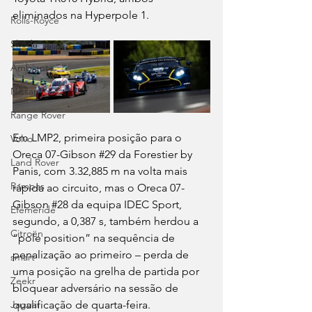
eliminados na Hyperpole 1.
Rolls-Royce
Skoda
Ambiente
Nissan
Range Rover
Em LMP2, primeira posição para o 
Volvo
Oreca 07-Gibson 
#29
 da Forestier by 
Land Rover
Panis, com 3.32,885 m na volta mais 
Rampas
rápida ao circuito, mas o Oreca 07-
Gibson 
#28
 da equipa IDEC Sport, 
Efeméride
segundo, a 0,387 s, também herdou a 
Citroën
“pole position” na sequência de 
penalização ao primeiro – perda de 
smart
uma posição na grelha de partida por 
Zeekr
bloquear adversário na sessão de 
qualificação de quarta-feira.
Jaguar