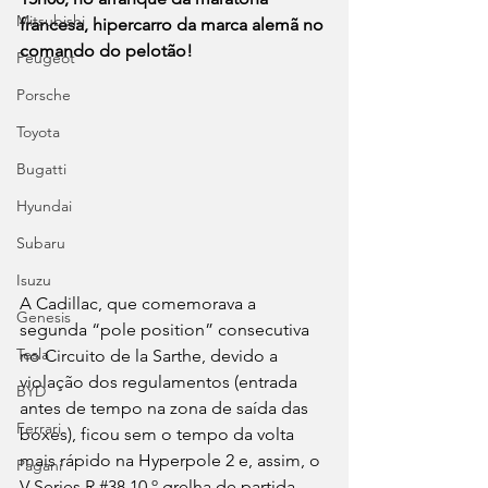
Mitsubishi
francesa, hipercarro da marca alemã no 
comando do pelotão!
Peugeot
Porsche
Toyota
Bugatti
Hyundai
Subaru
Isuzu
A Cadillac, que comemorava a 
Genesis
segunda “pole position” consecutiva 
Tesla
no Circuito de la Sarthe, devido a 
violação dos regulamentos (entrada 
BYD
antes de tempo na zona de saída das 
Ferrari
boxes), ficou sem o tempo da volta 
mais rápido na Hyperpole 2 e, assim, o 
Pagani
V-Series.R 
#38
 10.º grelha de partida. 