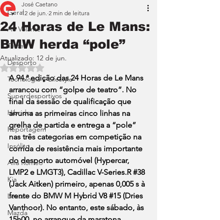
José Caetano
Geral
12 de jun.
2 min de leitura
24 Horas de Le Mans:
Ao Volante
BMW herda “pole”
Teste
Atualizado:
12 de jun.
Desporto
Avaliado com NaN de 5 estrelas.
A 94.ª edição das 24 Horas de Le Mans 
Tecnologia e Lifestyle
arrancou com “golpe de teatro”. No 
Superdesportivos
final da sessão de qualificação que 
Híbridos
arruma as primeiras cinco linhas na 
grelha de partida e entrega a “pole” 
Reportagem
nas três categorias em competição na 
Insólito
corrida de resistência mais importante 
do desporto automóvel (Hypercar, 
Alfa Romeo
LMP2 e LMGT3), Cadillac V-Series.R 
#38
Kia
(Jack Aitken) primeiro, apenas 0,005 s à 
frente do BMW M Hybrid V8 
#15
 (Dries 
Lexus
Vanthoor). No entanto, este sábado, às 
Mazda
15h00, no arranque da maratona 