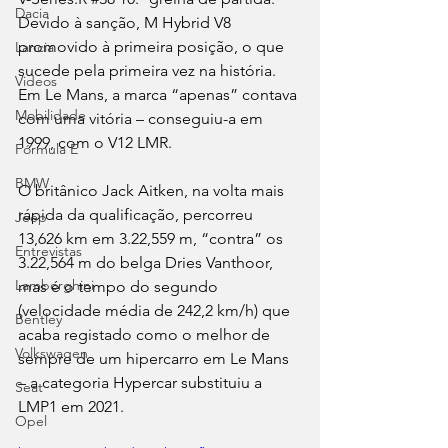
Dacia
Devido à sanção, M Hybrid V8 
promovido à primeira posição, o que 
Lancia
sucede pela primeira vez na história. 
Videos
Em Le Mans, a marca “apenas” contava 
Mobilidade
com uma vitória – conseguiu-a em 
1999, com o V12 LMR.
Fórmula E
BMW
O britânico Jack Aitken, na volta mais 
rápida da qualificação, percorreu 
Jeep
13,626 km em 3.22,559 m, “contra” os 
Entrevistas
3.22,564 m do belga Dries Vanthoor, 
Lamborghini
mas é o tempo do segundo 
(velocidade média de 242,2 km/h) que 
Bentley
acaba registado como o melhor de 
Volkswagen
sempre de um hipercarro em Le Mans 
– a categoria Hypercar substituiu a 
Seat
LMP1 em 2021.
Opel