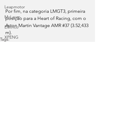
Leapmotor
Por fim, na categoria LMGT3, primeira 
McLaren
posição para a Heart of Racing, com o 
Aston Martin Vantage AMR 
#37
 (3.52,433 
Elétrico
m).
XPENG
Tags:
WEC
Félix da Costa
24 Horas de Le Mans
Cadillac
Alpine A424
BMW M Hybrid V8
Dries Vanthoor
Segurança
Resistência
Desporto
Forthing
Lotus
Autosport
Voyah
Chevrolet
Ver tudo
Posts recentes
Clássicos
Great Wall