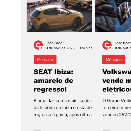
proposta de va
Raval e o Volkswagen ID. Polo.
por fim, a ad
Esta nova geração de
motorizações 
automóveis elétricos também
apenas em 20
inclui o Volkswagen ID. Cross e
saudosistas r
o Skoda Epiq, cuja produção foi
“SEAT, Sim”, 
entregue à fábrica da
que a marca 
João Isaac
João Isaac
Volkswagen em Pamplona, que
3 de nov. de 2025
1 min de leitura
11 de out.
Portugal — um
também já iniciou a montagem
agora que fo
Mercado
Mercado
do modelo m
os novos Ibiza
SEAT Ibiza:
Volksw
amarelo de
vende m
regresso!
elétrico
É uma das cores mais icónicas
O Grupo Volk
da história do Ibiza e está de
terceiro trime
regresso à gama, após oito anos
vendeu 252.10
de ausência. Recentemente
em todo o mun
apresentado à comunicação
comparativa