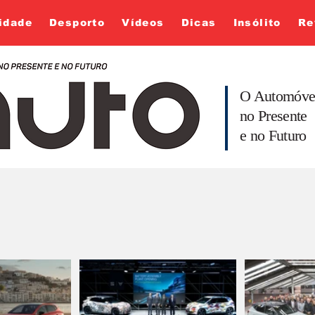
idade
Desporto
Vídeos
Dicas
Insólito
Re
O Automóve
no Presente
e no Futuro