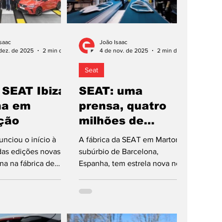
saac
João Isaac
dez. de 2025
2 min de leitura
4 de nov. de 2025
2 min de leitura
Seat
 SEAT Ibiza
SEAT: uma
na em
prensa, quatro
ção
milhões de
peças/ano
nciou o início à
A fábrica da SEAT em Martorell,
as edições novas de
subúrbio de Barcelona,
na na fábrica de
Espanha, tem estrela nova no
 nos subúrbios de
processo produtivo, que é
 Espanha. De acordo
apresentada como
resa do Grupo
equipamento fundamental para
, as primeiras
a construção da geração nova