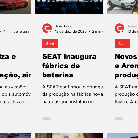
João Isaac
João I
4 min de leitura
13 de dez. de 2025
2 min de leitura
10 de 
Seat
Seat
iza e
SEAT inaugura
Novos
fábrica de
e Aro
cação, sim!
baterias
produ
u as versões
A SEAT confirmou o arranque
A SEAT anu
e dois automóveis
da produção na fábrica nova de
produção d
tes: Ibiza e
baterias que instalou no
Ibiza e Aro
ca do Grupo
complexo industrial de
Martorell,
ara os carros que
Martorell, que está situado nos
Barcelona,
resentar-se no
subúrbios de Barcelona,
com a emp
onal, anuncia uma
Espanha. Esta unidade é capaz
Volkswagen