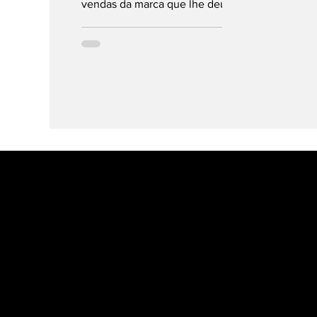
vendas da marca que lhe deu
origem. A Cupra vendeu, pela
primeira vez, mais...