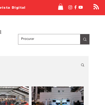
vista Digital
l