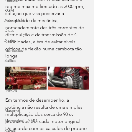
Polestar
regime máximo limitado às 3000 rpm, 
KGM
solução que visa preservar a 
integridade da mecânica, 
Aston Martin
nomeadamente das três correntes de 
Dicas
distribuição e da transmissão de 4 
Alpine
velocidades, além de evitar níveis 
críticos de flexão numa cambota tão 
Mercedes
longa.
Salões
Ford
MG
INEOS
Em termos de desempenho, a 
DS
potência não resulta de uma simples 
Maserati
multiplicação dos cerca de 90 cv 
Mercedes – AMG
produzidos por cada motor original. 
De acordo com os cálculos do próprio 
Suzuki