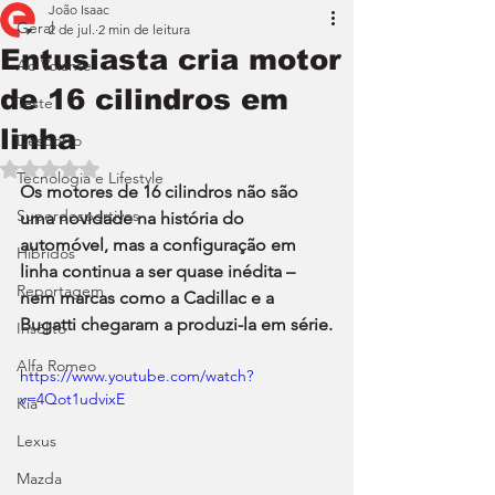
João Isaac
Geral
2 de jul.
2 min de leitura
Entusiasta cria motor
Ao Volante
de 16 cilindros em
Teste
linha
Desporto
Avaliado com NaN de 5 estrelas.
Tecnologia e Lifestyle
Os motores de 16 cilindros não são 
Superdesportivos
uma novidade na história do 
automóvel, mas a configuração em 
Híbridos
linha continua a ser quase inédita – 
Reportagem
nem marcas como a Cadillac e a 
Bugatti chegaram a produzi-la em série.
Insólito
Alfa Romeo
https://www.youtube.com/watch?
v=4Qot1udvixE
Kia
Lexus
Mazda