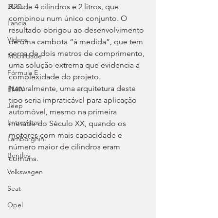
B20 de 4 cilindros e 2 litros, que 
Dacia
combinou num único conjunto. O 
Lancia
resultado obrigou ao desenvolvimento 
Videos
de uma cambota “à medida”, que tem 
cerca de dois metros de comprimento, 
Mobilidade
uma solução extrema que evidencia a 
Fórmula E
complexidade do projeto. 
Naturalmente, uma arquitetura deste 
BMW
tipo seria impraticável para aplicação 
Jeep
automóvel, mesmo na primeira 
Entrevistas
metade do Século XX, quando os 
motores com mais capacidade e 
Lamborghini
número maior de cilindros eram 
Bentley
comuns.
Volkswagen
Seat
Opel