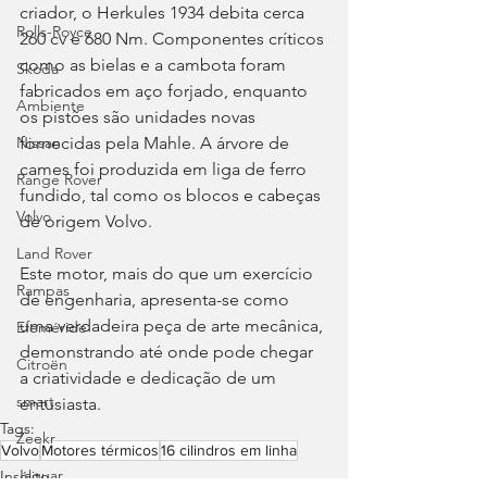
criador, o Herkules 1934 debita cerca 
Rolls-Royce
260 cv e 680 Nm. Componentes críticos 
como as bielas e a cambota foram 
Skoda
fabricados em aço forjado, enquanto 
Ambiente
os pistões são unidades novas 
fornecidas pela Mahle. A árvore de 
Nissan
cames foi produzida em liga de ferro 
Range Rover
fundido, tal como os blocos e cabeças 
Volvo
de origem Volvo.
Land Rover
Este motor, mais do que um exercício 
Rampas
de engenharia, apresenta-se como 
uma verdadeira peça de arte mecânica, 
Efeméride
demonstrando até onde pode chegar 
Citroën
a criatividade e dedicação de um 
smart
entusiasta.
Tags:
Zeekr
Volvo
Motores térmicos
16 cilindros em linha
Jaguar
Insólito