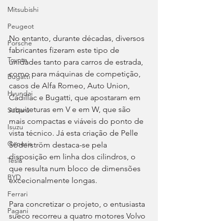
Mitsubishi
Peugeot
No entanto, durante décadas, diversos 
Porsche
fabricantes fizeram este tipo de 
Toyota
unidades tanto para carros de estrada, 
como para máquinas de competição, 
Bugatti
casos de Alfa Romeo, Auto Union, 
Hyundai
Cadillac e Bugatti, que apostaram em 
arquiteturas em V e em W, que são 
Subaru
mais compactas e viáveis do ponto de 
Isuzu
vista técnico. Já esta criação de Pelle 
Genesis
Söderström destaca-se pela 
disposição em linha dos cilindros, o 
Tesla
que resulta num bloco de dimensões 
BYD
excecionalmente longas.
Ferrari
Para concretizar o projeto, o entusiasta 
Pagani
sueco recorreu a quatro motores Volvo 