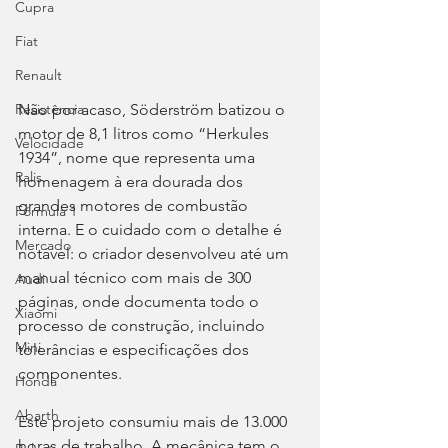
Cupra
Fiat
Renault
Não por acaso, Söderström batizou o 
Resistência
motor de 8,1 litros como “Herkules 
Velocidade
1934”, nome que representa uma 
Ralis
homenagem à era dourada dos 
grandes motores de combustão 
Fórmula 1
interna. E o cuidado com o detalhe é 
Mercado
notável: o criador desenvolveu até um 
manual técnico com mais de 300 
Audi
páginas, onde documenta todo o 
Xiaomi
processo de construção, incluindo 
Mini
tolerâncias e especificações dos 
componentes.
Honda
Abarth
Este projeto consumiu mais de 13.000 
horas de trabalho. A mecânica tem o 