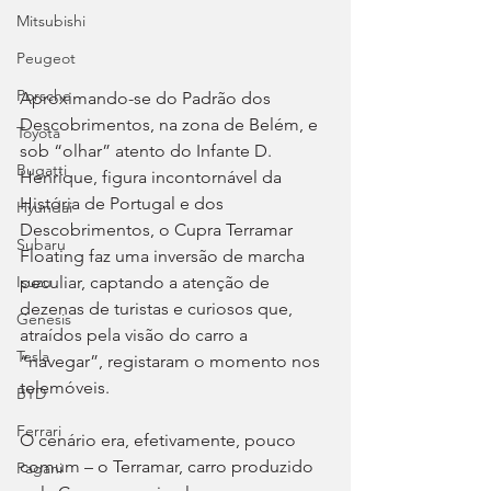
Mitsubishi
Peugeot
Porsche
Aproximando-se do Padrão dos 
Descobrimentos, na zona de Belém, e 
Toyota
sob “olhar” atento do Infante D. 
Bugatti
Henrique, figura incontornável da 
História de Portugal e dos 
Hyundai
Descobrimentos, o Cupra Terramar 
Subaru
Floating faz uma inversão de marcha 
peculiar, captando a atenção de 
Isuzu
dezenas de turistas e curiosos que, 
Genesis
atraídos pela visão do carro a 
Tesla
“navegar”, registaram o momento nos 
telemóveis.
BYD
Ferrari
O cenário era, efetivamente, pouco 
comum – o Terramar, carro produzido 
Pagani