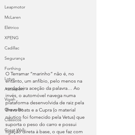
Leapmotor
McLaren
Elétrico
XPENG
Cadillac
Segurança
Forthing
O Terramar “marinho” não é, no 
Lotus
entanto, um anfíbio, pelo menos na 
verdadeira aceção da palavra… Ao 
Autosport
invés, o automóvel navega numa 
Voyah
plataforma desenvolvida de raiz pela 
Chevrolet
Brava Boats e a Cupra (o material 
náutico foi fornecido pela Vetus) que 
Clássicos
suporta o peso do carro e possui 
Great Wall
ligação direta à base, o que faz com 