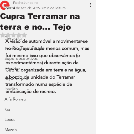
Pedro Junceiro
Geral
4 de set. de 2025
3 min de leitura
Cupra Terramar na
Ao Volante
terra e no... Tejo
Teste
Avaliado com NaN de 5 estrelas.
Desporto
A visão de automóvel a movimentar-se 
Tecnologia e Lifestyle
no Rio Tejo é tudo menos comum, mas 
foi mesmo isso que observámos (e 
Superdesportivos
experimentámos) durante ação da 
Híbridos
Cupra, organizada em terra e na água, 
a bordo de unidade do Terramar 
Reportagem
transformado numa espécie de 
Insólito
embarcação de recreio.
Alfa Romeo
Kia
Lexus
Mazda