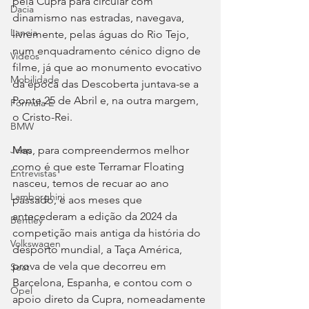
pela Cupra para circular com 
Dacia
dinamismo nas estradas, navegava, 
Lancia
livremente, pelas águas do Rio Tejo, 
num enquadramento cénico digno de 
Videos
filme, já que ao monumento evocativo 
Mobilidade
da época das Descoberta juntava-se a 
Ponte 25 de Abril e, na outra margem, 
Fórmula E
o Cristo-Rei.
BMW
Mas, para compreendermos melhor 
Jeep
como é que este Terramar Floating 
Entrevistas
nasceu, temos de recuar ao ano 
Lamborghini
passado, e aos meses que 
antecederam a edição da 2024 da 
Bentley
competição mais antiga da história do 
Volkswagen
desporto mundial, a Taça América, 
prova de vela que decorreu em 
Seat
Barcelona, Espanha, e contou com o 
Opel
apoio direto da Cupra, nomeadamente 