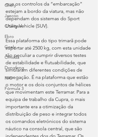
que os controlos da “embarcação” 
Chery
estejam a bordo da viatura, mas não 
Jaecoo
dependam dos sistemas do Sport 
Utility Vehicle (SUV).
Changan
Ebro
Essa plataforma do tipo trimarã pode 
Geely
suportar até 2500 kg, com esta unidade 
tão peculiar a cumprir diversos testes 
Omoda
de estabilidade e flutuabilidade, que 
Dongfeng
simularam diferentes condições de 
navegação. É na plataforma que estão 
NIO
o motor e os dois conjuntos de hélices 
Fórmula 3
que movimentam este Terramar. Para a 
equipa de trabalho da Cupra, o mais 
importante era a otimização da 
distribuição de peso e integrar todos 
os comandos eletrónicos do sistema 
náutico na consola central, que são 
independentes dos do Terramar. Os 