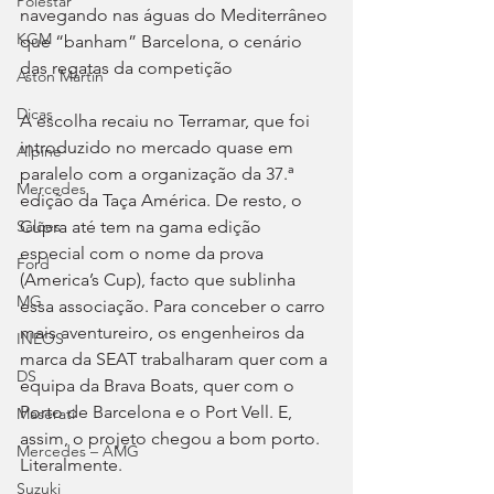
Polestar
navegando nas águas do Mediterrâneo 
KGM
que “banham” Barcelona, o cenário 
das regatas da competição
Aston Martin
Dicas
A escolha recaiu no Terramar, que foi 
introduzido no mercado quase em 
Alpine
paralelo com a organização da 37.ª 
Mercedes
edição da Taça América. De resto, o 
Cupra até tem na gama edição 
Salões
especial com o nome da prova 
Ford
(America’s Cup), facto que sublinha 
MG
essa associação. Para conceber o carro 
mais aventureiro, os engenheiros da 
INEOS
marca da SEAT trabalharam quer com a 
DS
equipa da Brava Boats, quer com o 
Porto de Barcelona e o Port Vell. E, 
Maserati
assim, o projeto chegou a bom porto. 
Mercedes – AMG
Literalmente.
Suzuki