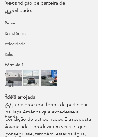
Cupra
na condição de parceira de 
mobilidade.
Fiat
Renault
Resistência
Velocidade
Ralis
Fórmula 1
Mercado
Audi
Xiaomi
Ideia arrojada
A Cupra procurou forma de participar 
Mini
na Taça América que excedesse a 
Honda
condição de patrocinador. E a resposta 
foi ousada – produzir um veículo que 
Abarth
conseguisse, também, estar na água, 