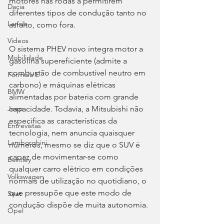
motores nas rodas a permitirem 
Dacia
diferentes tipos de condução tanto no 
Lancia
asfalto, como fora.
Videos
O sistema PHEV novo integra motor a 
Mobilidade
gasolina supereficiente (admite a 
combustão de combustível neutro em 
Fórmula E
carbono) e máquinas elétricas 
BMW
alimentadas por bateria com grande 
capacidade. Todavia, a Mitsubishi não 
Jeep
especifica as características da 
Entrevistas
tecnologia, nem anuncia quaisquer 
Lamborghini
números, mesmo se diz que o SUV é 
capaz de movimentar-se como 
Bentley
qualquer carro elétrico em condições 
Volkswagen
normais de utilização no quotidiano, o 
que pressupõe que este modo de 
Seat
condução dispõe de muita autonomia.
Opel