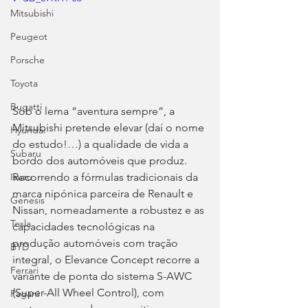
Mitsubishi
Peugeot
Porsche
Toyota
Bugatti
Sob o lema “aventura sempre”, a 
Mitsubishi pretende elevar (daí o nome 
Hyundai
do estudo!…) a qualidade de vida a 
Subaru
bordo dos automóveis que produz. 
Recorrendo a fórmulas tradicionais da 
Isuzu
marca nipónica parceira de Renault e 
Genesis
Nissan, nomeadamente a robustez e as 
Tesla
capacidades tecnológicas na 
produção automóveis com tração 
BYD
integral, o Elevance Concept recorre a 
Ferrari
variante de ponta do sistema S-AWC 
(Super-All Wheel Control), com 
Pagani