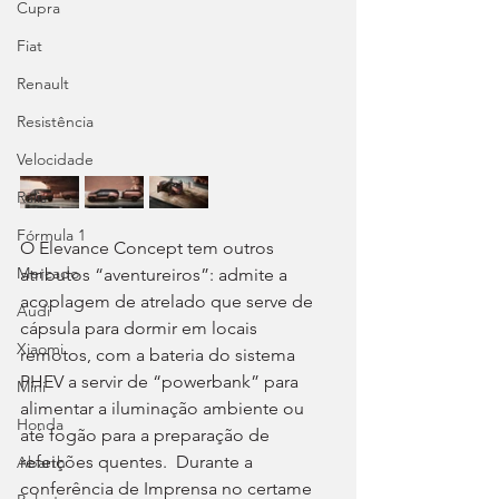
Cupra
Fiat
Renault
Resistência
Velocidade
Ralis
Fórmula 1
O Elevance Concept tem outros 
Mercado
atributos “aventureiros”: admite a 
acoplagem de atrelado que serve de 
Audi
cápsula para dormir em locais 
Xiaomi
remotos, com a bateria do sistema 
PHEV a servir de “powerbank” para 
Mini
alimentar a iluminação ambiente ou 
Honda
até fogão para a preparação de 
refeições quentes.  Durante a 
Abarth
conferência de Imprensa no certame 