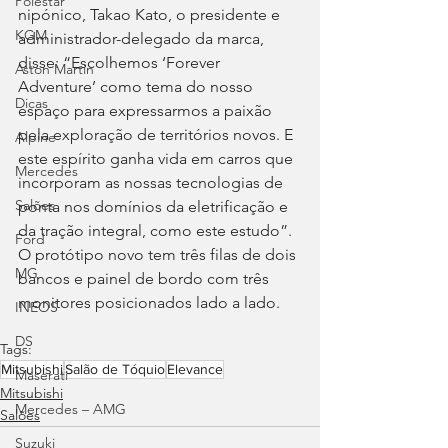
Polestar
nipónico, Takao Kato, o presidente e 
KGM
administrador-delegado da marca, 
disse: “Escolhemos ‘Forever 
Aston Martin
Adventure’ como tema do nosso 
Dicas
espaço para expressarmos a paixão 
pela exploração de territórios novos. E 
Alpine
este espírito ganha vida em carros que 
Mercedes
incorporam as nossas tecnologias de 
Salões
ponta nos domínios da eletrificação e 
da tração integral, como este estudo”. 
Ford
O protótipo novo tem três filas de dois 
MG
bancos e painel de bordo com três 
monitores posicionados lado a lado.
INEOS
DS
Tags:
Mitsubishi
Salão de Tóquio
Elevance
Maserati
Mitsubishi
Mercedes – AMG
Salões
Suzuki