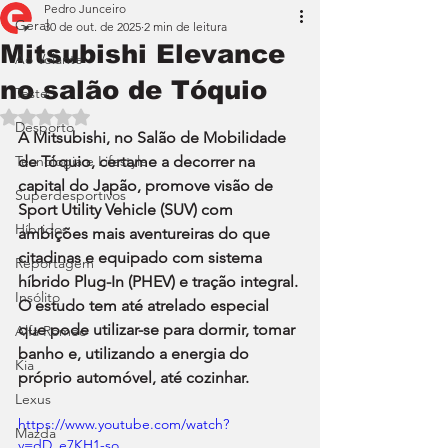
Pedro Junceiro
Geral
30 de out. de 2025
2 min de leitura
Mitsubishi Elevance
Ao Volante
no salão de Tóquio
Teste
Avaliado com NaN de 5 estrelas.
Desporto
A Mitsubishi, no Salão de Mobilidade 
Tecnologia e Lifestyle
de Tóquio, certame a decorrer na 
capital do Japão, promove visão de 
Superdesportivos
Sport Utility Vehicle (SUV) com 
Híbridos
ambições mais aventureiras do que 
citadinas e equipado com sistema 
Reportagem
híbrido Plug-In (PHEV) e tração integral. 
Insólito
O estudo tem até atrelado especial 
que pode utilizar-se para dormir, tomar 
Alfa Romeo
banho e, utilizando a energia do 
Kia
próprio automóvel, até cozinhar.
Lexus
https://www.youtube.com/watch?
Mazda
v=dD_e7KH1-so