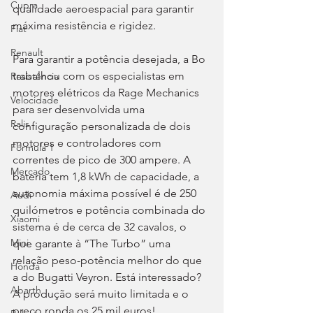
Cupra
qualidade aeroespacial para garantir 
máxima resistência e rigidez.
Fiat
Renault
Para garantir a potência desejada, a Bo 
trabalhou com os especialistas em 
Resistência
motores elétricos da Rage Mechanics 
Velocidade
para ser desenvolvida uma 
Ralis
configuração personalizada de dois 
motores e controladores com 
Fórmula 1
correntes de pico de 300 ampere. A 
Mercado
bateria tem 1,8 kWh de capacidade, a 
autonomia máxima possível é de 250 
Audi
quilómetros e potência combinada do 
Xiaomi
sistema é de cerca de 32 cavalos, o 
Mini
que garante à “The Turbo” uma 
relação peso-potência melhor do que 
Honda
a do Bugatti Veyron. Está interessado? 
Abarth
A produção será muito limitada e o 
preço ronda os 25 mil euros!