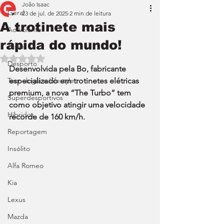
João Isaac
Geral
23 de jul. de 2025
2 min de leitura
A trotinete mais
Ao Volante
rápida do mundo!
Teste
Avaliado com NaN de 5 estrelas.
Desporto
Desenvolvida pela Bo, fabricante 
Tecnologia e Lifestyle
especializado em trotinetes elétricas 
premium, a nova “The Turbo” tem 
Superdesportivos
como objetivo atingir uma velocidade 
Híbridos
recorde de 160 km/h.
Reportagem
Insólito
Alfa Romeo
Kia
Lexus
Mazda