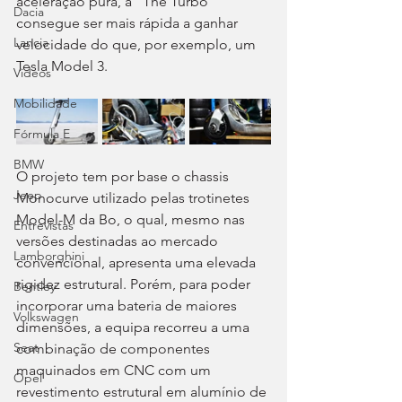
aceleração pura, a “The Turbo” 
Dacia
consegue ser mais rápida a ganhar 
Lancia
velocidade do que, por exemplo, um 
Tesla Model 3.
Videos
Mobilidade
Fórmula E
BMW
O projeto tem por base o chassis 
Jeep
Monocurve utilizado pelas trotinetes 
Model-M da Bo, o qual, mesmo nas 
Entrevistas
versões destinadas ao mercado 
Lamborghini
convencional, apresenta uma elevada 
rigidez estrutural. Porém, para poder 
Bentley
incorporar uma bateria de maiores 
Volkswagen
dimensões, a equipa recorreu a uma 
Seat
combinação de componentes 
maquinados em CNC com um 
Opel
revestimento estrutural em alumínio de 