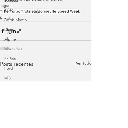
Polestar
Tags:
KGM
“The Turbo”
trotinete
Bonneville Speed Week
Insólito
Aston Martin
Dicas
Alpine
Mercedes
Salões
Ver tudo
Posts recentes
Ford
MG
INEOS
DS
Maserati
Mercedes – AMG
Suzuki