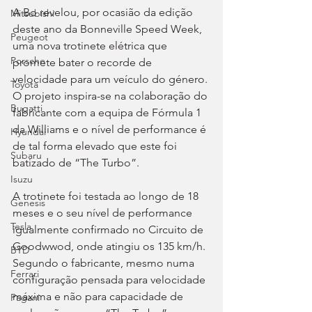
A Bo revelou, por ocasião da edição 
Mitsubishi
deste ano da Bonneville Speed Week, 
Peugeot
uma nova trotinete elétrica que 
Porsche
promete bater o recorde de 
velocidade para um veículo do género. 
Toyota
O projeto inspira-se na colaboração do 
Bugatti
fabricante com a equipa de Fórmula 1 
da Williams e o nível de performance é 
Hyundai
de tal forma elevado que este foi 
Subaru
batizado de “The Turbo”.
Isuzu
A trotinete foi testada ao longo de 18 
Genesis
meses e o seu nível de performance 
Tesla
igualmente confirmado no Circuito de 
Goodwwod, onde atingiu os 135 km/h. 
BYD
Segundo o fabricante, mesmo numa 
Ferrari
configuração pensada para velocidade 
máxima e não para capacidade de 
Pagani