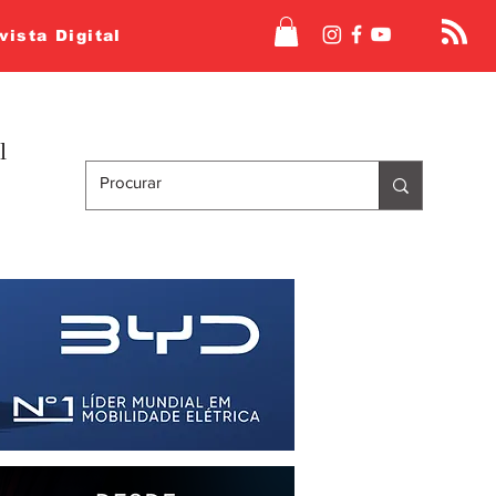
vista Digital
l