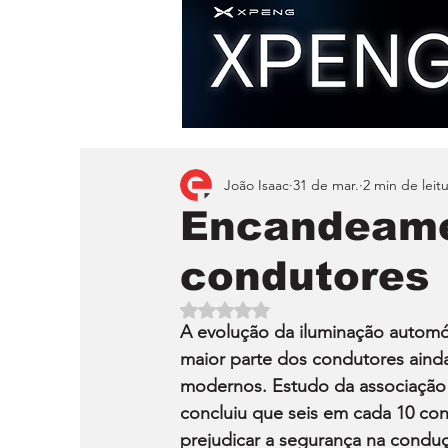
João Isaac
31 de mar.
2 min de leit
Encandeame
condutores
Avaliado com NaN de 5 estrelas.
A evolução da iluminação automóv
maior parte dos condutores ainda
modernos. Estudo da associação
concluiu que seis em cada 10 co
prejudicar a segurança na condu