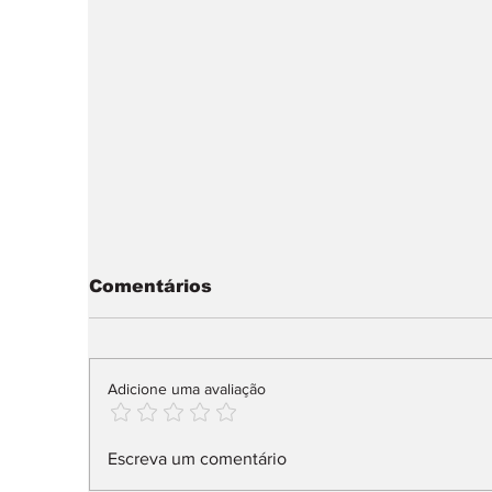
Comentários
Adicione uma avaliação
Maioria francesa nos
V
Escreva um comentário
usados importados
c