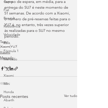
tempo de espera, em média, para a 
Cupra
entrega do SU7 é neste momento de 
Fiat
51 semanas. De acordo com a Xiaomi, 
Renault
o número de pré-reservas feitas para o 
YU7 é, no entanto, três vezes superior 
Resistência
às realizadas para o SU7 no mesmo 
Velocidade
período.
Tags:
Ralis
Xiaomi
YU7
Fórmula 1
Xiaomi
Mercado
Mercado
Audi
Xiaomi
Mini
Honda
Ver tudo
Posts recentes
Abarth