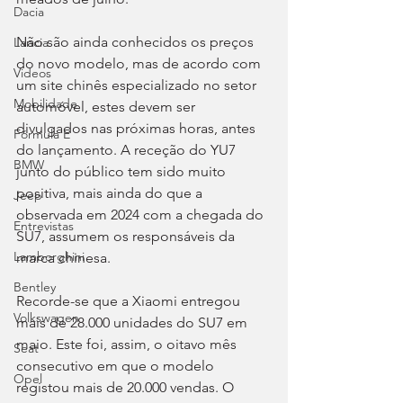
Dacia
Não são ainda conhecidos os preços 
Lancia
do novo modelo, mas de acordo com 
Videos
um site chinês especializado no setor 
Mobilidade
automóvel, estes devem ser 
divulgados nas próximas horas, antes 
Fórmula E
do lançamento. A receção do YU7 
BMW
junto do público tem sido muito 
positiva, mais ainda do que a 
Jeep
observada em 2024 com a chegada do 
Entrevistas
SU7, assumem os responsáveis da 
Lamborghini
marca chinesa.
Bentley
Recorde-se que a Xiaomi entregou 
Volkswagen
mais de 28.000 unidades do SU7 em 
maio. Este foi, assim, o oitavo mês 
Seat
consecutivo em que o modelo 
Opel
registou mais de 20.000 vendas. O 