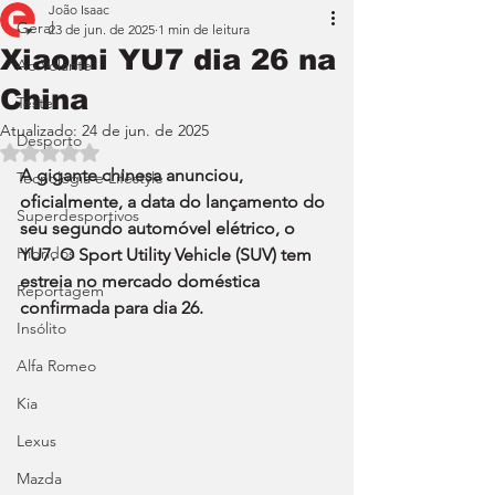
João Isaac
Geral
23 de jun. de 2025
1 min de leitura
Xiaomi YU7 dia 26 na
Ao Volante
China
Teste
Atualizado:
24 de jun. de 2025
Desporto
Avaliado com NaN de 5 estrelas.
A gigante chinesa anunciou, 
Tecnologia e Lifestyle
oficialmente, a data do lançamento do 
Superdesportivos
seu segundo automóvel elétrico, o 
Híbridos
YU7. O Sport Utility Vehicle (SUV) tem 
estreia no mercado doméstica 
Reportagem
confirmada para dia 26.
Insólito
Alfa Romeo
Kia
Lexus
Mazda