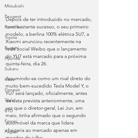
Mitsubishi
Peugeot
Depois de ter introduzido no mercado, 
com bastante sucesso, o seu primeiro 
Porsche
modelo, a berlina 100% elétrica SU7, a 
Toyota
Xiaomi anunciou recentemente na 
Bugatti
rede social Weibo que o lançamento 
do YU7 está marcado para a próxima 
Hyundai
quinta-feira, dia 26.
Subaru
Assumindo-se como um rival direto do 
Isuzu
muito bem-sucedido Tesla Model Y, o 
Genesis
YU7 será lançado, oficialmente, antes 
Tesla
da data prevista anteriormente, uma 
vez que o diretor-geral, Lei Jun, em 
BYD
maio, tinha afirmado que o segundo 
Ferrari
automóvel da marca que lidera 
chegaria ao mercado apenas em 
Pagani
meados de julho.