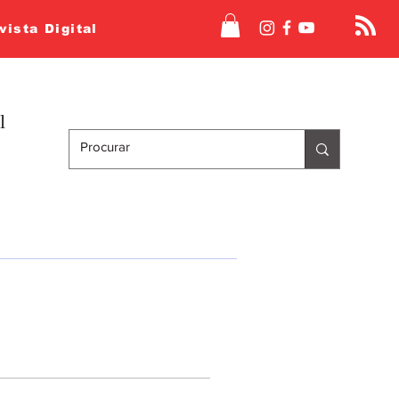
vista Digital
l