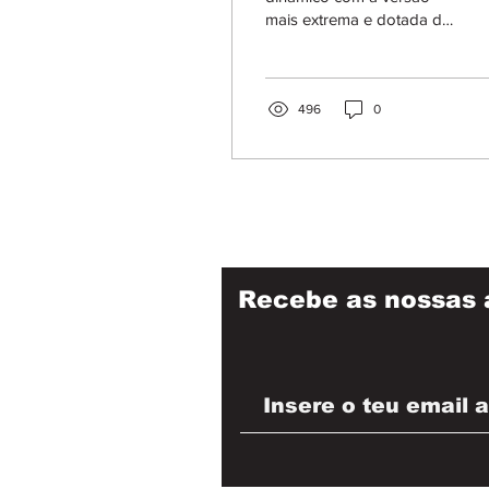
mais extrema e dotada de
sempre de um dos
modelos mais
emblemáticos de um
construtor com...
496
0
Recebe as nossas 