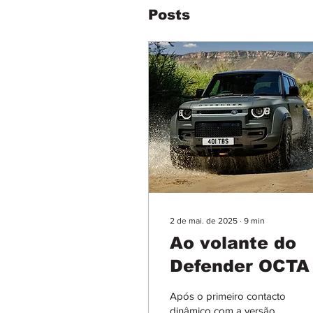
Posts
2 de mai. de 2025
∙
9
min
Ao volante do
Defender OCTA
Após o primeiro contacto
dinâmico com a versão