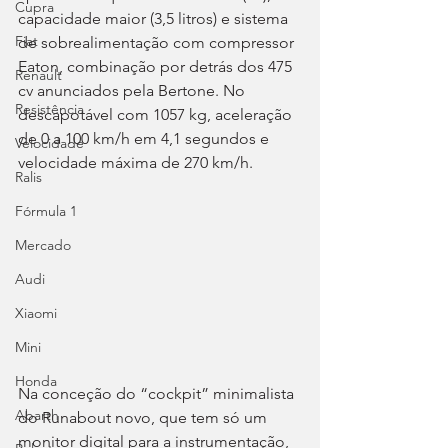
Cupra
capacidade maior (3,5 litros) e sistema 
Fiat
de sobrealimentação com compressor 
Eaton, combinação por detrás dos 475 
Renault
cv anunciados pela Bertone. No 
Resistência
descapotável com 1057 kg, aceleração 
de 0 a 100 km/h em 4,1 segundos e 
Velocidade
velocidade máxima de 270 km/h.
Ralis
Fórmula 1
Mercado
Audi
Xiaomi
Mini
Honda
Na conceção do “cockpit” minimalista 
Abarth
do Runabout novo, que tem só um 
monitor digital para a instrumentação, 