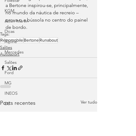
Polestar
a Bertone inspirou-se, principalmente, 
KGM
no mundo da náutica de recreio – 
prova-o a bússola no centro do painel 
Aston Martin
de bordo.
Dicas
Tags:
Rétromobile
Bertone
Runabout
Alpine
Salões
Mercedes
Autosport
Salões
Ford
MG
INEOS
Ver tudo
Posts recentes
DS
Maserati
Mercedes – AMG
Suzuki