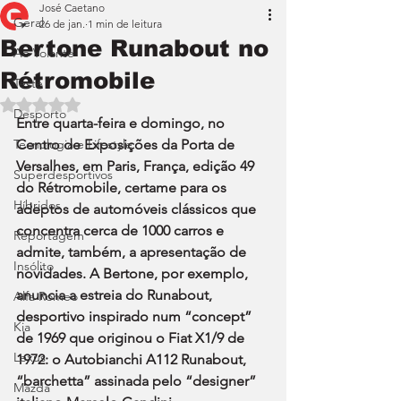
José Caetano
Geral
26 de jan.
1 min de leitura
Bertone Runabout no
Ao Volante
Rétromobile
Teste
Avaliado com NaN de 5 estrelas.
Desporto
Entre quarta-feira e domingo, no 
Tecnologia e Lifestyle
Centro de Exposições da Porta de 
Versalhes, em Paris, França, edição 49 
Superdesportivos
do Rétromobile, certame para os 
Híbridos
adeptos de automóveis clássicos que 
concentra cerca de 1000 carros e 
Reportagem
admite, também, a apresentação de 
Insólito
novidades. A Bertone, por exemplo, 
anuncia a estreia do Runabout, 
Alfa Romeo
desportivo inspirado num “concept” 
Kia
de 1969 que originou o Fiat X1/9 de 
Lexus
1972: o Autobianchi A112 Runabout, 
“barchetta” assinada pelo “designer” 
Mazda