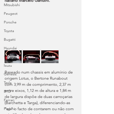
italiano Marcelo Gandini.
Mitsubishi
Peugeot
Porsche
Toyota
Bugatti
Hyundai
Subaru
Isuzu
Baseado num chassis em alumínio de 
Genesis
origem Lotus, o Bertone Runabout 
Tesla
com 3,99 m de comprimento, 2,37 m 
entre eixos, 1,12 m de altura e 1,84 m 
BYD
de largura dispõe de duas carroçarias 
Ferrari
(Barchetta e Targa), diferenciando-as 
Pagani
“só” o facto de contarem ou não com 