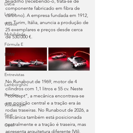
tejadilho (recebendo-o, trata-se de 
Dacia
componente fabricado em fibra de 
Lancia
carbono). A empresa fundada em 1912, 
em Turim, Itália, anuncia a produção de 
Videos
25 exemplares e preços desde cerca 
Mobilidade
de 530.000 €.
Fórmula E
BMW
Jeep
Entrevistas
No Runabout de 1969, motor de 4 
Lamborghini
cilindros com 1,1 litros e 55 cv. Neste 
Bentley
“concept”, a mecânica encontrava-se 
em posição central e a tração era às 
Volkswagen
rodas traseiras. No Runabout de 2026, a 
Seat
mecânica também está posicionada 
centralmente e a tração é traseira, mas 
Opel
apresenta arquitetura diferente (V6), 