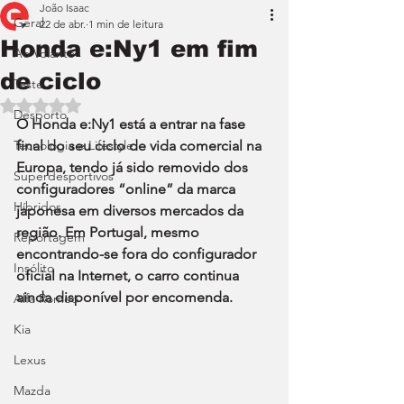
João Isaac
Geral
22 de abr.
1 min de leitura
Honda e:Ny1 em fim
Ao Volante
de ciclo
Teste
Avaliado com NaN de 5 estrelas.
Desporto
O Honda e:Ny1 está a entrar na fase 
Tecnologia e Lifestyle
final do seu ciclo de vida comercial na 
Europa, tendo já sido removido dos 
Superdesportivos
configuradores “online” da marca 
Híbridos
japonesa em diversos mercados da 
região. Em Portugal, mesmo 
Reportagem
encontrando-se fora do configurador 
Insólito
oficial na Internet, o carro continua 
ainda disponível por encomenda.
Alfa Romeo
Kia
Lexus
Mazda