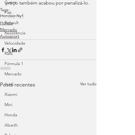
Cupra
preço também acabou por penalizá-lo.
Tags:
Fiat
Honda
e:Ny1
Renault
Honda
Mercado
Resistência
Autosport
Velocidade
Ralis
Fórmula 1
Mercado
Ver tudo
Posts recentes
Audi
Xiaomi
Mini
Honda
Abarth