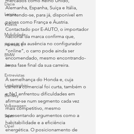
mercados como Reino Unido, 
Dacia
Alemanha, Espanha, Suíça e Itália, 
Lancia
mantendo-se, para já, disponível em 
países como França e Áustria. 
Videos
Contactado por E-AUTO, o importador 
Mobilidade
nacional da marca confirma que, 
apesar da ausência no configurador 
Fórmula E
“online”, o carro pode ainda ser 
BMW
encomendado, mesmo encontrando-
se na fase final da sua carreira.
Jeep
Entrevistas
À semelhança do Honda e, cuja 
Lamborghini
carreira comercial foi curta, também o 
e:Ny1 enfrentou dificuldades em 
Bentley
afirmar-se num segmento cada vez 
Volkswagen
mais competitivo, mesmo 
apresentando argumentos como a 
Seat
habitabilidade e a eficiência 
Opel
energética. O posicionamento de 