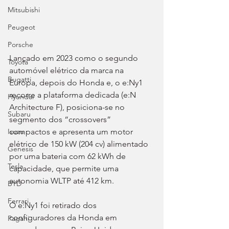
Mitsubishi
Peugeot
Porsche
Lançado em 2023 como o segundo 
Toyota
automóvel elétrico da marca na 
Bugatti
Europa, depois do Honda e, o e:Ny1 
recorre a plataforma dedicada (e:N 
Hyundai
Architecture F), posiciona-se no 
Subaru
segmento dos “crossovers” 
compactos e apresenta um motor 
Isuzu
elétrico de 150 kW (204 cv) alimentado 
Genesis
por uma bateria com 62 kWh de 
Tesla
capacidade, que permite uma 
autonomia WLTP até 412 km.
BYD
Ferrari
O e:Ny1 foi retirado dos 
configuradores da Honda em 
Pagani