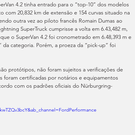
erVan 4.2 tinha entrado para o “top-10” dos modelos 
to com 20,832 km de extensão e 154 curvas situado na 
rendo outra vez ao piloto francês Romain Dumas ao 
ightning SuperTruck cumprisse a volta em 6.43,482 m, 
que o SuperVan 4.2 foi cronometrado em 6.48,393 m e 
 da categoria. Porém, a proeza da “pick-up” foi 
o protótipos, não foram sujeitos a verificações de 
 foram certificadas por notários e equipamentos 
cordo com os padrões oficiais do Nürburgring-
=NkwTZQv3bcY&ab_channel=FordPerformance