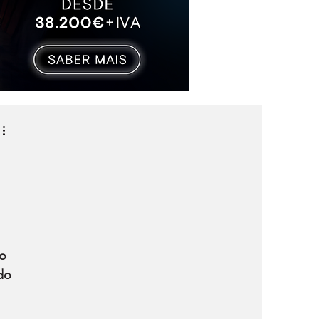
o 
do 