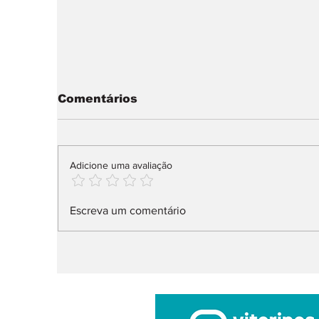
Comentários
Adicione uma avaliação
IUC: pagamento muda
A
Escreva um comentário
já em 2027
t