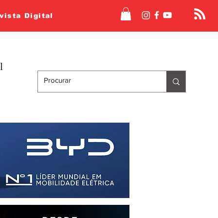
vista Digital
l