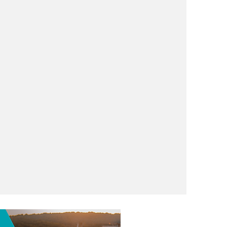
: até 649
mia!