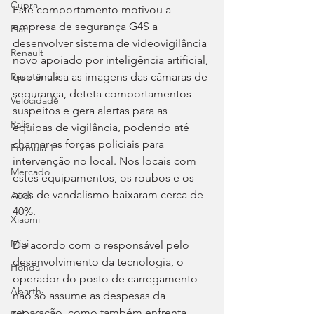
Cupra
Este comportamento motivou a 
empresa de segurança G4S a 
Fiat
desenvolver sistema de videovigilância 
Renault
novo apoiado por inteligência artificial, 
que analisa as imagens das câmaras de 
Resistência
segurança, deteta comportamentos 
Velocidade
suspeitos e gera alertas para as 
Ralis
equipas de vigilância, podendo até 
chamar as forças policiais para 
Fórmula 1
intervenção no local. Nos locais com 
Mercado
estes equipamentos, os roubos e os 
atos de vandalismo baixaram cerca de 
Audi
40%.
Xiaomi
Mini
De acordo com o responsável pelo 
desenvolvimento da tecnologia, o 
Honda
operador do posto de carregamento 
Abarth
não só assume as despesas da 
reparação, como também enfrenta 