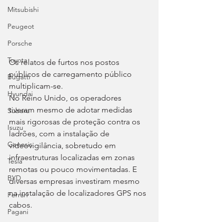
Mitsubishi
Peugeot
Porsche
Toyota
Os relatos de furtos nos postos 
públicos de carregamento público 
Bugatti
multiplicam-se.
Hyundai
No Reino Unido, os operadores 
tiveram mesmo de adotar medidas 
Subaru
mais rigorosas de proteção contra os 
Isuzu
ladrões, com a instalação de 
Genesis
videovigilância, sobretudo em 
infraestruturas localizadas em zonas 
Tesla
remotas ou pouco movimentadas. E 
BYD
diversas empresas investiram mesmo 
na instalação de localizadores GPS nos 
Ferrari
cabos.
Pagani