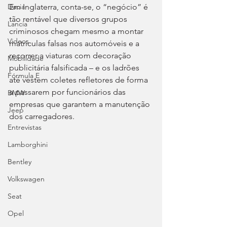
Em Inglaterra, conta-se, o “negócio” é 
Dacia
tão rentável que diversos grupos 
Lancia
criminosos chegam mesmo a montar 
Videos
matrículas falsas nos automóveis e a 
recorrer a viaturas com decoração 
Mobilidade
publicitária falsificada – e os ladrões 
Fórmula E
até vestem coletes refletores de forma 
a passarem por funcionários das 
BMW
empresas que garantem a manutenção 
Jeep
dos carregadores.
Entrevistas
Lamborghini
Bentley
Volkswagen
Seat
Opel