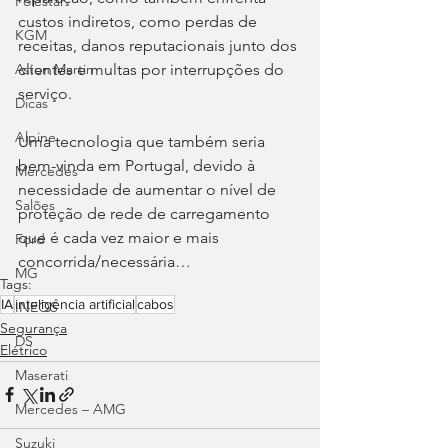
Polestar
custos indiretos, como perdas de 
KGM
receitas, danos reputacionais junto dos 
clientes e multas por interrupções do 
Aston Martin
serviço.
Dicas
Alpine
Uma tecnologia que também seria 
bem-vinda em Portugal, devido à 
Mercedes
necessidade de aumentar o nível de 
Salões
proteção de rede de carregamento 
que é cada vez maior e mais 
Ford
concorrida/necessária…
MG
Tags:
IA
inteligência artificial
cabos
INEOS
Segurança
DS
Elétrico
Maserati
Mercedes – AMG
Suzuki