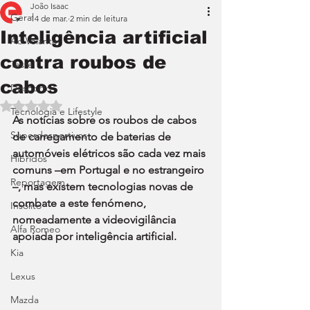
João Isaac
Geral
14 de mar.
2 min de leitura
Inteligência artificial
Ao Volante
contra roubos de
Teste
cabos
Desporto
Avaliado com NaN de 5 estrelas.
Tecnologia e Lifestyle
As notícias sobre os roubos de cabos 
Superdesportivos
de carregamento de baterias de 
automóveis elétricos são cada vez mais 
Híbridos
comuns –em Portugal e no estrangeiro 
Reportagem
–, mas existem tecnologias novas de 
combate a este fenómeno, 
Insólito
nomeadamente a videovigilância 
Alfa Romeo
apoiada por inteligência artificial.
Kia
Lexus
Mazda