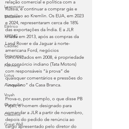
relação comercial e política com a 
Leapmotor
Rússia, e continuar a comprar gás e 
petróleo ao Kremlin. Os EUA, em 2023 
McLaren
e 2024, representaram cerca de 18% 
Elétrico
das exportações da Índia. E a JLR 
XPENG
criada em 2013, após as compras da 
Land Rover e da Jaguar à norte-
Cadillac
americana Ford, negócios 
Segurança
concretizados em 2008, é propriedade 
de consórcio indiano (Tata Motors) 
Forthing
com responsáveis “à prova” de 
Lotus
quaisquer comentários e pressões do 
“inquilino” da Casa Branca.
Autosport
Voyah
Prova-o, por exemplo, o que disse PB 
Chevrolet
Pajali, o homem designado para 
comandar a JLR a partir de novembro, 
Clássicos
depois do pedido de renúncia ao 
Great Wall
cargo apresentado pelo diretor do 