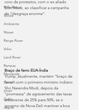
coro de protestos, com o ex-aliado 
Rolls-Royce
Elon Musk, ao classificar a campanha 
de “desgraça enorme”.
Skoda
Ambiente
Nissan
Range Rover
Volvo
Land Rover
Rampas
Braço de ferro EUA-Índia 
Efeméride
Trump, atualmente, mantém “braço de 
ferro” com o primeiro-ministro indiano 
Citroën
Shri Narendra Modi, depois da 
smart
"promessa" de agravamento das taxas 
Zeekr
aduaneiras de 25% para 50%, se o 
governo de Nova Deli mantiver a boa 
Jaguar