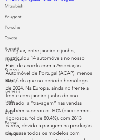
Mitsubishi
Peugeot
Porsche
Toyota
Bugatti
A Jaguar, entre janeiro e junho, 
matriculou 14 automóveis no nosso 
Hyundai
País, de acordo com a Associação 
Subaru
Automóvel de Portugal (ACAP), menos 
80,6% do que no período homólogo 
Isuzu
de 2024. Na Europa, ainda no frente a 
Genesis
frente com janeiro-junho do ano 
Tesla
passado, a “travagem” nas vendas 
também superou os 80% (para sermos 
BYD
rigorosos, foi de 80,4%), com 2813 
Ferrari
carros, devido à paragem na produção 
de quase todos os modelos com 
Pagani