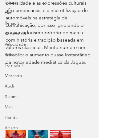
Cupra
diversidade e as expressões culturais 
afro-americanas, e à não utilização de 
Fiat
automóveis na estratégia de 
Renault
comunicação, por isso ignorando o 
conservadorismo próprio de marca 
Resistência
com história e tradição baseada em 
Velocidade
valores clássicos. Mérito número um 
da ação: o aumento quase instantâneo 
Ralis
da notoriedade mediática da Jaguar.
Fórmula 1
Mercado
Audi
Xiaomi
Mini
Honda
Abarth