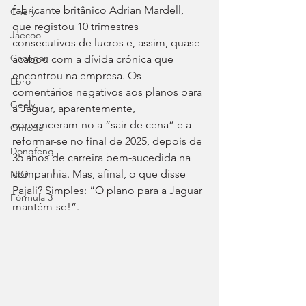
fabricante britânico Adrian Mardell, 
Chery
que registou 10 trimestres 
Jaecoo
consecutivos de lucros e, assim, quase 
Changan
acabou com a dívida crónica que 
encontrou na empresa. Os 
Ebro
comentários negativos aos planos para 
Geely
a Jaguar, aparentemente, 
convenceram-no a “sair de cena” e a 
Omoda
reformar-se no final de 2025, depois de 
Dongfeng
35 anos de carreira bem-sucedida na 
companhia. Mas, afinal, o que disse 
NIO
Pajali? Simples: “O plano para a Jaguar 
Fórmula 3
mantém-se!”.