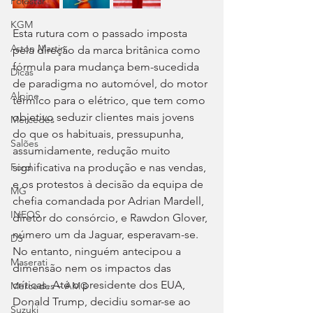
Polestar
KGM
Esta rutura com o passado imposta 
Aston Martin
pela direção da marca britânica como 
fórmula para mudança bem-sucedida 
Dicas
de paradigma no automóvel, do motor 
Alpine
térmico para o elétrico, que tem como 
objetivo seduzir clientes mais jovens 
Mercedes
do que os habituais, pressupunha, 
Salões
assumidamente, redução muito 
significativa na produção e nas vendas, 
Ford
e os protestos à decisão da equipa de 
MG
chefia comandada por Adrian Mardell, 
INEOS
diretor do consórcio, e Rawdon Glover, 
número um da Jaguar, esperavam-se. 
DS
No entanto, ninguém antecipou a 
Maserati
dimensão nem os impactos das 
críticas. Até o presidente dos EUA, 
Mercedes – AMG
Donald Trump, decidiu somar-se ao 
Suzuki