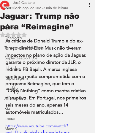
José Caetano
Geral
12 de ago. de 2025
3 min de leitura
Jaguar: Trump não
Ao Volante
pára “Reimagine”
Teste
Avaliado com NaN de 5 estrelas.
Desporto
As críticas de Donald Trump e do ex-
Tecnologia e Lifestyle
braço direito Elon Musk não tiveram 
impactos no plano de ação da Jaguar, 
Superdesportivos
garante o próximo diretor da JLR, o 
Híbridos
indiano PB Bajali. A marca inglesa 
continua muito comprometida com o 
Reportagem
programa Reimagine, que tem o 
Insólito
“Copy Nothing” como mantra criativo 
disruptivo. Em Portugal, nos primeiros 
Alfa Romeo
seis meses do ano, apenas 14 
Kia
automóveis matriculados…
Lexus
https://www.youtube.com/watch?
Mazda
v=rLtFIrqhfng&ab_channel=Jaguar