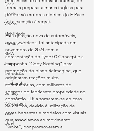
mecânicas de combustão interna, de 
Dacia
forma a preparar a marca inglesa para 
Lancia
propor só motores elétricos (o F-Pace 
foi a exceção à regra).
Videos
Mobilidade
Esta geração nova de automóveis, 
todos elétricos, foi antecipada em 
Fórmula E
novembro de 2024 com a 
BMW
apresentação do Type 00 Concept e a 
campanha “Copy Nothing” para 
Jeep
promoção do plano Reimagine, que 
Entrevistas
originaram reações muito 
Lamborghini
contraditórias, com milhares de 
adeptos do fabricante propriedade no 
Bentley
consórcio JLR a somarem-se ao coro 
Volkswagen
de críticos, devido à utilização de 
cores berrantes e modelos com visuais 
Seat
que associamos ao movimento 
Opel
"woke", por promoverem a 