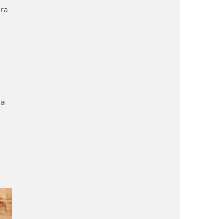
ra 
a 