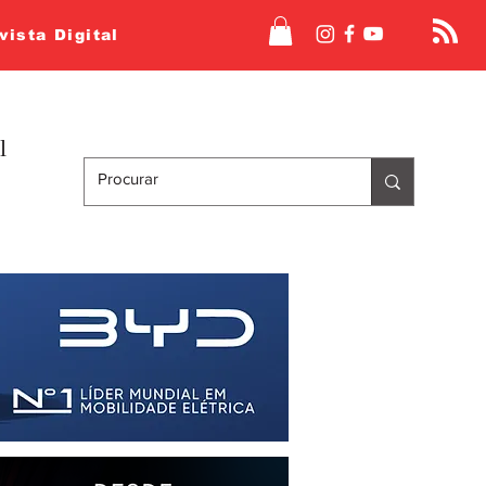
vista Digital
l