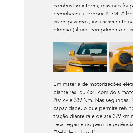
combustão interna, mas não foi
reconheceu a própria KGM. A bord
antecipávamos, inclusivamente n
direção (altura, comprimento e la
Em matéria de motorizações elétr
dianteiras, ou 4x4, com dois moto
207 cv e 339 Nm. Nas segundas, 2
capacidade, o que permite reivi
tração dianteira e de até 379 km
recarregamento permite potências
“Vehicle to Load”.