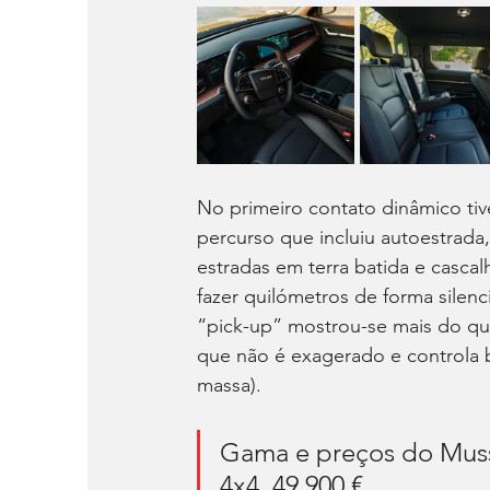
No primeiro contato dinâmico t
percurso que incluiu autoestrada
estradas em terra batida e cas
fazer quilómetros de forma silen
“pick-up” mostrou-se mais do que
que não é exagerado e controla 
massa). 
Gama e preços do Musso 
4x4, 49.900 €.