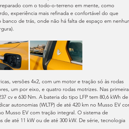
 preparado com o todo-o-terreno em mente, como 
o, experiência mais refinada e confortável do que 
o banco de trás, onde não há falta de espaço em nenhu
rgura).
icas, versões 4x2, com um motor e tração só às rodas 
res, um por eixo, e quatro rodas motrizes. Nas primeira
37 cv e 630 Nm. A bateria do tipo LFP tem 80,6 kWh de
ndicar autonomias (WLTP) de até 420 km no Musso EV co
 no Musso EV com tração integral. O sistema de 
 de até 11 kW ou de até 300 kW. De série, tecnologia 