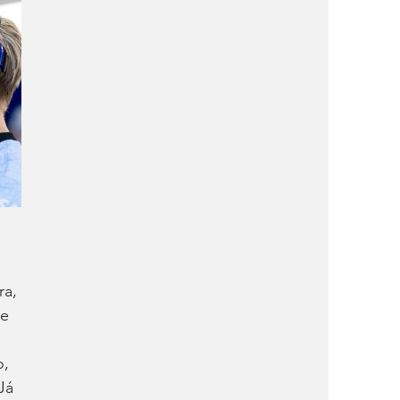
a, 
e 
, 
Já 