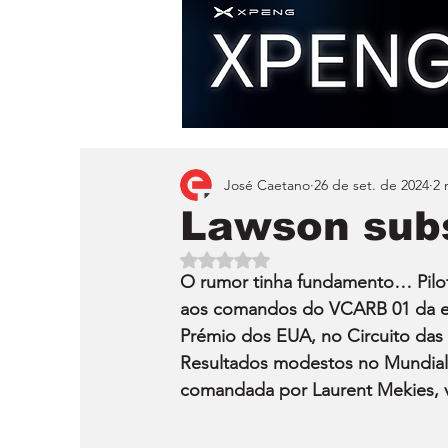
José Caetano
26 de set. de 2024
2 
Lawson subs
Avaliado com NaN de 5 estrelas.
O rumor tinha fundamento… Pilot
aos comandos do VCARB 01 da equi
Prémio dos EUA, no Circuito das A
Resultados modestos no Mundial 
comandada por Laurent Mekies, v