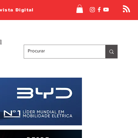
vista Digital
l