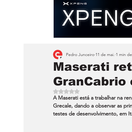
Pedro Junceiro
11 de mai.
1 min de
Maserati re
GranCabrio 
Avaliado com NaN de 5 estrelas.
A Maserati está a trabalhar na 
Grecale, dando a observar as pr
testes de desenvolvimento, em Itá