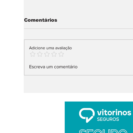
Comentários
Adicione uma avaliação
Audi Q9 SUV direto ao
X
Escreva um comentário
topo da gama
n
l
ar