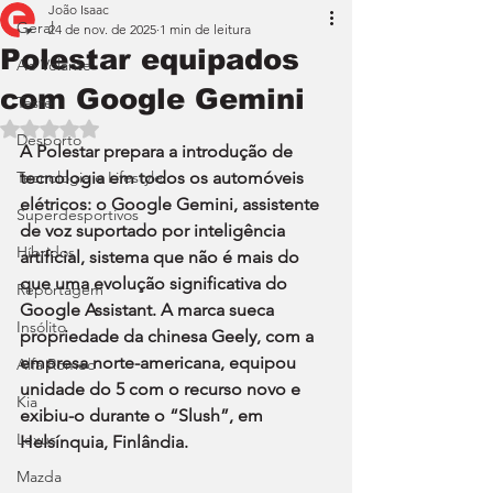
João Isaac
Geral
24 de nov. de 2025
1 min de leitura
Polestar equipados
Ao Volante
com Google Gemini
Teste
Avaliado com NaN de 5 estrelas.
Desporto
A Polestar prepara a introdução de 
Tecnologia e Lifestyle
tecnologia em todos os automóveis 
elétricos: o Google Gemini, assistente 
Superdesportivos
de voz suportado por inteligência 
Híbridos
artificial, sistema que não é mais do 
que uma evolução significativa do 
Reportagem
Google Assistant. A marca sueca 
Insólito
propriedade da chinesa Geely, com a 
empresa norte-americana, equipou 
Alfa Romeo
unidade do 5 com o recurso novo e 
Kia
exibiu-o durante o “Slush”, em 
Lexus
Helsínquia, Finlândia.
Mazda