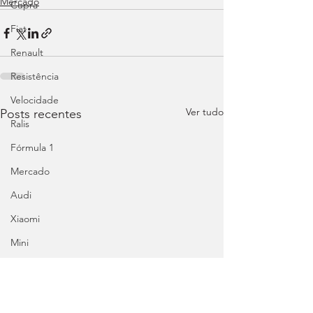
Mercado
Cupra
Fiat
Renault
Resistência
Velocidade
Ver tudo
Posts recentes
Ralis
Fórmula 1
Mercado
Audi
Xiaomi
Mini
Honda
Abarth