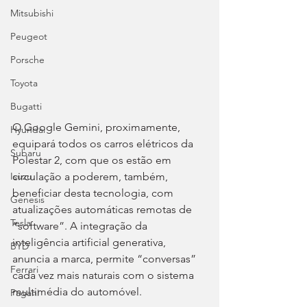
Mitsubishi
Peugeot
Porsche
Toyota
Bugatti
O Google Gemini, proximamente, 
Hyundai
equipará todos os carros elétricos da 
Subaru
Polestar 2, com que os estão em 
circulação a poderem, também, 
Isuzu
beneficiar desta tecnologia, com 
Genesis
atualizações automáticas remotas de 
Tesla
“software”. A integração da 
inteligência artificial generativa, 
BYD
anuncia a marca, permite “conversas” 
Ferrari
cada vez mais naturais com o sistema 
multimédia do automóvel.
Pagani