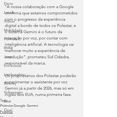
Dacia
“A nossa colaboração com a Google 
Lancia
confirma que estamos comprometidos 
com o progresso da experiência 
Videos
digital a bordo de todos os Polestar, e 
Mobilidade
o sistema Gemini é o futuro da 
interação por voz, por contar com 
Fórmula E
inteligência artificial. A tecnologia vai 
BMW
melhorar muito a experiência de 
condução”, prometeu Sid Odedra, 
Jeep
responsável da marca.
Entrevistas
Lamborghini
Os proprietários dos Polestar poderão 
experimentar o assistente por voz 
Bentley
Gemini já a partir de 2026, mas só em 
Volkswagen
inglês dos EUA, numa primeira fase.
Tags:
Seat
Polestar
Google Gemini
Opel
Polestar