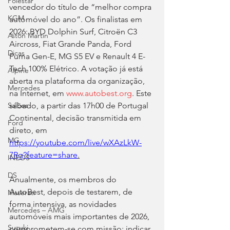
Polestar
vencedor do título de “melhor compra 
KGM
automóvel do ano”. Os finalistas em 
2026: BYD Dolphin Surf, Citroën C3 
Aston Martin
Aircross, Fiat Grande Panda, Ford 
Dicas
Puma Gen-E, MG S5 EV e Renault 4 E-
Tech 100% Elétrico. A votação já está 
Alpine
aberta na plataforma da organização, 
Mercedes
na Internet, em 
www.autobest.org
. Este 
Salões
sábado, a partir das 17h00 de Portugal 
Continental, decisão transmitida em 
Ford
direto, em 
MG
https://youtube.com/live/wXAzLkW-
7Rg?feature=share
.
INEOS
DS
Anualmente, os membros do 
AutoBest, depois de testarem, de 
Maserati
forma intensiva, as novidades 
Mercedes – AMG
automóveis mais importantes de 2026, 
Suzuki
comprometem-se com missão: indicar 