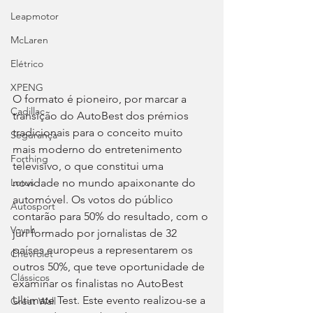
Leapmotor
McLaren
Elétrico
XPENG
O formato é pioneiro, por marcar a 
Cadillac
transição do AutoBest dos prémios 
tradicionais para o conceito muito 
Segurança
mais moderno do entretenimento 
Forthing
televisivo, o que constitui uma 
novidade no mundo apaixonante do 
Lotus
automóvel. Os votos do público 
Autosport
contarão para 50% do resultado, com o 
Voyah
júri formado por jornalistas de 32 
países europeus a representarem os 
Chevrolet
outros 50%, que teve oportunidade de 
Clássicos
examinar os finalistas no AutoBest 
Ultimate Test. Este evento realizou-se a 
Great Wall