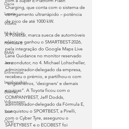
com a Super E-Platform Flash 
Dacia
Charging, que conta com o sistema de 
Lancia
carregamento ultrarrápido – potência 
de pico de até 1000 kW.
Videos
Mobilidade
A Polestar, marca sueca de automóveis 
elétricos ganhou o SMARTBEST-2026, 
Fórmula E
pela integração do Google Maps Live 
BMW
Lane Guidance no monitor reservado 
ao condutor, no 4. Michael Lohscheller, 
Jeep
administrador-delegado da empresa, 
Entrevistas
recebeu o prémio, e partilhou-o com 
Lamborghini
“engenheiros, ‘designers’ e demais 
equipas”. A Toyota ficou com o 
Bentley
COMPANYBEST, Jeff Dodds, 
Volkswagen
administrador-delegado da Fórmula E, 
conquistou o SPORTBEST, a Pirelli, 
Seat
com o Cyber Tyre, assegurou o 
Opel
SAFETYBEST e o ECOBEST foi 