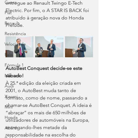
Cupra
entregue ao Renault Twingo E-Tech 
Electric. Por fim, o A STAR IS BACK foi 
Fiat
atribuído à geração nova do Honda 
Renault
Prelude.
Resistência
Velocidade
Ralis
Fórmula 1
AutoBest Conquest decide-se este 
Mercado
sábado!
À 25.ª edição da eleição criada em 
Audi
2001, o AutoBest muda tanto de 
Xiaomi
formato, como de nome, passando a 
chamar-se AutoBest Conquet. A ideia é 
Mini
“abraçar” os mais de 650 milhões de 
Honda
utilizadores de automóveis na Europa, 
entregando-lhes metade da 
Abarth
responsabilidade na escolha do 