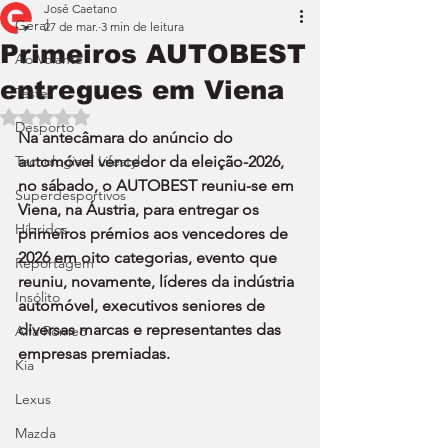
José Caetano
Geral
27 de mar.
3 min de leitura
Primeiros AUTOBEST
Ao Volante
entregues em Viena
Teste
Avaliado com NaN de 5 estrelas.
Desporto
Na antecâmara do anúncio do 
Tecnologia e Lifestyle
automóvel vencedor da eleição-2026, 
no sábado, o AUTOBEST reuniu-se em 
Superdesportivos
Viena, na Áustria, para entregar os 
Híbridos
primeiros prémios aos vencedores de 
2026 em oito categorias, evento que 
Reportagem
reuniu, novamente, líderes da indústria 
Insólito
automóvel, executivos seniores de 
diversas marcas e representantes das 
Alfa Romeo
empresas premiadas.
Kia
Lexus
Mazda