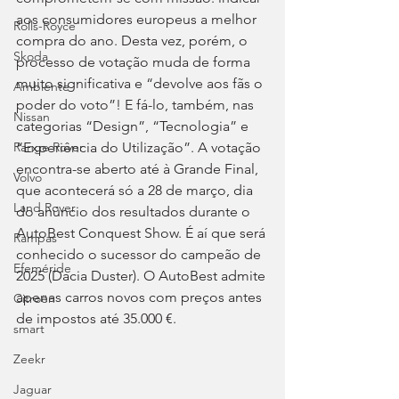
aos consumidores europeus a melhor 
Rolls-Royce
compra do ano. Desta vez, porém, o 
Skoda
processo de votação muda de forma 
muito significativa e “devolve aos fãs o 
Ambiente
poder do voto”! E fá-lo, também, nas 
Nissan
categorias “Design”, “Tecnologia” e 
Range Rover
“Experiência do Utilização”. A votação 
encontra-se aberto até à Grande Final, 
Volvo
que acontecerá só a 28 de março, dia 
Land Rover
do anúncio dos resultados durante o 
AutoBest Conquest Show. É aí que será 
Rampas
conhecido o sucessor do campeão de 
Efeméride
2025 (Dacia Duster). O AutoBest admite 
apenas carros novos com preços antes 
Citroën
de impostos até 35.000 €.
smart
Zeekr
Jaguar