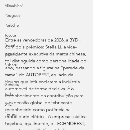
Mitsubishi
Peugeot
Porsche
Toyota
Entre as vencedoras de 2026, a BYD, 
Bugatti
com dois prémios: Stella Li, a vice-
presidente executiva da marca chinesa, 
Hyundai
foi distinguida como personalidade do 
Subaru
ano, passando a figurar na “parede da 
fama” do AUTOBEST, ao lado de 
Isuzu
figuras que influenciaram a indústria 
Genesis
automóvel de forma decisiva. É o 
Tesla
reconhecimento da contribuição para 
a expensão global de fabricante 
BYD
reconhecido como potência na 
Ferrari
mobilidade elétrica. A empresa asiática 
recebeu, igualmente, o TECHNOBEST, 
Pagani