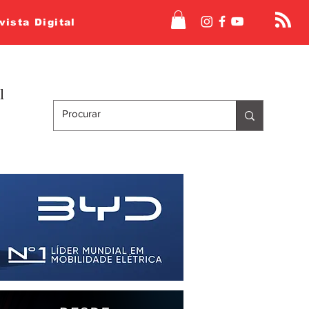
vista Digital
l