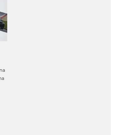
 
na 
ma 