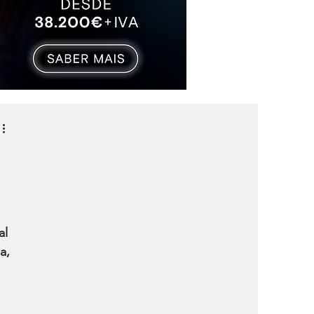
l 
a, 