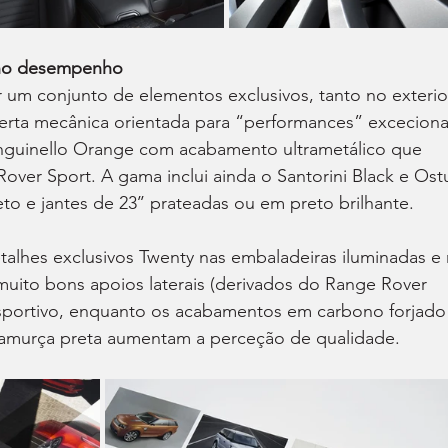
 no desempenho
r um conjunto de elementos exclusivos, tanto no exterio
erta mecânica orientada para “performances” excecionai
anguinello Orange com acabamento ultrametálico que 
over Sport. A gama inclui ainda o Santorini Black e Ostu
o e jantes de 23’’ prateadas ou em preto brilhante.
alhes exclusivos Twenty nas embaladeiras iluminadas e 
uito bons apoios laterais (derivados do Range Rover 
esportivo, enquanto os acabamentos em carbono forjado
camurça preta aumentam a perceção de qualidade.