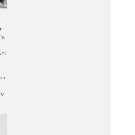
r 
s. 
ni 
na 
 e 