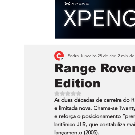
Pedro Junceiro
28 de abr.
2 min de 
Range Rove
Edition
Avaliado com NaN de 5 estrelas.
As duas décadas de carreira do 
e limitada nova. Chama-se Twenty
e reforça o posicionamento “prem
britânico JLR, que contabiliza m
lançamento (2005).