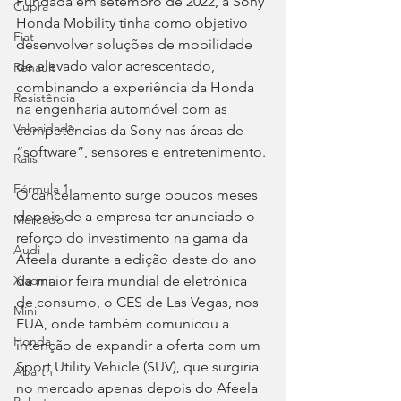
Fundada em setembro de 2022, a Sony 
Cupra
Honda Mobility tinha como objetivo 
Fiat
desenvolver soluções de mobilidade 
de elevado valor acrescentado, 
Renault
combinando a experiência da Honda 
Resistência
na engenharia automóvel com as 
Velocidade
competências da Sony nas áreas de 
“software”, sensores e entretenimento.
Ralis
Fórmula 1
O cancelamento surge poucos meses 
depois de a empresa ter anunciado o 
Mercado
reforço do investimento na gama da 
Audi
Afeela durante a edição deste do ano 
da maior feira mundial de eletrónica 
Xiaomi
de consumo, o CES de Las Vegas, nos 
Mini
EUA, onde também comunicou a 
Honda
intenção de expandir a oferta com um 
Sport Utility Vehicle (SUV), que surgiria 
Abarth
no mercado apenas depois do Afeela 