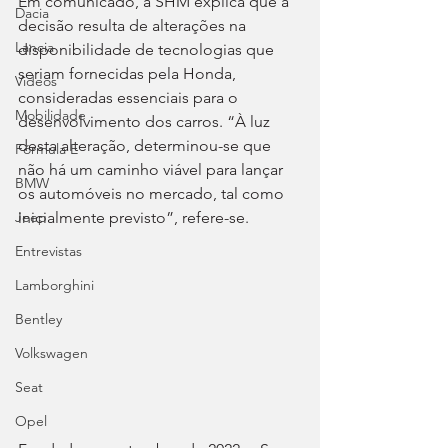
Em comunicado, a SHM explica que a 
Dacia
decisão resulta de alterações na 
Lancia
disponibilidade de tecnologias que 
seriam fornecidas pela Honda, 
Videos
consideradas essenciais para o 
Mobilidade
desenvolvimento dos carros. “À luz 
desta alteração, determinou-se que 
Fórmula E
não há um caminho viável para lançar 
BMW
os automóveis no mercado, tal como 
inicialmente previsto”, refere-se.
Jeep
Entrevistas
Lamborghini
Bentley
Volkswagen
Seat
Opel