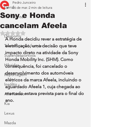
Pedro Junceiro
Geral
26 de mar.
2 min de leitura
Sony e Honda
Ao Volante
cancelam Afeela
Teste
Avaliado com NaN de 5 estrelas.
Desporto
A Honda decidiu rever a estratégia de 
Tecnologia e Lifestyle
eletrificação, uma decisão que teve 
impacto direto na atividade da Sony 
Superdesportivos
Honda Mobility Inc. (SHM). Como 
Híbridos
consequência, foi cancelado o 
desenvolvimento dos automóveis 
Reportagem
elétricos da marca Afeela, incluindo o 
Insólito
aguardado Afeela 1, cuja chegada ao 
mercado estava prevista para o final do 
Alfa Romeo
ano.
Kia
Lexus
Mazda