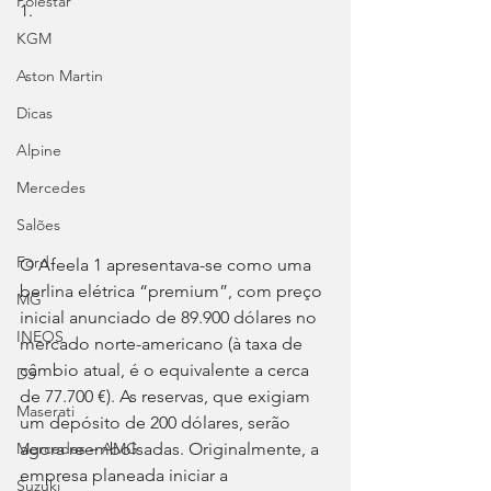
Polestar
1.
KGM
Aston Martin
Dicas
Alpine
Mercedes
Salões
Ford
O Afeela 1 apresentava-se como uma 
berlina elétrica “premium”, com preço 
MG
inicial anunciado de 89.900 dólares no 
INEOS
mercado norte-americano (à taxa de 
câmbio atual, é o equivalente a cerca 
DS
de 77.700 €). As reservas, que exigiam 
Maserati
um depósito de 200 dólares, serão 
agora reembolsadas. Originalmente, a 
Mercedes – AMG
empresa planeada iniciar a 
Suzuki