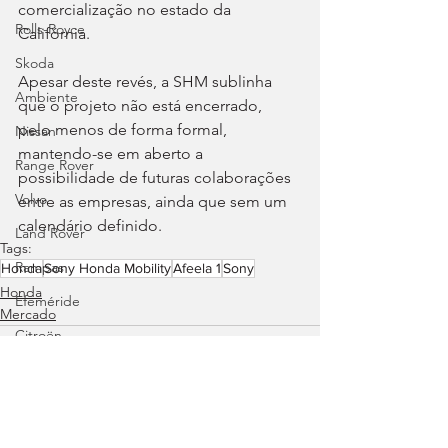
comercialização no estado da 
Rolls-Royce
Califórnia.
Skoda
Apesar deste revés, a SHM sublinha 
Ambiente
que o projeto não está encerrado, 
pelo menos de forma formal, 
Nissan
mantendo-se em aberto a 
Range Rover
possibilidade de futuras colaborações 
Volvo
entre as empresas, ainda que sem um 
calendário definido.
Land Rover
Tags:
Rampas
Honda
Sony Honda Mobility
Afeela 1
Sony
Honda
Efeméride
Mercado
Citroën
smart
Zeekr
Jaguar