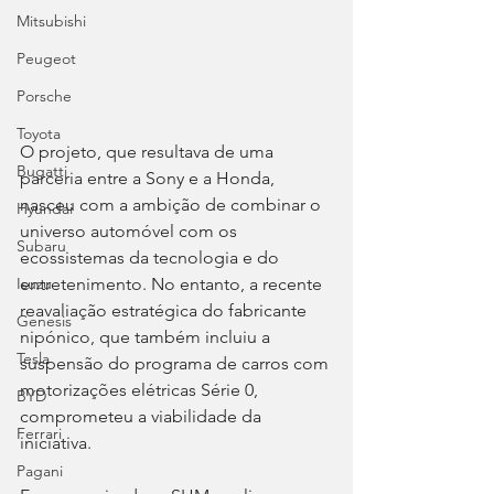
Mitsubishi
Peugeot
Porsche
Toyota
O projeto, que resultava de uma 
Bugatti
parceria entre a Sony e a Honda, 
nasceu com a ambição de combinar o 
Hyundai
universo automóvel com os 
Subaru
ecossistemas da tecnologia e do 
entretenimento. No entanto, a recente 
Isuzu
reavaliação estratégica do fabricante 
Genesis
nipónico, que também incluiu a 
Tesla
suspensão do programa de carros com 
motorizações elétricas Série 0, 
BYD
comprometeu a viabilidade da 
Ferrari
iniciativa.
Pagani