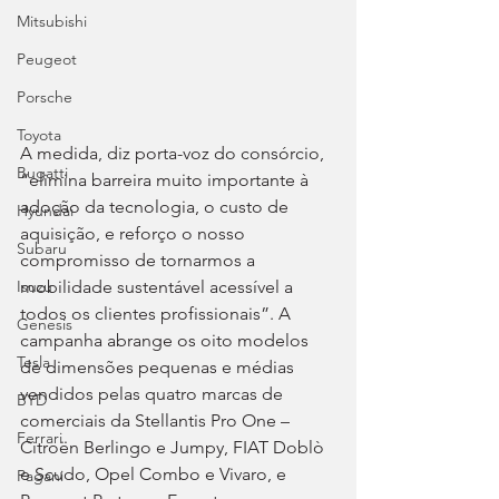
Mitsubishi
Peugeot
Porsche
Toyota
A medida, diz porta-voz do consórcio, 
Bugatti
“elimina barreira muito importante à 
adoção da tecnologia, o custo de 
Hyundai
aquisição, e reforço o nosso 
Subaru
compromisso de tornarmos a 
mobilidade sustentável acessível a 
Isuzu
todos os clientes profissionais”. A 
Genesis
campanha abrange os oito modelos 
Tesla
de dimensões pequenas e médias 
vendidos pelas quatro marcas de 
BYD
comerciais da Stellantis Pro One – 
Ferrari
Citroën Berlingo e Jumpy, FIAT Doblò 
e Scudo, Opel Combo e Vivaro, e 
Pagani