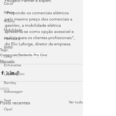
Peugeot Partner e Expert.
Dacia
Lancia
“Propondo os comerciais elétricos 
pelo mesmo preço dos comerciais a 
Videos
gasóleo, a mobilidade elétrica 
Mobilidade
apresenta-se como opção acessível e 
realista para os clientes profissionais”, 
Fórmula E
diz Elic Laforge, diretor da empresa.
BMW
Tags:
Comerciais
Stellantis Pro One
Jeep
Mercado
Entrevistas
Lamborghini
Bentley
Volkswagen
Seat
Ver tudo
Posts recentes
Opel