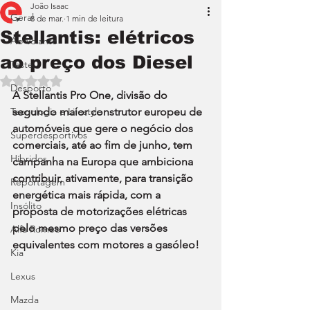
João Isaac
Geral
8 de mar.
1 min de leitura
Stellantis: elétricos
Ao Volante
ao preço dos Diesel
Teste
Avaliado com NaN de 5 estrelas.
Desporto
A Stellantis Pro One, divisão do 
Tecnologia e Lifestyle
segundo maior construtor europeu de 
automóveis que gere o negócio dos 
Superdesportivos
comerciais, até ao fim de junho, tem 
Híbridos
campanha na Europa que ambiciona 
contribuir, ativamente, para transição 
Reportagem
energética mais rápida, com a 
Insólito
proposta de motorizações elétricas 
pelo mesmo preço das versões 
Alfa Romeo
equivalentes com motores a gasóleo!
Kia
Lexus
Mazda