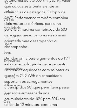
autonomia de até 660 km (WLTP), valor 
Dacia
que coloca esta berlina entre as 
Lancia
referências da categoria. O topo de 
AWD Performance também combina 
Videos
dois motores elétricos, para uma 
Mobilidade
potência máxima combinada de 503 
cv, e assume-se como a versão mais 
Fórmula E
orientada para desempenho o 
BMW
desempenho.
Jeep
Um dos principais argumentos do P7+ 
Entrevistas
está na tecnologia de carregamento. 
Lamborghini
As versões equipadas com as baterias 
que têm 74,9 kWh de capacidade 
Bentley
suportam os carregamentos 
Volkswagen
ultrarrápidos 5C, que permitem passar 
a energia armazenada nos 
Seat
acumuladores de 10% para 80% em 
Opel
cerca de 12 minutos, com uma 