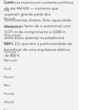
Cupra
potência máxima em corrente contínua 
de até 446 kW — números que 
Fiat
superam grande parte dos 
Renault
concorrentes diretos. Esta capacidade 
deve-se ao facto de o automóvel com 
Resistência
5,071 m de comprimento e 3,000 m 
Velocidade
entre eixos assentar na plataforma 
SEPA 2.0, que tem a particularidade de 
Ralis
beneficiar de uma arquitetura elétrica 
Fórmula 1
de 800 V.
Mercado
Audi
Xiaomi
Mini
Honda
Abarth