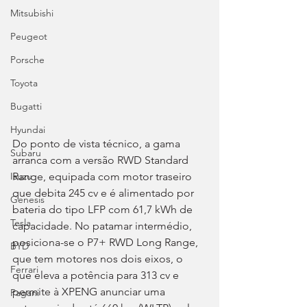
Mitsubishi
Peugeot
Porsche
Toyota
Bugatti
Hyundai
Do ponto de vista técnico, a gama 
Subaru
arranca com a versão RWD Standard 
Range, equipada com motor traseiro 
Isuzu
que debita 245 cv e é alimentado por 
Genesis
bateria do tipo LFP com 61,7 kWh de 
Tesla
capacidade. No patamar intermédio, 
posiciona-se o P7+ RWD Long Range, 
BYD
que tem motores nos dois eixos, o 
Ferrari
que eleva a potência para 313 cv e 
permite à XPENG anunciar uma 
Pagani