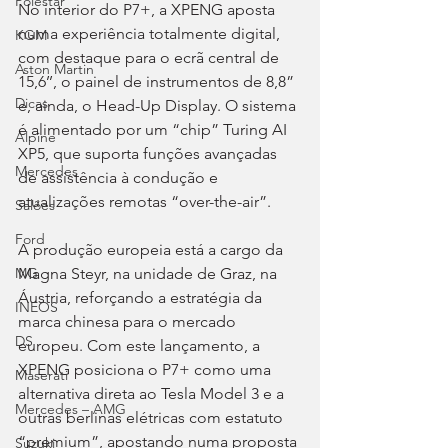
Polestar
No interior do P7+, a XPENG aposta 
numa experiência totalmente digital, 
KGM
com destaque para o ecrã central de 
Aston Martin
15,6’’, o painel de instrumentos de 8,8” 
Dicas
e, ainda, o Head-Up Display. O sistema 
é alimentado por um “chip” Turing AI 
Alpine
XP5, que suporta funções avançadas 
Mercedes
de assistência à condução e 
atualizações remotas “over-the-air”.
Salões
Ford
A produção europeia está a cargo da 
Magna Steyr, na unidade de Graz, na 
MG
Áustria, reforçando a estratégia da 
INEOS
marca chinesa para o mercado 
DS
europeu. Com este lançamento, a 
XPENG posiciona o P7+ como uma 
Maserati
alternativa direta ao Tesla Model 3 e a 
Mercedes – AMG
outras berlinas elétricas com estatuto 
“premium”, apostando numa proposta 
Suzuki