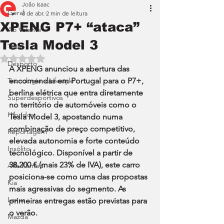
João Isaac
Geral
3 de abr.
2 min de leitura
XPENG P7+ “ataca”
Ao Volante
Tesla Model 3
Teste
Avaliado com NaN de 5 estrelas.
Desporto
A XPENG anunciou a abertura das 
Tecnologia e Lifestyle
encomendas em Portugal para o P7+, 
berlina elétrica que entra diretamente 
Superdesportivos
no território de automóveis como o 
Híbridos
Tesla Model 3, apostando numa 
combinação de preço competitivo, 
Reportagem
elevada autonomia e forte conteúdo 
Insólito
tecnológico. Disponível a partir de 
38.200 € (mais 23% de IVA), este carro 
Alfa Romeo
posiciona-se como uma das propostas 
Kia
mais agressivas do segmento. As 
Lexus
primeiras entregas estão previstas para 
o verão.
Mazda