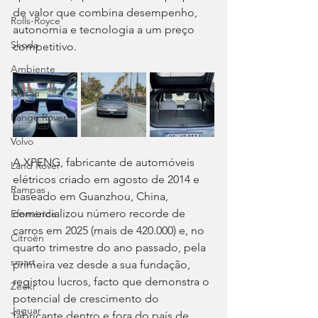
de valor que combina desempenho, 
Rolls-Royce
autonomia e tecnologia a um preço 
Skoda
competitivo.
Ambiente
Nissan
Range Rover
Volvo
A XPENG, fabricante de automóveis 
Land Rover
elétricos criado em agosto de 2014 e 
Rampas
baseado em Guanzhou, China, 
comercializou número recorde de 
Efeméride
carros em 2025 (mais de 420.000) e, no 
Citroën
quarto trimestre do ano passado, pela 
smart
primeira vez desde a sua fundação, 
registou lucros, facto que demonstra o 
Zeekr
potencial de crescimento do 
Jaguar
fabricante dentro e fora do país de 