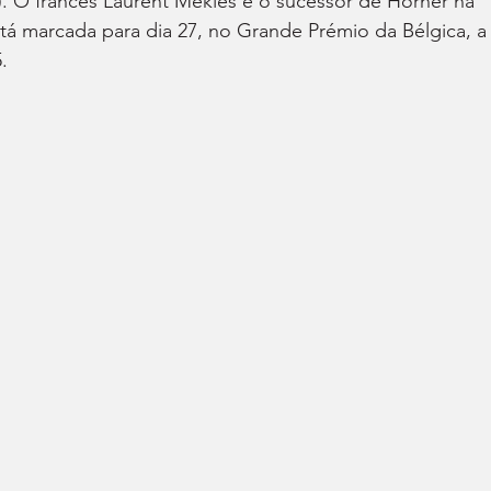
). O francês Laurent Mekies é o sucessor de Horner na 
está marcada para dia 27, no Grande Prémio da Bélgica, a
.