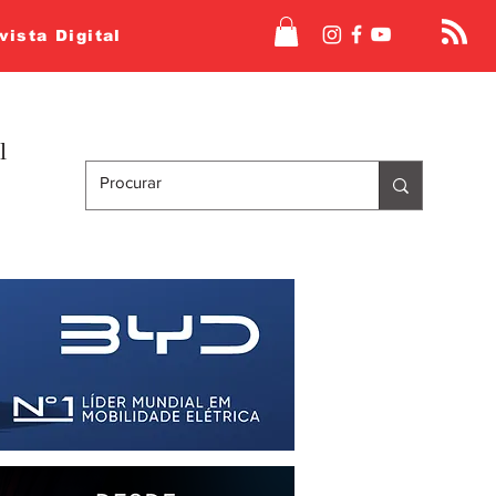
vista Digital
l