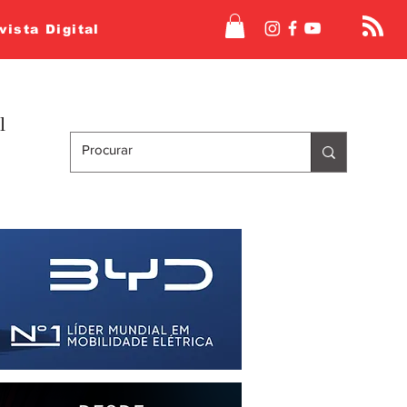
vista Digital
l