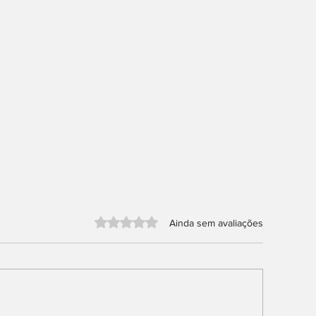
Avaliado com 0 de 5 estrelas.
Ainda sem avaliações