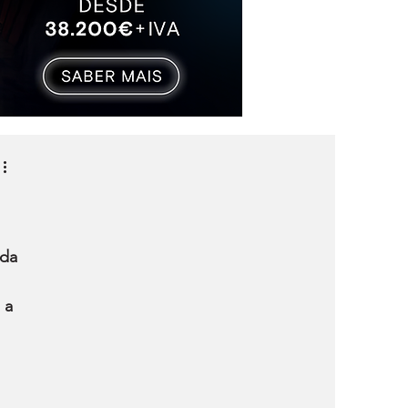
da 
 a 