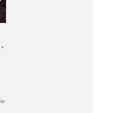
 
 a 
do 