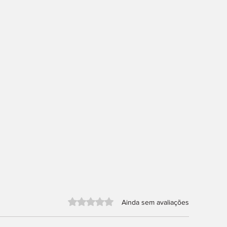
Avaliado com 0 de 5 estrelas.
Ainda sem avaliações