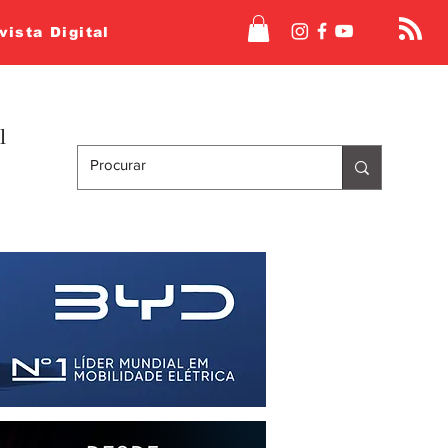
vista Digital
l