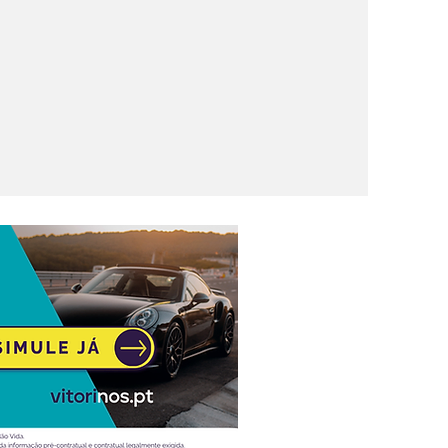
rling
unidades