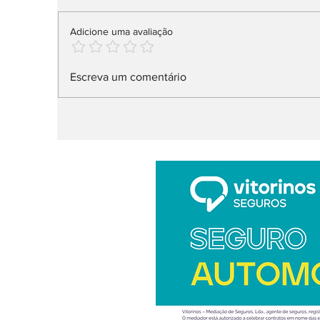
Adicione uma avaliação
IUC: pagamento muda
A
Escreva um comentário
já em 2027
t