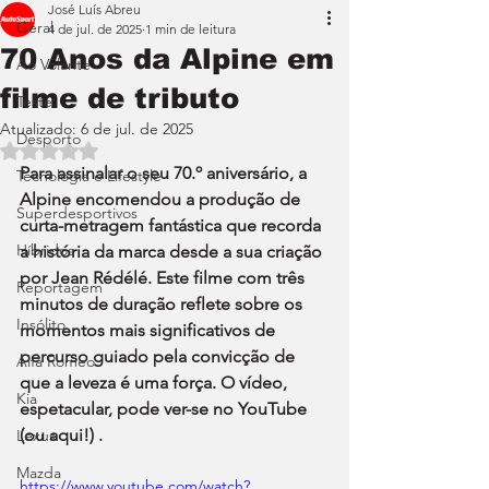
José Luís Abreu
Geral
4 de jul. de 2025
1 min de leitura
70 Anos da Alpine em
Ao Volante
filme de tributo
Teste
Atualizado:
6 de jul. de 2025
Desporto
Avaliado com NaN de 5 estrelas.
Para assinalar o seu 70.º aniversário, a 
Tecnologia e Lifestyle
Alpine encomendou a produção de 
Superdesportivos
curta-metragem fantástica que recorda 
Híbridos
a história da marca desde a sua criação 
por Jean Rédélé. Este filme com três 
Reportagem
minutos de duração reflete sobre os 
Insólito
momentos mais significativos de 
percurso guiado pela convicção de 
Alfa Romeo
que a leveza é uma força. O vídeo, 
Kia
espetacular, pode ver-se no YouTube 
(ou aqui!) .
Lexus
Mazda
https://www.youtube.com/watch?