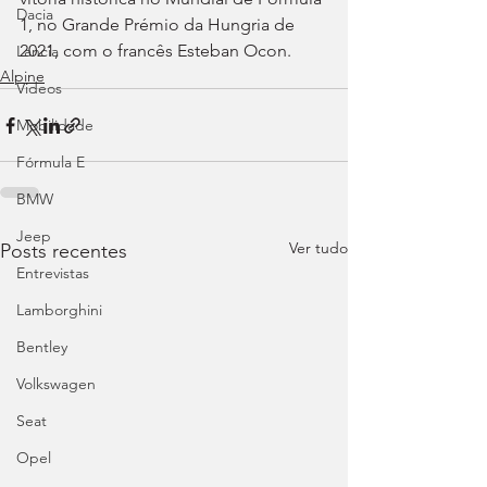
Dacia
1, no Grande Prémio da Hungria de 
2021, com o francês Esteban Ocon.
Lancia
Alpine
Videos
Mobilidade
Fórmula E
BMW
Jeep
Ver tudo
Posts recentes
Entrevistas
Lamborghini
Bentley
Volkswagen
Seat
Opel