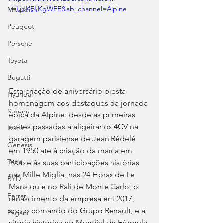
v=LjdKELKgWFE&ab_channel=Alpine
Mitsubishi
Peugeot
Porsche
Toyota
Bugatti
Esta criação de aniversário presta 
Hyundai
homenagem aos destaques da jornada 
Subaru
épica da Alpine: desde as primeiras 
noites passadas a aligeirar os 4CV na 
Isuzu
garagem parisiense de Jean Rédélé 
Genesis
em 1950 até à criação da marca em 
Tesla
1955 e às suas participações histórias 
nas Mille Miglia, nas 24 Horas de Le 
BYD
Mans ou e no Rali de Monte Carlo, o 
Ferrari
renascimento da empresa em 2017, 
sob o comando do Grupo Renault, e a 
Pagani
vitória histórica no Mundial de Fórmula 