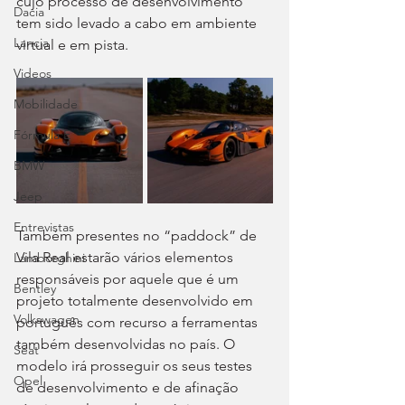
cujo processo de desenvolvimento 
Dacia
tem sido levado a cabo em ambiente 
Lancia
virtual e em pista.
Videos
Mobilidade
Fórmula E
BMW
Jeep
Entrevistas
Também presentes no “paddock” de 
Vila Real estarão vários elementos 
Lamborghini
responsáveis por aquele que é um 
Bentley
projeto totalmente desenvolvido em 
Volkswagen
português com recurso a ferramentas 
também desenvolvidas no país. O 
Seat
modelo irá prosseguir os seus testes 
Opel
de desenvolvimento e de afinação 