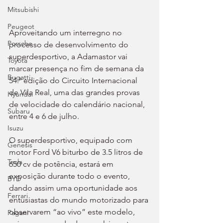
Mitsubishi
Peugeot
Aproveitando um interregno no 
Porsche
processo de desenvolvimento do 
superdesportivo, a Adamastor vai 
Toyota
marcar presença no fim de semana da 
Bugatti
54.ª edição do Circuito Internacional 
de Vila Real, uma das grandes provas 
Hyundai
de velocidade do calendário nacional, 
Subaru
entre 4 e 6 de julho.
Isuzu
O superdesportivo, equipado com 
Genesis
motor Ford V6 biturbo de 3.5 litros de 
Tesla
650 cv de potência, estará em 
exposição durante todo o evento, 
BYD
dando assim uma oportunidade aos 
Ferrari
entusiastas do mundo motorizado para 
observarem “ao vivo” este modelo, 
Pagani