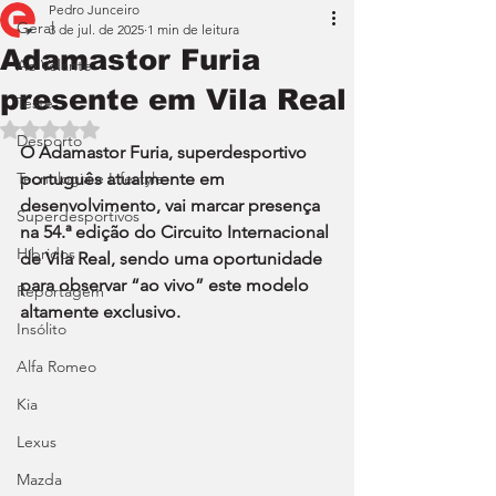
Pedro Junceiro
Geral
3 de jul. de 2025
1 min de leitura
Adamastor Furia
Ao Volante
presente em Vila Real
Teste
Avaliado com NaN de 5 estrelas.
Desporto
O Adamastor Furia, superdesportivo 
Tecnologia e Lifestyle
português atualmente em 
desenvolvimento, vai marcar presença 
Superdesportivos
na 54.ª edição do Circuito Internacional 
Híbridos
de Vila Real, sendo uma oportunidade 
para observar “ao vivo” este modelo 
Reportagem
altamente exclusivo.
Insólito
Alfa Romeo
Kia
Lexus
Mazda