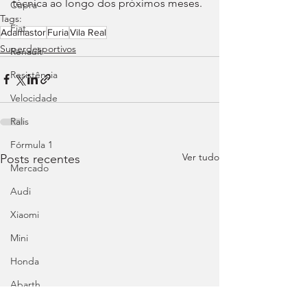
técnica ao longo dos próximos meses.
Cupra
Tags:
Fiat
Adamastor
Furia
Vila Real
Superdesportivos
Renault
Resistência
Velocidade
Ralis
Fórmula 1
Ver tudo
Posts recentes
Mercado
Audi
Xiaomi
Mini
Honda
Abarth