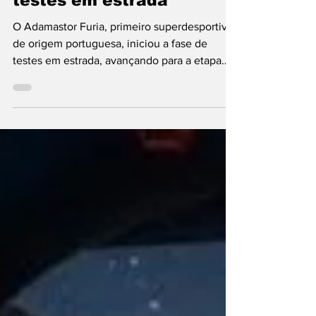
Adamastor Furia inicia
testes em estrada
O Adamastor Furia, primeiro superdesportivo
de origem portuguesa, iniciou a fase de
testes em estrada, avançando para a etapa
que antecede o arranque da produção e a
entrega aos clientes, após ter completado o
desenvolvimento em pista. Depois de cumprir
programa de desenvolvimento em circuito,
nomeadamente no Autódromo Internacional
do Algarve (AIA), em Portimão, o carro
enfrenta agora desafios distintos, mas
também determinantes para a sua validação.
O “Development Prototype