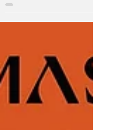
finalmente, o “cockpit” do supercarro Furia! O
espaço tem apresentação muito minimalista e
a posição de condução, promete-o a marca, é
“perfeita”. O interior foi concebido como uma
espécie de “casulo”, não tem quaisquer
elementos supérfluos e, no centro do painel
de bordo, conta com o ecrã de pequenas
dimensões do sistema multimédia. O
“software” do equipamento também foi
desenvolvido em Portugal e em parceria com
a Adamastor, por isso conta